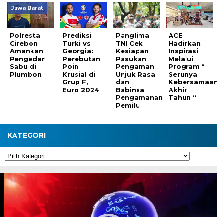
Jawa Barat
Polresta
Prediksi
Panglima
ACE
Cirebon
Turki vs
TNI Cek
Hadirkan
Amankan
Georgia:
Kesiapan
Inspirasi
Pengedar
Perebutan
Pasukan
Melalui
Sabu di
Poin
Pengaman
Program “
Plumbon
Krusial di
Unjuk Rasa
Serunya
Grup F,
dan
Kebersamaa
Euro 2024
Babinsa
Akhir
Pengamanan
Tahun “
Pemilu
KATEGORI
Kategori
Pemutar
Video