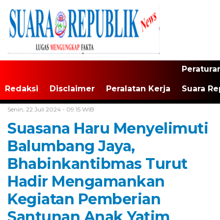
Peratura
Redaksi
Disclaimer
Peralatan Kerja
Suara Re
Home /
Tak Berkategori
Senin, 22 Juli 2024 - 09:15 WIB
Suasana Haru Menyelimuti
Balumbang Jaya,
Bhabinkantibmas Turut
Hadir Mengamankan
Kegiatan Pemberian
Santunan Anak Yatim