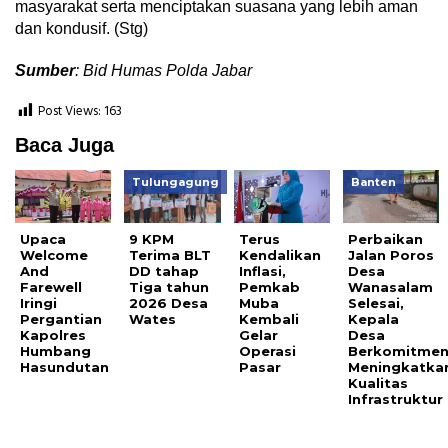
masyarakat serta menciptakan suasana yang lebih aman
dan kondusif. (Stg)
Sumber
: Bid Humas Polda Jabar
Post Views:
163
Baca Juga
Tulungagung
Banten
Upaca
9 KPM
Terus
Perbaikan
Welcome
Terima BLT
Kendalikan
Jalan Poros
And
DD tahap
Inflasi,
Desa
Farewell
Tiga tahun
Pemkab
Wanasalam
Iringi
2026 Desa
Muba
Selesai,
Pergantian
Wates
Kembali
Kepala
Kapolres
Gelar
Desa
Humbang
Operasi
Berkomitme
Hasundutan
Pasar
Meningkatka
Kualitas
Infrastruktur