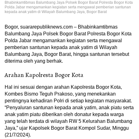
Bhabinkamtibmas Balumbang Jaya Polsek Bogor Barat Polresta Bogor Kota
Polda Jabar mengamankan kegiatan serta mengawal pemberian santunan
kepada anak yatim di Wilayah Balumbang Jaya, Bogor Barat
Bogor, suararepubliknews.com – Bhabinkamtibmas
Balumbang Jaya Polsek Bogor Barat Polresta Bogor Kota
Polda Jabar mengamankan kegiatan serta mengawal
pemberian santunan kepada anak yatim di Wilayah
Balumbang Jaya, Bogor Barat, hingga santunan tersebut
diterima oleh yang berhak.
Arahan Kapolresta Bogor Kota
Hal ini sesuai dengan arahan Kapolresta Bogor Kota,
Kombes Bismo Teguh Prakoso, yang menekankan
pentingnya kehadiran Polri di setiap kegiatan masyarakat.
“Penyaluran santunan kepada anak yatim, anak piatu serta
anak yatim piatu diberikan oleh donatur kepada warga
yang telah terdata di wilayah RW 5 Kelurahan Balumbang
Jaya,” ujar Kapolsek Bogor Barat Kompol Sudar, Minggu
(21/7/2024).