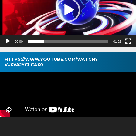
00:00
01:23
HTTPS://WWW.YOUTUBE.COM/WATCH?
V=XVAJYCLC4X0
Pemutar
Video