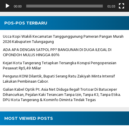
00:00
01:03
POS-POS TERBARU
Ucca Kopi Wakili Kecamatan Tanggunggunung Pameran Pangan Murah
2026 Kabupaten Tulungagung
ADA APA DENGAN SATPOL PP? BANGUNAN DI DUGA ILEGAL DI
CIPONDOH MULUS HINGGA 80℅
Kejari Kota Tangerang Tetapkan Tersangka Korupsi Pengoperasian
Pesawat Rp5,49 Miliar
Pengurus KONI Dilantik, Bupati Serang Ratu Zakiyah Minta Intensif
Lakukan Pembinaan Cabor.
Galian Kabel Optik Pt. Asia Net Diduga Ilegal! Trotoar Di Batuceper
Dihancurkan, Pejalan Kaki Terancam Tanpa Izin, Tanpa K3, Tanpa Etika.
DPU Kota Tangerang & Kominfo Diminta Tindak Tegas
MOST VIEWED POSTS