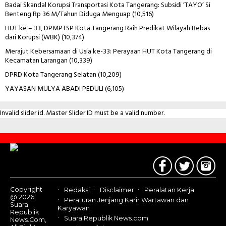
Badai Skandal Korupsi Transportasi Kota Tangerang: Subsidi ‘TAYO’ Si
Benteng Rp 36 M/Tahun Diduga Menguap
(10,516)
HUT ke – 33, DPMPTSP Kota Tangerang Raih Predikat Wilayah Bebas
dari Korupsi (WBK)
(10,374)
Merajut Kebersamaan di Usia ke-33: Perayaan HUT Kota Tangerang di
Kecamatan Larangan
(10,339)
DPRD Kota Tangerang Selatan
(10,209)
YAYASAN MULYA ABADI PEDULI
(6,105)
Invalid slider id. Master Slider ID must be a valid number.
Contact
Us
Copyright
Redaksi
Disclaimer
Peralatan Kerja
@ 2026
Peraturan Jenjang Karir Wartawan dan
Suara
Karyawan
Republik
Suara Republik News.com
News.Com,