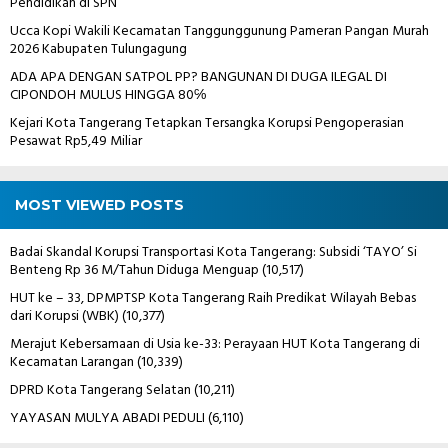
Pendidikan di SPN
Ucca Kopi Wakili Kecamatan Tanggunggunung Pameran Pangan Murah
2026 Kabupaten Tulungagung
ADA APA DENGAN SATPOL PP? BANGUNAN DI DUGA ILEGAL DI
CIPONDOH MULUS HINGGA 80℅
Kejari Kota Tangerang Tetapkan Tersangka Korupsi Pengoperasian
Pesawat Rp5,49 Miliar
MOST VIEWED POSTS
Badai Skandal Korupsi Transportasi Kota Tangerang: Subsidi ‘TAYO’ Si
Benteng Rp 36 M/Tahun Diduga Menguap
(10,517)
HUT ke – 33, DPMPTSP Kota Tangerang Raih Predikat Wilayah Bebas
dari Korupsi (WBK)
(10,377)
Merajut Kebersamaan di Usia ke-33: Perayaan HUT Kota Tangerang di
Kecamatan Larangan
(10,339)
DPRD Kota Tangerang Selatan
(10,211)
YAYASAN MULYA ABADI PEDULI
(6,110)