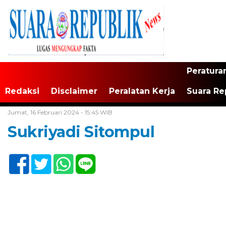
Peratura
Redaksi
Disclaimer
Peralatan Kerja
Suara Re
Home /
Tak Berkategori
Jumat, 16 Februari 2024 - 15:45 WIB
Sukriyadi Sitompul