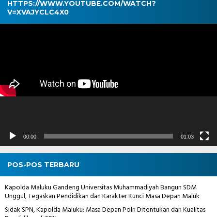
HTTPS://WWW.YOUTUBE.COM/WATCH?
V=XVAJYCLC4X0
Pemutar
Video
00:00
01:03
POS-POS TERBARU
Kapolda Maluku Gandeng Universitas Muhammadiyah Bangun SDM
Unggul, Tegaskan Pendidikan dan Karakter Kunci Masa Depan Maluk
Sidak SPN, Kapolda Maluku: Masa Depan Polri Ditentukan dari Kualitas