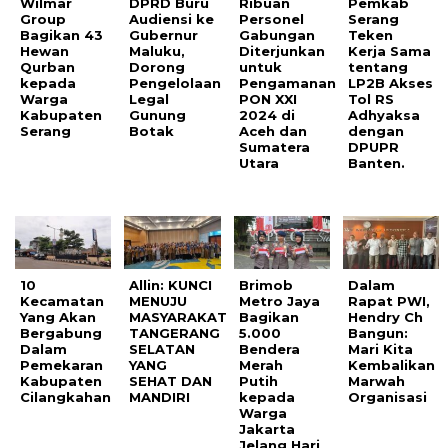
Wilmar
DPRD Buru
Ribuan
Pemkab
Group
Audiensi ke
Personel
Serang
Bagikan 43
Gubernur
Gabungan
Teken
Hewan
Maluku,
Diterjunkan
Kerja Sama
Qurban
Dorong
untuk
tentang
kepada
Pengelolaan
Pengamanan
LP2B Akses
Warga
Legal
PON XXI
Tol RS
Kabupaten
Gunung
2024 di
Adhyaksa
Serang
Botak
Aceh dan
dengan
Sumatera
DPUPR
Utara
Banten.
10
Allin: KUNCI
Brimob
Dalam
Kecamatan
MENUJU
Metro Jaya
Rapat PWI,
Yang Akan
MASYARAKAT
Bagikan
Hendry Ch
Bergabung
TANGERANG
5.000
Bangun:
Dalam
SELATAN
Bendera
Mari Kita
Pemekaran
YANG
Merah
Kembalikan
Kabupaten
SEHAT DAN
Putih
Marwah
Cilangkahan
MANDIRI
kepada
Organisasi
Warga
Jakarta
Jelang Hari