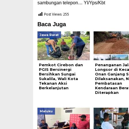
sambungan telepon… Yl/Yps/Kbt
Post Views:
255
Baca Juga
Jawa Barat
Pemkot Cirebon dan
Penanganan Jal
PGIS Bersinergi
Longsor di Kec
Bersihkan Sungai
Onan Ganjang S
Sukalila, Wali Kota
Dilaksanakan, 
Tekanan Aksi
Pembatasan
Berkelanjutan
Kendaraan Bera
Diterapkan
Maluku