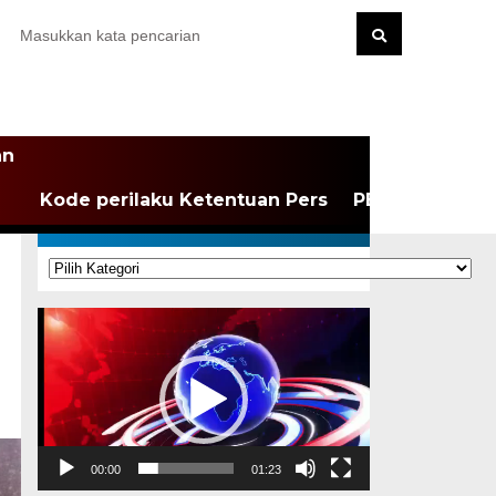
an
Kode perilaku Ketentuan Pers
PEDOMAN MEDI
KATEGORI
Kategori
Pemutar
Video
00:00
01:23