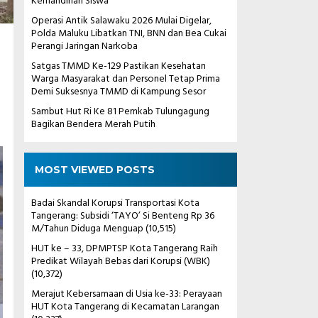
Kemandirian Siswa
Operasi Antik Salawaku 2026 Mulai Digelar,
Polda Maluku Libatkan TNI, BNN dan Bea Cukai
Perangi Jaringan Narkoba
Satgas TMMD Ke-129 Pastikan Kesehatan
Warga Masyarakat dan Personel Tetap Prima
Demi Suksesnya TMMD di Kampung Sesor
Sambut Hut Ri Ke 81 Pemkab Tulungagung
Bagikan Bendera Merah Putih
MOST VIEWED POSTS
Badai Skandal Korupsi Transportasi Kota
Tangerang: Subsidi ‘TAYO’ Si Benteng Rp 36
M/Tahun Diduga Menguap
(10,515)
HUT ke – 33, DPMPTSP Kota Tangerang Raih
Predikat Wilayah Bebas dari Korupsi (WBK)
(10,372)
Merajut Kebersamaan di Usia ke-33: Perayaan
HUT Kota Tangerang di Kecamatan Larangan