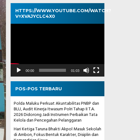
HTTPS://WWW.YOUTUBE.COM/WATCH?
V=XVAJYCLC4X0
Pemutar
Video
00:00
01:03
POS-POS TERBARU
Polda Maluku Perkuat Akuntabilitas PNBP dan
BLU, Audit Kinerja Itwasum Polri Tahap II T.A.
2026 Didorong Jadi Instrumen Perbaikan Tata
Kelola dan Pencegahan Pelanggaran
Hari Ketiga Taruna Bhakti Akpol Masuk Sekolah
di Ambon, Fokus Bentuk Karakter, Disiplin dan