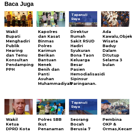
Baca Juga
Tapanuli
Raya
Wakil
Kapolres
Direktur
Ada
Bupati
dan Kasat
Rumah
Kawalu,Obje
Menghadiri
Binmas
Sakit RSUD
Wisata
Publik
Polres
Hadiri
Baduy
Hearing
Karimun
Syukuran
Dalam
dan Temu
Berikan
Bona Taon
Ditutup
Konsultan
Bantuan
Keluarga
Selama 3
Pendamping
Nenek
Besar
bulan
PPH
Benih dan
Pasien
Panti
Hemodialisasidi
Asuhan
Sipinsur
Muhammadiyah
Paringanan.
Tapanuli
Raya
Wakil
Polres SBB
Seorang
Pembina
Ketua
Ikut
Bocah
OKP &
DPRD Kota
Penanaman
Berusia 7
Ormas,Keca