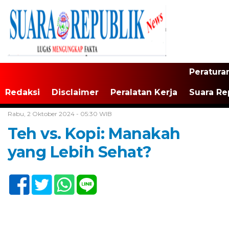
Peratura
Redaksi
Disclaimer
Peralatan Kerja
Suara Re
Home /
Tak Berkategori
Rabu, 2 Oktober 2024 - 05:30 WIB
Teh vs. Kopi: Manakah
yang Lebih Sehat?