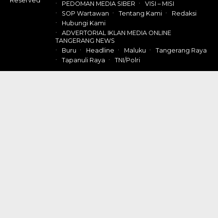
Reserved
PEDOMAN MEDIA SIBER
VISI – MISI
SOP Wartawan
Tentang Kami
Redaksi
Hubungi Kami
ADVERTORIAL IKLAN MEDIA ONLINE
TANGERANG NEWS
Buru
Headline
Maluku
Tangerang Raya
Tapanuli Raya
TNI/Polri