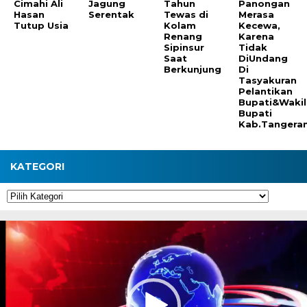
Cimahi Ali
Jagung
Tahun
Panongan
Hasan
Serentak
Tewas di
Merasa
Tutup Usia
Kolam
Kecewa,
Renang
Karena
Sipinsur
Tidak
Saat
DiUndang
Berkunjung
Di
Tasyakuran
Pelantikan
Bupati&Wakil
Bupati
Kab.Tangera
KATEGORI
Kategori
Pemutar
Video