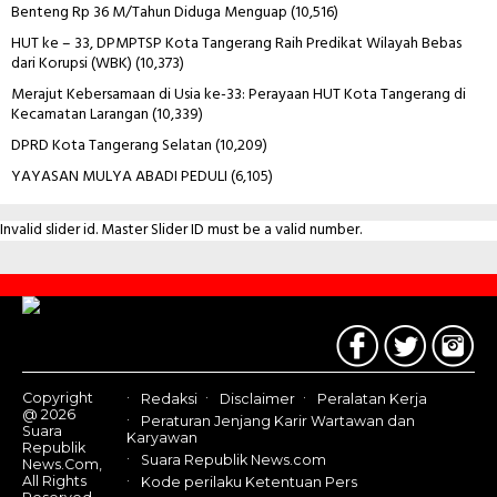
Benteng Rp 36 M/Tahun Diduga Menguap
(10,516)
HUT ke – 33, DPMPTSP Kota Tangerang Raih Predikat Wilayah Bebas
dari Korupsi (WBK)
(10,373)
Merajut Kebersamaan di Usia ke-33: Perayaan HUT Kota Tangerang di
Kecamatan Larangan
(10,339)
DPRD Kota Tangerang Selatan
(10,209)
YAYASAN MULYA ABADI PEDULI
(6,105)
Invalid slider id. Master Slider ID must be a valid number.
Contact
Us
Copyright
Redaksi
Disclaimer
Peralatan Kerja
@ 2026
Peraturan Jenjang Karir Wartawan dan
Suara
Karyawan
Republik
Suara Republik News.com
News.Com,
All Rights
Kode perilaku Ketentuan Pers