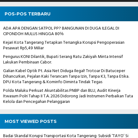
POS-POS TERBARU
ADA APA DENGAN SATPOL PP? BANGUNAN DI DUGA ILEGAL DI
CIPONDOH MULUS HINGGA 80℅
Kejari Kota Tangerang Tetapkan Tersangka Korupsi Pengoperasian
Pesawat Rp5,49 Miliar
Pengurus KONI Dilantik, Bupati Serang Ratu Zakiyah Minta Intensif
Lakukan Pembinaan Cabor.
Galian Kabel Optik Pt. Asia Net Diduga Ilegal! Trotoar Di Batuceper
Dihancurkan, Pejalan Kaki Terancam Tanpa Izin, Tanpa K3, Tanpa Etika.
DPU Kota Tangerang & Kominfo Diminta Tindak Tegas
Polda Maluku Perkuat Akuntabilitas PNBP dan BLU, Audit Kinerja
Itwasum Polri Tahap II T.A. 2026 Didorong Jadi Instrumen Perbaikan Tata
Kelola dan Pencegahan Pelanggaran
MOST VIEWED POSTS
Badai Skandal Korupsi Transportasi Kota Tangerang: Subsidi ‘TAYO’ Si