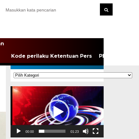
an
Kode perilaku Ketentuan Pers
PEDOMAN MEDI
KATEGORI
Kategori
Pemutar
Video
00:00
01:23