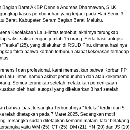
m Bagian Barat AKBP Dennie Andreas Dharmawan, S.I.K
ungkap kasus pembunuhan yang terjadi pada Hari Senin 3
tu Barat, Kabupaten Seram Bagian Barat, Maluku.
ena Kecelakaan Lalu-lintas tersebut, akhirnya terungkap
ap saksi-saksi dengan jumlah 15 orang, Serta hasil autopsi
 “Teteka” (25), yang dilakukan di RSUD Piru, dimana hasilnya
ungkap fakta bahwa korban terbunuh akibat kekerasan terhadap
ntas.
rehensif dan profesional, kami memastikan bahwa Korban FP
an Lalu-lintas, namun akibat pembunuhan dan atau kekerasan
rang. Semua terungkap setelah melakukan pemeriksaan
kuatkan oleh hasil autopsi yang dikeluarkan 3 hari setelah
n bahwa para tersangka Terbunuhnya “Teteka” terdiri dari 5
gka telah ditetapkan pada 7 Maret 2025. Sedangkan motif
ng Tersangka sudah ditetapkan kemarin malam, latar belakang
rsangka yaitu WM (25), CT (25), DM (21), YN (20) dan JS (19)