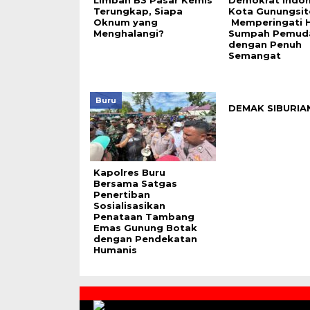
Limbah B3 Pasar Kemis
Demokrat Indo
Terungkap, Siapa
Kota Gunungsito
Oknum yang
Memperingati H
Menghalangi?
Sumpah Pemud
dengan Penuh
Semangat
Buru
DEMAK SIBURIA
Kapolres Buru
Bersama Satgas
Penertiban
Sosialisasikan
Penataan Tambang
Emas Gunung Botak
dengan Pendekatan
Humanis
Contact
Us