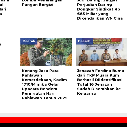
nesia
Lomba Pekarangan
Judi Daring: Satgas
li
Pangan Bergizi
Perjudian Daring
ari
Bongkar Sindikat Rp
a
685 Miliar yang
Dikendalikan WN Cina
Daerah
Daerah
N
Kenang Jasa Para
Jenazah Ferdina Buma
Pahlawan
dari TKP Muara Kum
Kemerdekaan, Kodim
Berhasil Diidentifikasi,
1710/Mimika Gelar
Total 16 Jenazah
Upacara Bendera
Sudah Diserahkan ke
Peringatan Hari
Keluarga
Pahlawan Tahun 2025