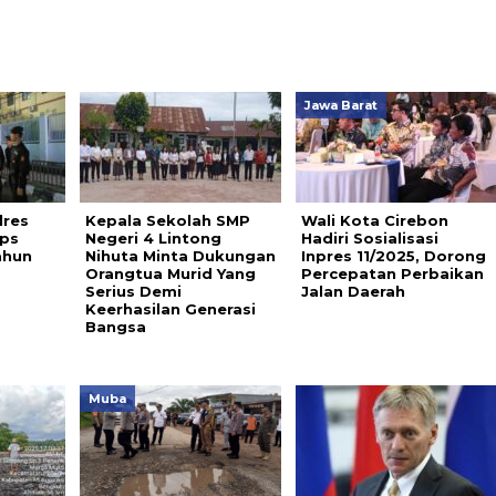
Jawa Barat
lres
Kepala Sekolah SMP
Wali Kota Cirebon
Ops
Negeri 4 Lintong
Hadiri Sosialisasi
ahun
Nihuta Minta Dukungan
Inpres 11/2025, Dorong
Orangtua Murid Yang
Percepatan Perbaikan
Serius Demi
Jalan Daerah
Keerhasilan Generasi
Bangsa
Muba