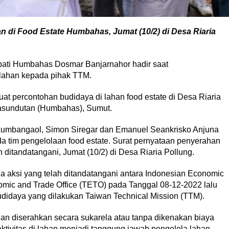
di Food Estate Humbahas, Jumat (10/2) di Desa Riaria
pati Humbahas Dosmar Banjarnahor hadir saat
lahan kepada pihak TTM.
t percontohan budidaya di lahan food estate di Desa Riaria
sundutan (Humbahas), Sumut.
 Lumbangaol, Simon Siregar dan Emanuel Seankrisko Anjuna
 tim pengelolaan food estate. Surat pernyataan penyerahan
 ditandatangani, Jumat (10/2) di Desa Riaria Pollung.
 aksi yang telah ditandatangani antara Indonesian Economic
omic and Trade Office (TETO) pada Tanggal 08-12-2022 lalu
didaya yang dilakukan Taiwan Technical Mission (TTM).
dan diserahkan secara sukarela atau tanpa dikenakan biaya
aktivitas di lahan menjadi tanggung jawab pengelola lahan