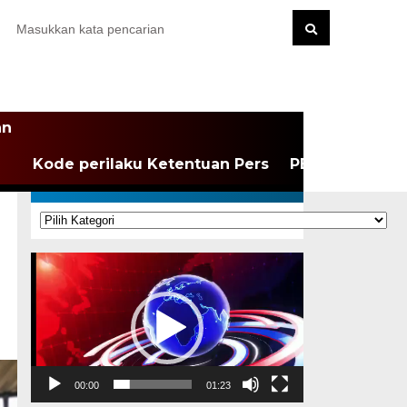
an
Kode perilaku Ketentuan Pers
PEDOMAN MEDI
KATEGORI
Kategori
Pemutar
Video
00:00
01:23