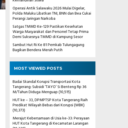
Kemandirian Siswa
Operasi Antik Salawaku 2026 Mulai Digelar,
Polda Maluku Libatkan TNI, BNN dan Bea Cukai
Perangi Jaringan Narkoba
Satgas TMMD Ke-129 Pastikan Kesehatan
Warga Masyarakat dan Personel Tetap Prima
Demi Suksesnya TMMD di Kampung Sesor
Sambut Hut Ri Ke 81 Pemkab Tulungagung
Bagikan Bendera Merah Putih
MOST VIEWED POSTS
Badai Skandal Korupsi Transportasi Kota
Tangerang: Subsidi ‘TAYO’ Si Benteng Rp 36
M/Tahun Diduga Menguap
(10,515)
HUT ke – 33, DPMPTSP Kota Tangerang Raih
Predikat Wilayah Bebas dari Korupsi (WBK)
(10,373)
Merajut Kebersamaan di Usia ke-33: Perayaan
HUT Kota Tangerang di Kecamatan Larangan