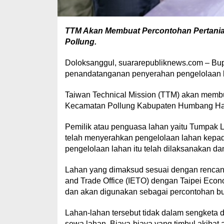
TTM Akan Membuat Percontohan Pertanian 
Pollung.
Doloksanggul, suararepubliknews.com – Bu
penandatanganan penyerahan pengelolaan 
Taiwan Technical Mission (TTM) akan membua
Kecamatan Pollung Kabupaten Humbang Ha
Pemilik atau penguasa lahan yaitu Tumpak
telah menyerahkan pengelolaan lahan kepada
pengelolaan lahan itu telah dilaksanakan dan
Lahan yang dimaksud sesuai dengan rencana
and Trade Office (IETO) dengan Taipei Econ
dan akan digunakan sebagai percontohan bu
Lahan-lahan tersebut tidak dalam sengketa 
sewa lahan. Biaya-biaya yang timbul akibat 