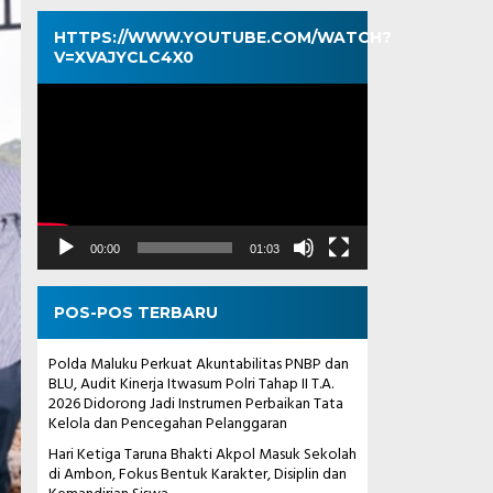
HTTPS://WWW.YOUTUBE.COM/WATCH?
V=XVAJYCLC4X0
Pemutar
Video
00:00
01:03
POS-POS TERBARU
Polda Maluku Perkuat Akuntabilitas PNBP dan
BLU, Audit Kinerja Itwasum Polri Tahap II T.A.
2026 Didorong Jadi Instrumen Perbaikan Tata
Kelola dan Pencegahan Pelanggaran
Hari Ketiga Taruna Bhakti Akpol Masuk Sekolah
di Ambon, Fokus Bentuk Karakter, Disiplin dan