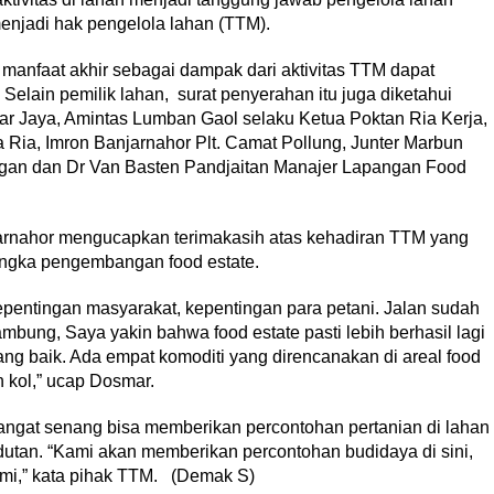
enjadi hak pengelola lahan (TTM).
 manfaat akhir sebagai dampak dari aktivitas TTM dapat
Selain pemilik lahan, surat penyerahan itu juga diketahui
ar Jaya, Amintas Lumban Gaol selaku Ketua Poktan Ria Kerja,
Ria, Imron Banjarnahor Plt. Camat Pollung, Junter Marbun
gan dan Dr Van Basten Pandjaitan Manajer Lapangan Food
rnahor mengucapkan terimakasih atas kehadiran TTM yang
angka pengembangan food estate.
epentingan masyarakat, kepentingan para petani. Jalan sudah
rsambung, Saya yakin bahwa food estate pasti lebih berhasil lagi
ang baik. Ada empat komoditi yang direncanakan di areal food
n kol,” ucap Dosmar.
ngat senang bisa memberikan percontohan pertanian di lahan
utan. “Kami akan memberikan percontohan budidaya di sini,
ami,” kata pihak TTM. (Demak S)