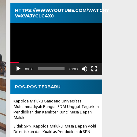
HTTPS://WWW.YOUTUBE.COM/WATCH?
V=XVAJYCLC4X0
Pemutar
Video
00:00
01:03
POS-POS TERBARU
Kapolda Maluku Gandeng Universitas
Muhammadiyah Bangun SDM Unggul, Tegaskan
Pendidikan dan Karakter Kunci Masa Depan
Maluk
Sidak SPN, Kapolda Maluku: Masa Depan Polri
Ditentukan dari Kualitas Pendidikan di SPN