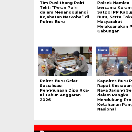
Tim Puslitbang Polri
Polsek Namlea
Teliti “Peran Polri
bersama Korami
dalam Menanggulangi
Satpol PP Kabu
Kejahatan Narkoba” di
Buru, Serta Tok
Polres Buru
Masyarakat
Melaksanakan P
Gabungan
Buru
Buru
Polres Buru Gelar
Kapolres Buru 
Sosialisasi
Rapat Kesiapan
Penggunaan Dipa Rka-
Raya Jagung Se
Kl Tahun Anggaran
dalam Rangka
2026
Mendukung Pro
Ketahanan Pan
Nasional
Contact