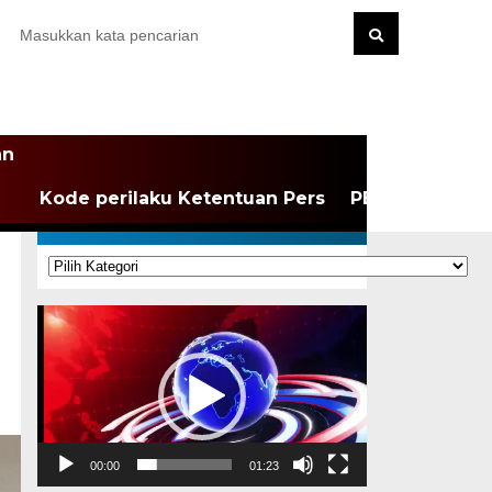
an
Kode perilaku Ketentuan Pers
PEDOMAN MEDI
KATEGORI
Kategori
Pemutar
Video
00:00
01:23