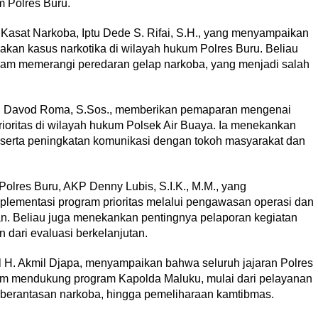
m Polres Buru.
 Kasat Narkoba, Iptu Dede S. Rifai, S.H., yang menyampaikan
kan kasus narkotika di wilayah hukum Polres Buru. Beliau
dalam memerangi peredaran gelap narkoba, yang menjadi salah
on Davod Roma, S.Sos., memberikan pemaparan mengenai
rioritas di wilayah hukum Polsek Air Buaya. Ia menekankan
l serta peningkatan komunikasi dengan tokoh masyarakat dan
olres Buru, AKP Denny Lubis, S.I.K., M.M., yang
lementasi program prioritas melalui pengawasan operasi dan
an. Beliau juga menekankan pentingnya pelaporan kegiatan
 dari evaluasi berkelanjutan.
H. Akmil Djapa, menyampaikan bahwa seluruh jajaran Polres
am mendukung program Kapolda Maluku, mulai dari pelayanan
mberantasan narkoba, hingga pemeliharaan kamtibmas.