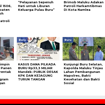
“Pelayanan Sepenuh
Brimob Maluku Adakan
l 1506,
Hati untuk Liburan
Patroli Harkamtibmas
paten
Keluarga Pulau Buru”
Di Kota Namlea
oh
atroli
Buru
Buru
Pimpin
KASUS DANA PILKADA
Kunjungi Buru Selatan,
 Panen
BURU Rp33,3 MILIAR
Kapolda Maluku Tinjau
rentak
Mandek: PUBLIK DESAK
Lahan Pembangunan
KPK DAN KEJAGUNG
Mapolres, Bakti
gram
TURUN TANGAN
Kesehatan dan Bakti
gan
Sosial