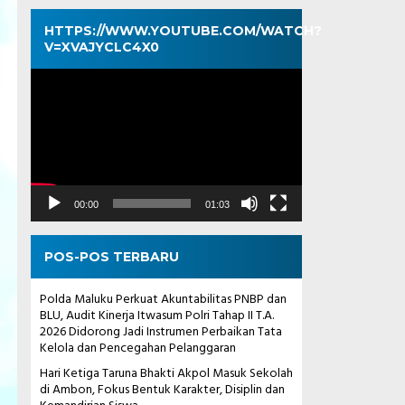
HTTPS://WWW.YOUTUBE.COM/WATCH?
V=XVAJYCLC4X0
Pemutar
Video
00:00
01:03
POS-POS TERBARU
Polda Maluku Perkuat Akuntabilitas PNBP dan
BLU, Audit Kinerja Itwasum Polri Tahap II T.A.
2026 Didorong Jadi Instrumen Perbaikan Tata
Kelola dan Pencegahan Pelanggaran
Hari Ketiga Taruna Bhakti Akpol Masuk Sekolah
di Ambon, Fokus Bentuk Karakter, Disiplin dan