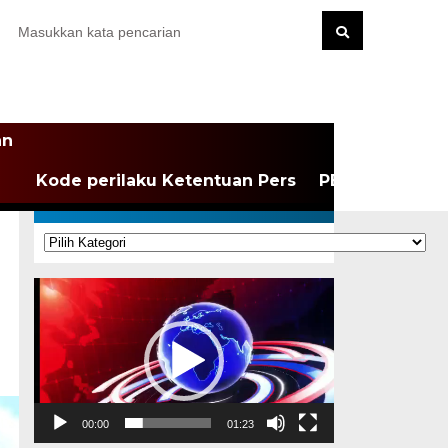
an
Kode perilaku Ketentuan Pers
PEDOMAN MEDI
KATEGORI
Kategori
Pemutar
Video
00:00
01:23