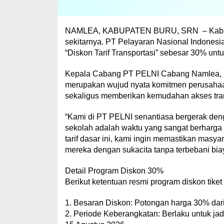
NAMLEA, KABUPATEN BURU, SRN – Kabar g
sekitarnya. PT Pelayaran Nasional Indones
“Diskon Tarif Transportasi” sebesar 30% untu
Kepala Cabang PT PELNI Cabang Namlea, R
merupakan wujud nyata komitmen perusahaa
sekaligus memberikan kemudahan akses tran
“Kami di PT PELNI senantiasa bergerak de
sekolah adalah waktu yang sangat berharga 
tarif dasar ini, kami ingin memastikan masya
mereka dengan sukacita tanpa terbebani biay
Detail Program Diskon 30%
Berikut ketentuan resmi program diskon tiket
1. Besaran Diskon: Potongan harga 30% dari 
2. Periode Keberangkatan: Berlaku untuk ja