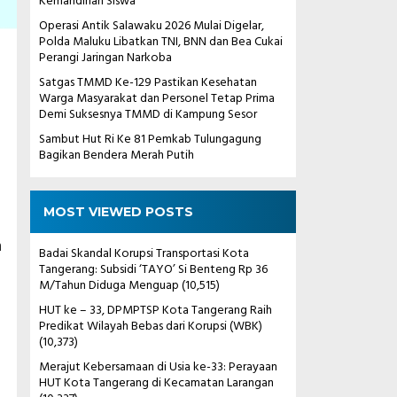
Kemandirian Siswa
Operasi Antik Salawaku 2026 Mulai Digelar,
Polda Maluku Libatkan TNI, BNN dan Bea Cukai
Perangi Jaringan Narkoba
Satgas TMMD Ke-129 Pastikan Kesehatan
Warga Masyarakat dan Personel Tetap Prima
Demi Suksesnya TMMD di Kampung Sesor
Sambut Hut Ri Ke 81 Pemkab Tulungagung
Bagikan Bendera Merah Putih
MOST VIEWED POSTS
n
Badai Skandal Korupsi Transportasi Kota
Tangerang: Subsidi ‘TAYO’ Si Benteng Rp 36
M/Tahun Diduga Menguap
(10,515)
HUT ke – 33, DPMPTSP Kota Tangerang Raih
Predikat Wilayah Bebas dari Korupsi (WBK)
(10,373)
Merajut Kebersamaan di Usia ke-33: Perayaan
HUT Kota Tangerang di Kecamatan Larangan