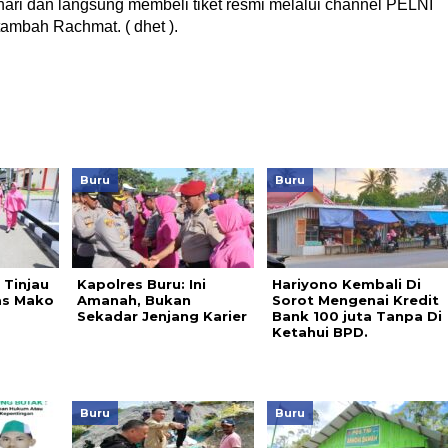
ari dan langsung membeli tiket resmi melalui channel PELNI
ambah Rachmat. ( dhet ).
Buru
Buru
 Tinjau
Kapolres Buru: Ini
Hariyono Kembali Di
as Mako
Amanah, Bukan
Sorot Mengenai Kredit
Sekadar Jenjang Karier
Bank 100 juta Tanpa Di
Ketahui BPD.
Buru
Buru