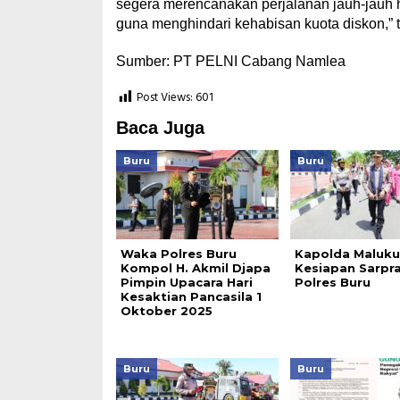
segera merencanakan perjalanan jauh-jauh h
guna menghindari kehabisan kuota diskon,” t
Sumber: PT PELNI Cabang Namlea
Post Views:
601
Baca Juga
Buru
Buru
Waka Polres Buru
Kapolda Maluku
Kompol H. Akmil Djapa
Kesiapan Sarpr
Pimpin Upacara Hari
Polres Buru
Kesaktian Pancasila 1
Oktober 2025
Buru
Buru