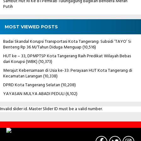
Sambut Hut Ri Ke 81 Pemkab Tulungagung Bagikan Bendera Merah
Putih
MOST VIEWED POSTS
Badai Skandal Korupsi Transportasi Kota Tangerang: Subsidi ‘TAYO’ Si
Benteng Rp 36 M/Tahun Diduga Menguap
(10,516)
HUT ke – 33, DPMPTSP Kota Tangerang Raih Predikat Wilayah Bebas
dari Korupsi (WBK)
(10,373)
Merajut Kebersamaan di Usia ke-33: Perayaan HUT Kota Tangerang di
Kecamatan Larangan
(10,338)
DPRD Kota Tangerang Selatan
(10,208)
YAYASAN MULYA ABADI PEDULI
(6,102)
Invalid slider id. Master Slider ID must be a valid number.
Contact
Us