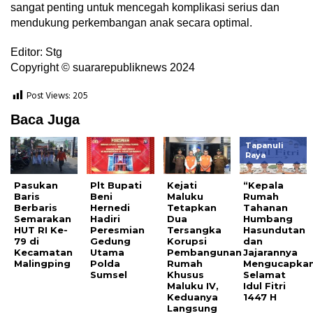
sangat penting untuk mencegah komplikasi serius dan
mendukung perkembangan anak secara optimal.
Editor: Stg
Copyright © suararepubliknews 2024
Post Views:
205
Baca Juga
Tapanuli
Raya
Pasukan
Plt Bupati
Kejati
“Kepala
Baris
Beni
Maluku
Rumah
Berbaris
Hernedi
Tetapkan
Tahanan
Semarakan
Hadiri
Dua
Humbang
HUT RI Ke-
Peresmian
Tersangka
Hasundutan
79 di
Gedung
Korupsi
dan
Kecamatan
Utama
Pembangunan
Jajarannya
Malingping
Polda
Rumah
Mengucapka
Sumsel
Khusus
Selamat
Maluku IV,
Idul Fitri
Keduanya
1447 H
Langsung