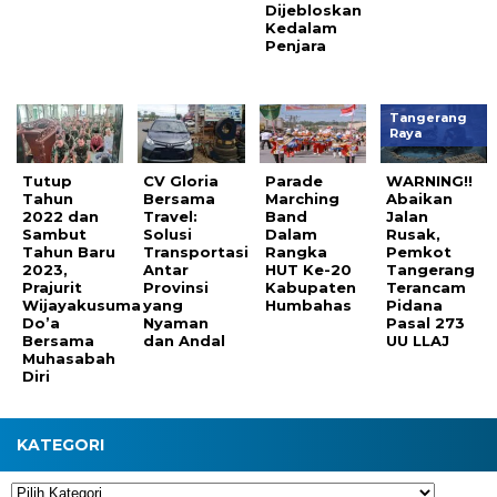
Dijebloskan
Kedalam
Penjara
Tangerang
Raya
Tutup
CV Gloria
Parade
WARNING!!
Tahun
Bersama
Marching
Abaikan
2022 dan
Travel:
Band
Jalan
Sambut
Solusi
Dalam
Rusak,
Tahun Baru
Transportasi
Rangka
Pemkot
2023,
Antar
HUT Ke-20
Tangerang
Prajurit
Provinsi
Kabupaten
Terancam
Wijayakusuma
yang
Humbahas
Pidana
Do’a
Nyaman
Pasal 273
Bersama
dan Andal
UU LLAJ
Muhasabah
Diri
KATEGORI
Kategori