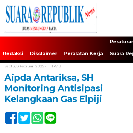
Peratura
Redaksi
Disclaimer
Peralatan Kerja
Suara Re
Home /
Tak Berkategori
Sabtu, 8 Februari 2025 - 11:11 WIB
Aipda Antariksa, SH
Monitoring Antisipasi
Kelangkaan Gas Elpiji