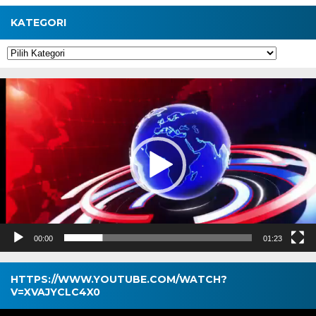
KATEGORI
Kategori
Pemutar
Video
00:00
01:23
HTTPS://WWW.YOUTUBE.COM/WATCH?
V=XVAJYCLC4X0
Pemutar