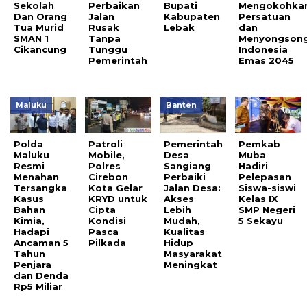
Sekolah
Perbaikan
Bupati
Mengokohka
Dan Orang
Jalan
Kabupaten
Persatuan
Tua Murid
Rusak
Lebak
dan
SMAN 1
Tanpa
Menyongson
Cikancung
Tunggu
Indonesia
Pemerintah
Emas 2045
Maluku
Banten
Polda
Patroli
Pemerintah
Pemkab
Maluku
Mobile,
Desa
Muba
Resmi
Polres
Sangiang
Hadiri
Menahan
Cirebon
Perbaiki
Pelepasan
Tersangka
Kota Gelar
Jalan Desa:
Siswa-siswi
Kasus
KRYD untuk
Akses
Kelas IX
Bahan
Cipta
Lebih
SMP Negeri
Kimia,
Kondisi
Mudah,
5 Sekayu
Hadapi
Pasca
Kualitas
Ancaman 5
Pilkada
Hidup
Tahun
Masyarakat
Penjara
Meningkat
dan Denda
Rp5 Miliar