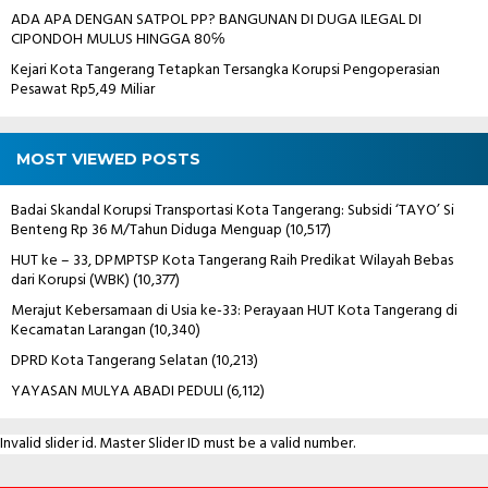
ADA APA DENGAN SATPOL PP? BANGUNAN DI DUGA ILEGAL DI
CIPONDOH MULUS HINGGA 80℅
Kejari Kota Tangerang Tetapkan Tersangka Korupsi Pengoperasian
Pesawat Rp5,49 Miliar
MOST VIEWED POSTS
Badai Skandal Korupsi Transportasi Kota Tangerang: Subsidi ‘TAYO’ Si
Benteng Rp 36 M/Tahun Diduga Menguap
(10,517)
HUT ke – 33, DPMPTSP Kota Tangerang Raih Predikat Wilayah Bebas
dari Korupsi (WBK)
(10,377)
Merajut Kebersamaan di Usia ke-33: Perayaan HUT Kota Tangerang di
Kecamatan Larangan
(10,340)
DPRD Kota Tangerang Selatan
(10,213)
YAYASAN MULYA ABADI PEDULI
(6,112)
Invalid slider id. Master Slider ID must be a valid number.