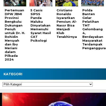
Pertemuan
5 Casis
Cristiano
Polda
DPW JBMI
SIPSS
Ronaldo
Banten
Provinsi
Panda
Isyaratkan
Gelar
Bengkulu:
Maluku
Pensiun: Al-
Pelatihan
Dukungan
Dinyatakan
Nassr Bisa
TMT
Penuh
Memenuhi
Menjadi
Gelombang
untuk Dr. H.
Syarat Hasil
Klub
4,
Rohidin
CAT
Terakhirnya
Berdayakan
Mersyah
Psikologi
Masyarakat
dan Ibu
Terdampak
Meriani
Penganggura
dalam
Pilkada
2024
KATEGORI
Kategori
Pemutar
Video