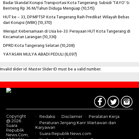
Badai Skandal Korupsi Transportasi Kota Tangerang: Subsidi ‘TAYO’ Si
Benteng Rp 36 M/Tahun Diduga Menguap
(10,515)
HUT ke – 33, DPMPTSP Kota Tangerang Raih Predikat Wilayah Bebas
dari Korupsi (WBK)
(10,370)
Merajut Kebersamaan di Usia ke-33: Perayaan HUT Kota Tangerang di
Kecamatan Larangan
(10,336)
DPRD Kota Tangerang Selatan
(10,208)
YAYASAN MULYA ABADI PEDULI
(6,097)
Invalid slider id. Master Slider ID must be a valid number.
Contact
Us
Copyright
Redaksi
Disclaimer
Peralatan Kerja
@ 2026
Peraturan Jenjang Karir Wartawan dan
Suara
Karyawan
Republik
Suara Republik News.com
News.Com,