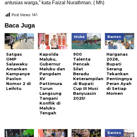
antusias warga,” kata Faizal Nurathman. ( Mh)
Post Views:
141
Baca Juga
Muba
Banten
Satgas
Kapolda
900
Harganas
OMP
Maluku,
Talenta
2026,
Salawaku
Gubernur
Pencak
Bupati
Amankan
Maluku dan
Silat
Serang
Kampanye
Pangdam
Beradu
Tekankan
Paslon
XV
Keterampilan
Pentingnya
Nomor 2 di
Pattimura
di Bupati
Peran Ayah
Leihitu
Turun
Cup III Musi
di Setiap
Langsung
Banyuasin
Momen
Tangani
2025!
Konflik di
Maluku
Tengah
Banten