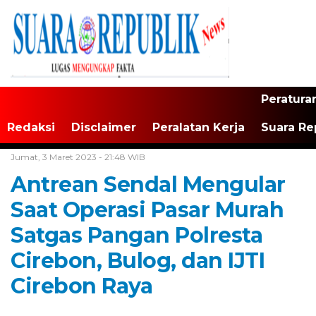
Peratura
Redaksi
Disclaimer
Peralatan Kerja
Suara Re
Home /
Tak Berkategori
Jumat, 3 Maret 2023 - 21:48 WIB
Antrean Sendal Mengular
Saat Operasi Pasar Murah
Satgas Pangan Polresta
Cirebon, Bulog, dan IJTI
Cirebon Raya