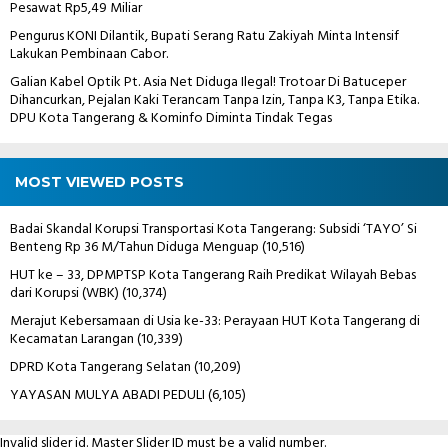
Pesawat Rp5,49 Miliar
Pengurus KONI Dilantik, Bupati Serang Ratu Zakiyah Minta Intensif
Lakukan Pembinaan Cabor.
Galian Kabel Optik Pt. Asia Net Diduga Ilegal! Trotoar Di Batuceper
Dihancurkan, Pejalan Kaki Terancam Tanpa Izin, Tanpa K3, Tanpa Etika.
DPU Kota Tangerang & Kominfo Diminta Tindak Tegas
MOST VIEWED POSTS
Badai Skandal Korupsi Transportasi Kota Tangerang: Subsidi ‘TAYO’ Si
Benteng Rp 36 M/Tahun Diduga Menguap
(10,516)
HUT ke – 33, DPMPTSP Kota Tangerang Raih Predikat Wilayah Bebas
dari Korupsi (WBK)
(10,374)
Merajut Kebersamaan di Usia ke-33: Perayaan HUT Kota Tangerang di
Kecamatan Larangan
(10,339)
DPRD Kota Tangerang Selatan
(10,209)
YAYASAN MULYA ABADI PEDULI
(6,105)
Invalid slider id. Master Slider ID must be a valid number.