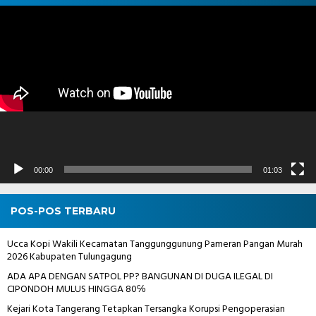
Pemutar
Video
00:00
01:03
POS-POS TERBARU
Ucca Kopi Wakili Kecamatan Tanggunggunung Pameran Pangan Murah
2026 Kabupaten Tulungagung
ADA APA DENGAN SATPOL PP? BANGUNAN DI DUGA ILEGAL DI
CIPONDOH MULUS HINGGA 80℅
Kejari Kota Tangerang Tetapkan Tersangka Korupsi Pengoperasian