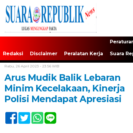
Peratura
Redaksi
Disclaimer
Peralatan Kerja
Suara Re
Home /
Tak Berkategori
Rabu, 26 April 2023 - 23:56 WIB
Arus Mudik Balik Lebaran
Minim Kecelakaan, Kinerja
Polisi Mendapat Apresiasi