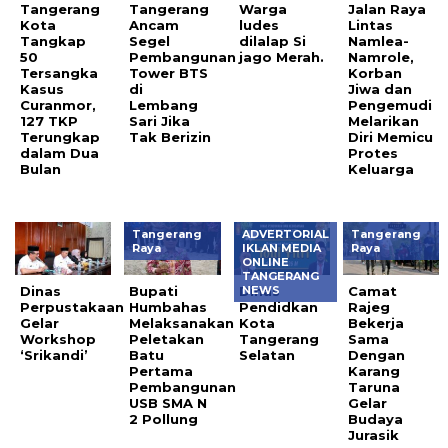
Tangerang
Tangerang
Warga
Jalan Raya
Kota
Ancam
ludes
Lintas
Tangkap
Segel
dilalap Si
Namlea-
50
Pembangunan
jago Merah.
Namrole,
Tersangka
Tower BTS
Korban
Kasus
di
Jiwa dan
Curanmor,
Lembang
Pengemudi
127 TKP
Sari Jika
Melarikan
Terungkap
Tak Berizin
Diri Memicu
dalam Dua
Protes
Bulan
Keluarga
Tangerang
ADVERTORIAL
Tangerang
Raya
IKLAN MEDIA
Raya
ONLINE
TANGERANG
Dinas
Bupati
Dinas
Camat
NEWS
Perpustakaan
Humbahas
Pendidkan
Rajeg
Gelar
Melaksanakan
Kota
Bekerja
Workshop
Peletakan
Tangerang
Sama
‘Srikandi’
Batu
Selatan
Dengan
Pertama
Karang
Pembangunan
Taruna
USB SMA N
Gelar
2 Pollung
Budaya
Jurasik