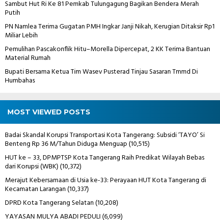
Sambut Hut Ri Ke 81 Pemkab Tulungagung Bagikan Bendera Merah
Putih
PN Namlea Terima Gugatan PMH Ingkar Janji Nikah, Kerugian Ditaksir Rp1
Miliar Lebih
Pemulihan Pascakonflik Hitu–Morella Dipercepat, 2 KK Terima Bantuan
Material Rumah
Bupati Bersama Ketua Tim Wasev Pusterad Tinjau Sasaran Tmmd Di
Humbahas
MOST VIEWED POSTS
Badai Skandal Korupsi Transportasi Kota Tangerang: Subsidi ‘TAYO’ Si
Benteng Rp 36 M/Tahun Diduga Menguap
(10,515)
HUT ke – 33, DPMPTSP Kota Tangerang Raih Predikat Wilayah Bebas
dari Korupsi (WBK)
(10,372)
Merajut Kebersamaan di Usia ke-33: Perayaan HUT Kota Tangerang di
Kecamatan Larangan
(10,337)
DPRD Kota Tangerang Selatan
(10,208)
YAYASAN MULYA ABADI PEDULI
(6,099)