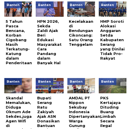
Banten
Banten
Banten
Banten
5 Tahun
HPN 2026,
Kecelakaan
HMP Soroti
Pasca
Sekda
di
Alokasi
Bencana,
Zaldi Ajak
Bendungan
Anggaran
Korban
Beri
Cikoncang:
Setda
Cigobang
Edukasi
Satu Orang
Kabupaten
Masih
Masyarakat
Tenggelam
Serang
Terkatung-
Cara
yang Dinilai
Katung
Pandang
Tidak Pro-
dalam
dalam
Rakyat
Penderitaan
Banyak Hal
Banten
Banten
Banten
Banten
Skandal
Bupati
AMDAL PT
PKS
Memalukan,
Serang
Nippon
Kertajaya
Diduga
Ratu
Sekubay
Dituding
Oknum Ade
Zakiyah
Indonesia
Buang
Sekdes,juga
Ajak ASN
Dipertanyakan,
Limbah
Agen Wifi
Donasikan
Warga
Secara
di
Bantuan
Gunung
Ilegal