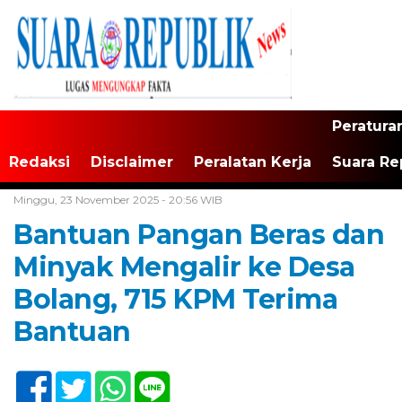
Peratura
Redaksi
Disclaimer
Peralatan Kerja
Suara Re
Home /
Banten
Minggu, 23 November 2025 - 20:56 WIB
Bantuan Pangan Beras dan
Minyak Mengalir ke Desa
Bolang, 715 KPM Terima
Bantuan