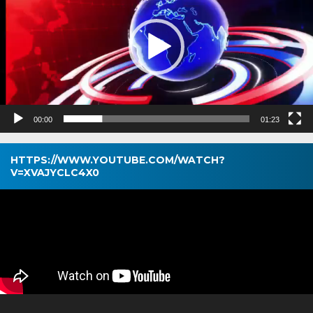
00:00
01:23
HTTPS://WWW.YOUTUBE.COM/WATCH?
V=XVAJYCLC4X0
Pemutar
Video