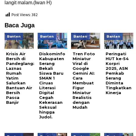
langit malam.(Iwan H)
Post Views:
382
Baca Juga
Banten
Banten
Banten
Banten
Krisis Air
Diskominfo
Tren Foto
Peringati
Bersih di
Kabupaten
Miniatur
HUT ke-54
Pandeglang:
Serang
Viral di
Korpri
Laznas
Bekali
Google
2025, ASN
Rumah
Siswa Baru
Gemini AI:
Pemkab
Yatim
SMAN 1
Cara
Serang
Salurkan
Ciruas
Membuat
Diminta
Bantuan Air
Literasi
Figur
Tingkatkan
Bersih
Digital
Miniatur
Kinerja
Pasca
Cegah
Realistis
Banjir
Kekerasan
dengan
Seksual
Mudah
hingga
Judol.