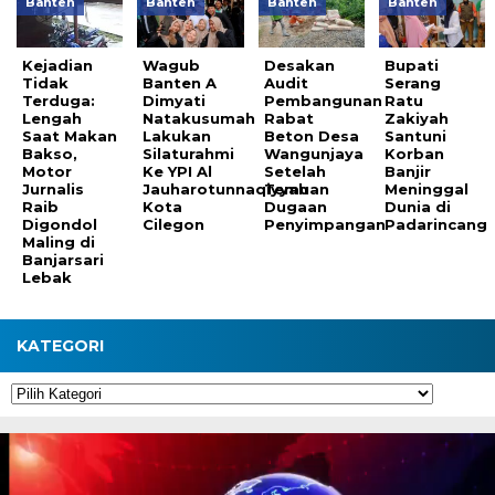
Banten
Banten
Banten
Banten
Kejadian
Wagub
Desakan
Bupati
Tidak
Banten A
Audit
Serang
Terduga:
Dimyati
Pembangunan
Ratu
Lengah
Natakusumah
Rabat
Zakiyah
Saat Makan
Lakukan
Beton Desa
Santuni
Bakso,
Silaturahmi
Wangunjaya
Korban
Motor
Ke YPI Al
Setelah
Banjir
Jurnalis
Jauharotunnaqiyyah
Temuan
Meninggal
Raib
Kota
Dugaan
Dunia di
Digondol
Cilegon
Penyimpangan
Padarincang
Maling di
Banjarsari
Lebak
KATEGORI
Kategori
Pemutar
Video