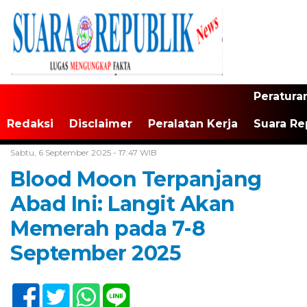
Peratura
Redaksi
Disclaimer
Peralatan Kerja
Suara Re
Home /
Banten
Sabtu, 6 September 2025 - 17:47 WIB
Blood Moon Terpanjang
Abad Ini: Langit Akan
Memerah pada 7-8
September 2025