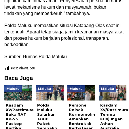
ciptakan kamtibmas aman. Penyelesaian persoalan harus
lewat mekanisme hukum dan musyawarah, bukan
tindakan yang memperkeruh,” tambahnya.
Polda Maluku memastikan situasi Katapang-Olas saat ini
terkendali. Aparat tetap siaga jamin keamanan masyarakat
dan proses hukum berjalan profesional, transparan,
berkeadilan.
Sumber: Humas Polda Maluku
Post Views:
591
Baca Juga
Maluku
Maluku
Maluku
Maluku
Kasdam
Polda
Personel
Kasdam
XV/Pattimura
Maluku
Polsek
XV/Pattimura
Buka RAT
Salurkan
Kormomolin
Terima
Ke-53
1.000
Amankan
Kunjungan
Puskop
Paket
Bentrok di
Athan
Kartika:
Sembako
Perbatasan
Australia.