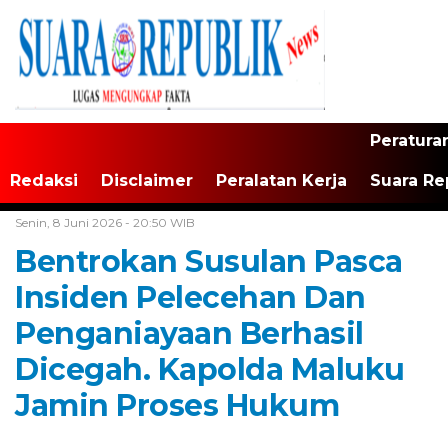
Peratura
Redaksi
Disclaimer
Peralatan Kerja
Suara Re
Home /
Maluku
Senin, 8 Juni 2026 - 20:50 WIB
Bentrokan Susulan Pasca
Insiden Pelecehan Dan
Penganiayaan Berhasil
Dicegah. Kapolda Maluku
Jamin Proses Hukum