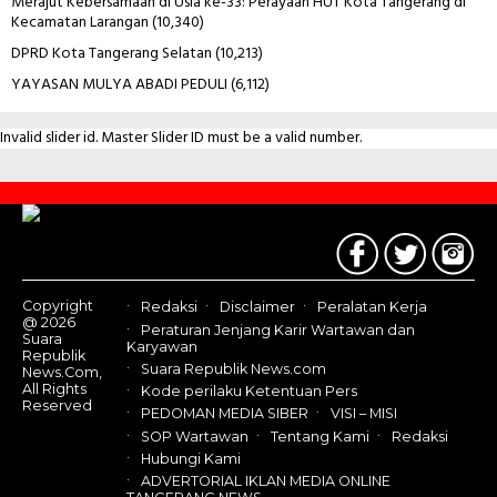
Merajut Kebersamaan di Usia ke-33: Perayaan HUT Kota Tangerang di
Kecamatan Larangan
(10,340)
DPRD Kota Tangerang Selatan
(10,213)
YAYASAN MULYA ABADI PEDULI
(6,112)
Invalid slider id. Master Slider ID must be a valid number.
Contact
Us
Copyright
Redaksi
Disclaimer
Peralatan Kerja
@ 2026
Peraturan Jenjang Karir Wartawan dan
Suara
Karyawan
Republik
Suara Republik News.com
News.Com,
All Rights
Kode perilaku Ketentuan Pers
Reserved
PEDOMAN MEDIA SIBER
VISI – MISI
SOP Wartawan
Tentang Kami
Redaksi
Hubungi Kami
ADVERTORIAL IKLAN MEDIA ONLINE