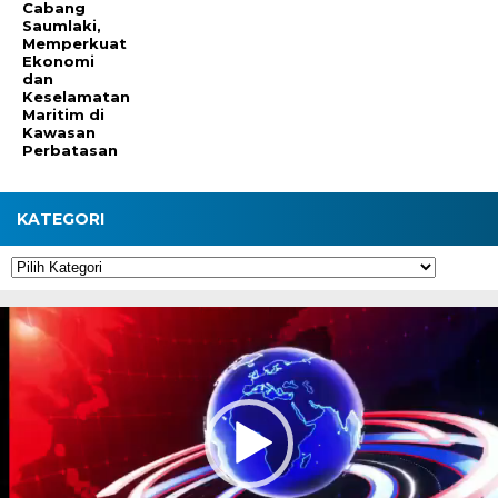
Cabang
Saumlaki,
Memperkuat
Ekonomi
dan
Keselamatan
Maritim di
Kawasan
Perbatasan
KATEGORI
Kategori
Pemutar
Video