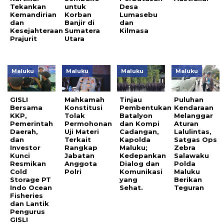
Tekankan
untuk
Desa
Kemandirian
Korban
Lumasebu
dan
Banjir di
dan
Kesejahteraan
Sumatera
Kilmasa
Prajurit
Utara
Maluku
Maluku
Maluku
Maluku
GISLI
Mahkamah
Tinjau
Puluhan
Bersama
Konstitusi
Pembentukan
Kendaraan
KKP,
Tolak
Batalyon
Melanggar
Pemerintah
Permohonan
dan Kompi
Aturan
Daerah,
Uji Materi
Cadangan,
Lalulintas,
dan
Terkait
Kapolda
Satgas Ops
Investor
Rangkap
Maluku;
Zebra
Kunci
Jabatan
Kedepankan
Salawaku
Resmikan
Anggota
Dialog dan
Polda
Cold
Polri
Komunikasi
Maluku
Storage PT
yang
Berikan
Indo Ocean
Sehat.
Teguran
Fisheries
dan Lantik
Pengurus
GISLI