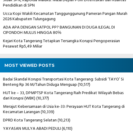
Sidak SPN, Kapolda Maluku: Masa Depan Polri Ditentukan dari Kualitas
Pendidikan di SPN
Ucca Kopi Wakili Kecamatan Tanggunggunung Pameran Pangan Murah
2026 Kabupaten Tulungagung
ADA APA DENGAN SATPOL PP? BANGUNAN DI DUGA ILEGAL DI
CIPONDOH MULUS HINGGA 80℅
Kejari Kota Tangerang Tetapkan Tersangka Korupsi Pengoperasian
Pesawat Rp5,49 Miliar
MOST VIEWED POSTS
Badai Skandal Korupsi Transportasi Kota Tangerang: Subsidi ‘TAYO’ Si
Benteng Rp 36 M/Tahun Diduga Menguap
(10,517)
HUT ke – 33, DPMPTSP Kota Tangerang Raih Predikat Wilayah Bebas
dari Korupsi (WBK)
(10,377)
Merajut Kebersamaan di Usia ke-33: Perayaan HUT Kota Tangerang di
Kecamatan Larangan
(10,339)
DPRD Kota Tangerang Selatan
(10,213)
YAYASAN MULYA ABADI PEDULI
(6,110)