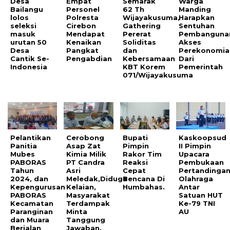
Desa
Empat
Semarak
Warga
Bailangu
Personel
62 Th
Manding
lolos
Polresta
Wijayakusuma,
Harapkan
seleksi
Cirebon
Gathering
Sentuhan
masuk
Mendapat
Pererat
Pembanguna
urutan 50
Kenaikan
Soliditas
Akses
Desa
Pangkat
dan
Perekonomia
Cantik Se-
Pengabdian
Kebersamaan
Dari
Indonesia
KBT Korem
Pemerintah
071/Wijayakusuma
Pelantikan
Cerobong
Bupati
Kaskoopsud
Panitia
Asap Zat
Pimpin
II Pimpin
Mubes
Kimia Milik
Rakor Tim
Upacara
PABORAS
PT Candra
Reaksi
Pembukaan
Tahun
Asri
Cepat
Pertandinga
2024, dan
Meledak,Diduga
Bencana Di
Olahraga
Kepengurusan
Kelaian,
Humbahas.
Antar
PABORAS
Masyarakat
Satuan HUT
Kecamatan
Terdampak
Ke-79 TNI
Paranginan
Minta
AU
dan Muara
Tanggung
Berjalan
Jawaban.