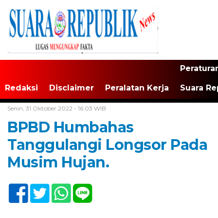
Peratura
Redaksi
Disclaimer
Peralatan Kerja
Suara Re
Home /
Tak Berkategori
Senin, 31 Oktober 2022 - 16:03 WIB
BPBD Humbahas
Tanggulangi Longsor Pada
Musim Hujan.