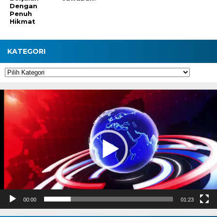
Dengan
Penuh
Hikmat
KATEGORI
Kategori
Pemutar
Video
00:00
01:23