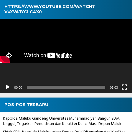
HTTPS://WWW.YOUTUBE.COM/WATCH?
V=XVAJYCLC4X0
Pemutar
Video
00:00
01:03
POS-POS TERBARU
Kapolda Maluku Gandeng Universitas Muhammadiyah Bangun SDM
Unggul, Tegaskan Pendidikan dan Karakter Kunci Masa Depan Maluk