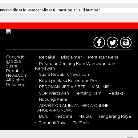
Invalid slider id. Master Slider ID must be a valid number.
Contact
Us
Copyright
Redaksi
Disclaimer
Peralatan Kerja
@ 2026
Peraturan Jenjang Karir Wartawan dan
Suara
Karyawan
Republik
Suara Republik News.com
News.Com,
All Rights
Kode perilaku Ketentuan Pers
Reserved
PEDOMAN MEDIA SIBER
VISI – MISI
SOP Wartawan
Tentang Kami
Redaksi
Hubungi Kami
ADVERTORIAL IKLAN MEDIA ONLINE
TANGERANG NEWS
Buru
Headline
Maluku
Tangerang Raya
Tapanuli Raya
TNI/Polri