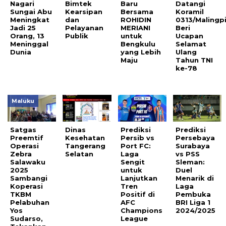
Nagari
Bimtek
Baru
Datangi
Sungai Abu
Kearsipan
Bersama
Koramil
Meningkat
dan
ROHIDIN
0313/Malingp
Jadi 25
Pelayanan
MERIANI
Beri
Orang, 13
Publik
untuk
Ucapan
Meninggal
Bengkulu
Selamat
Dunia
yang Lebih
Ulang
Maju
Tahun TNI
ke-78
Maluku
Satgas
Dinas
Prediksi
Prediksi
Preemtif
Kesehatan
Persib vs
Persebaya
Operasi
Tangerang
Port FC:
Surabaya
Zebra
Selatan
Laga
vs PSS
Salawaku
Sengit
Sleman:
2025
untuk
Duel
Sambangi
Lanjutkan
Menarik di
Koperasi
Tren
Laga
TKBM
Positif di
Pembuka
Pelabuhan
AFC
BRI Liga 1
Yos
Champions
2024/2025
Sudarso,
League