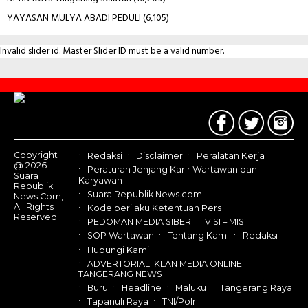
YAYASAN MULYA ABADI PEDULI
(6,105)
Invalid slider id. Master Slider ID must be a valid number.
Contact
Us
Copyright
Redaksi
Disclaimer
Peralatan Kerja
@ 2026
Peraturan Jenjang Karir Wartawan dan
Suara
Karyawan
Republik
Suara Republik News.com
News.Com,
All Rights
Kode perilaku Ketentuan Pers
Reserved
PEDOMAN MEDIA SIBER
VISI – MISI
SOP Wartawan
Tentang Kami
Redaksi
Hubungi Kami
ADVERTORIAL IKLAN MEDIA ONLINE
TANGERANG NEWS
Buru
Headline
Maluku
Tangerang Raya
Tapanuli Raya
TNI/Polri