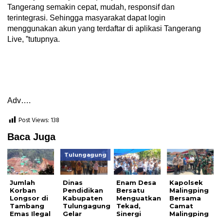
Tangerang semakin cepat, mudah, responsif dan
terintegrasi. Sehingga masyarakat dapat login
menggunakan akun yang terdaftar di aplikasi Tangerang
Live, ”tutupnya.
Adv….
Post Views:
138
Baca Juga
Tulungagung
Jumlah
Dinas
Enam Desa
Kapolsek
Korban
Pendidikan
Bersatu
Malingping
Longsor di
Kabupaten
Menguatkan
Bersama
Tambang
Tulungagung
Tekad,
Camat
Emas Ilegal
Gelar
Sinergi
Malingping