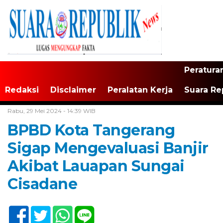
Peratura
Redaksi
Disclaimer
Peralatan Kerja
Suara Re
Home /
Tak Berkategori
Rabu, 29 Mei 2024 - 14:39 WIB
BPBD Kota Tangerang
Sigap Mengevaluasi Banjir
Akibat Lauapan Sungai
Cisadane