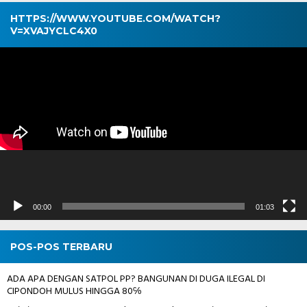
HTTPS://WWW.YOUTUBE.COM/WATCH?
V=XVAJYCLC4X0
Pemutar
Video
00:00
01:03
POS-POS TERBARU
ADA APA DENGAN SATPOL PP? BANGUNAN DI DUGA ILEGAL DI
CIPONDOH MULUS HINGGA 80℅