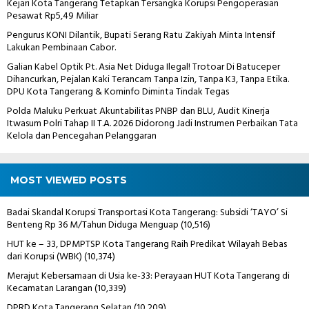
Kejari Kota Tangerang Tetapkan Tersangka Korupsi Pengoperasian
Pesawat Rp5,49 Miliar
Pengurus KONI Dilantik, Bupati Serang Ratu Zakiyah Minta Intensif
Lakukan Pembinaan Cabor.
Galian Kabel Optik Pt. Asia Net Diduga Ilegal! Trotoar Di Batuceper
Dihancurkan, Pejalan Kaki Terancam Tanpa Izin, Tanpa K3, Tanpa Etika.
DPU Kota Tangerang & Kominfo Diminta Tindak Tegas
Polda Maluku Perkuat Akuntabilitas PNBP dan BLU, Audit Kinerja
Itwasum Polri Tahap II T.A. 2026 Didorong Jadi Instrumen Perbaikan Tata
Kelola dan Pencegahan Pelanggaran
MOST VIEWED POSTS
Badai Skandal Korupsi Transportasi Kota Tangerang: Subsidi ‘TAYO’ Si
Benteng Rp 36 M/Tahun Diduga Menguap
(10,516)
HUT ke – 33, DPMPTSP Kota Tangerang Raih Predikat Wilayah Bebas
dari Korupsi (WBK)
(10,374)
Merajut Kebersamaan di Usia ke-33: Perayaan HUT Kota Tangerang di
Kecamatan Larangan
(10,339)
DPRD Kota Tangerang Selatan
(10,209)