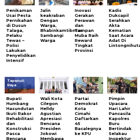
Penikaman
Jalin
Inovasi
Kadis
Usai Pesta
keakraban
Gerakan
Dukcapil
Pernikahan
Dengan
Perawan
Serahkan
di Dusun
Warga,
dan
Akta
Talaga,
Bhabinkamtibmas
Tampan
Kematian
Pelaku
Sambangi
Muba Raih
Saat Acara
Tewas –
Warga
Reward
Adat Di
Polisi
Tingkat
Lintongnihut
Lakukan
Provinsi
Penyelidikan
Intensif
Tapanuli
Raya
Bupati
Wali Kota
Partai
Pimpin
Humbang
Cilegon
Demokrat
Upacara
Hasundutan
Helldy
Kota
Hari Lahir
Ikuti Rakor
Agustian
Cimahi
Pancasila
Rehabilitasi
Apresiasi
Daftarkan
Kapolres
dan
Rencana
45
Buru
Konstruksi
Presiden
Bacalegnya
Bertindak
Pasca
Jokowi
ke KPU
Selakau
Bencana
Membawa
Inspektur