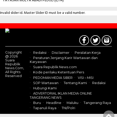
YAYASAN MULYA ABADI PEDULI
(6,114)
Invalid slider id. Master Slider ID must be a valid number.
Contact
Us
Copyright
Redaksi
Disclaimer
Peralatan Kerja
@ 2026
Peraturan Jenjang Karir Wartawan dan
Suara
Karyawan
Republik
Suara Republik News.com
News.Com,
All Rights
Kode perilaku Ketentuan Pers
Reserved
PEDOMAN MEDIA SIBER
VISI – MISI
SOP Wartawan
Tentang Kami
Redaksi
Hubungi Kami
ADVERTORIAL IKLAN MEDIA ONLINE
TANGERANG NEWS
Buru
Headline
Maluku
Tangerang Raya
Tapanuli Raya
TNI/Polri