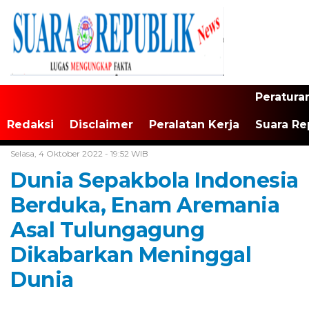
Peratura
Redaksi
Disclaimer
Peralatan Kerja
Suara Re
Home /
Tak Berkategori
Selasa, 4 Oktober 2022 - 19:52 WIB
Dunia Sepakbola Indonesia
Berduka, Enam Aremania
Asal Tulungagung
Dikabarkan Meninggal
Dunia