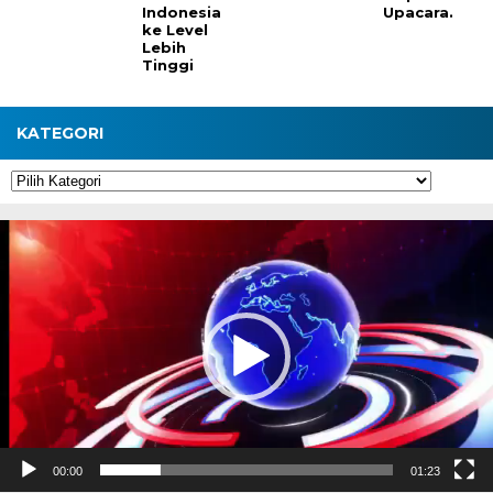
Indonesia
Upacara.
ke Level
Lebih
Tinggi
KATEGORI
Kategori
Pemutar
Video
00:00
01:23