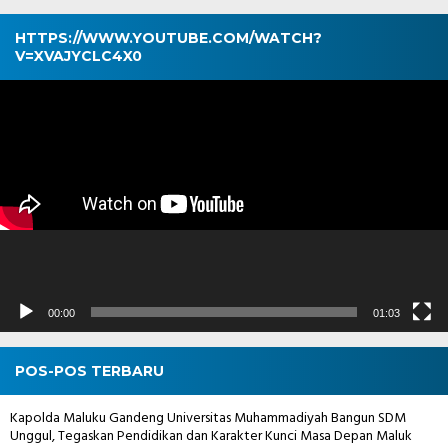
HTTPS://WWW.YOUTUBE.COM/WATCH?
V=XVAJYCLC4X0
Pemutar
Video
00:00
01:03
POS-POS TERBARU
Kapolda Maluku Gandeng Universitas Muhammadiyah Bangun SDM
Unggul, Tegaskan Pendidikan dan Karakter Kunci Masa Depan Maluk