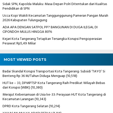
Sidak SPN, Kapolda Maluku: Masa Depan Polri Ditentukan dari Kualitas
Pendidikan di SPN
Ucca Kopi Wakili Kecamatan Tanggunggunung Pameran Pangan Murah
2026 Kabupaten Tulungagung
ADA APA DENGAN SATPOL PP? BANGUNAN DI DUGA ILEGAL DI
CIPONDOH MULUS HINGGA 80℅
Kejari Kota Tangerang Tetapkan Tersangka Korupsi Pengoperasian
Pesawat Rp5,49 Miliar
MOST VIEWED POSTS
Badai Skandal Korupsi Transportasi Kota Tangerang: Subsidi ‘TAYO’ Si
Benteng Rp 36 M/Tahun Diduga Menguap
(10,518)
HUT ke – 33, DPMPTSP Kota Tangerang Raih Predikat Wilayah Bebas
dari Korupsi (WBK)
(10,380)
Merajut Kebersamaan di Usia ke-33: Perayaan HUT Kota Tangerang di
Kecamatan Larangan
(10,343)
DPRD Kota Tangerang Selatan
(10,214)