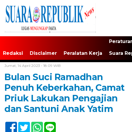
Peratura
Redaksi
Disclaimer
Peralatan Kerja
Suara Re
Home /
Tak Berkategori
Jumat, 14 April 2023 - 18:09 WIB
Bulan Suci Ramadhan
Penuh Keberkahan, Camat
Priuk Lakukan Pengajian
dan Santuni Anak Yatim