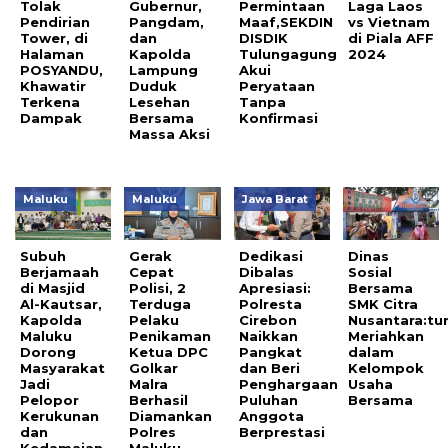
Tolak
Gubernur,
Permintaan
Laga Laos
Pendirian
Pangdam,
Maaf,SEKDIN
vs Vietnam
Tower, di
dan
DISDIK
di Piala AFF
Halaman
Kapolda
Tulungagung
2024
POSYANDU,
Lampung
Akui
Khawatir
Duduk
Peryataan
Terkena
Lesehan
Tanpa
Dampak
Bersama
Konfirmasi
Massa Aksi
Maluku
Maluku
Jawa Barat
Subuh
Gerak
Dedikasi
Dinas
Berjamaah
Cepat
Dibalas
Sosial
di Masjid
Polisi, 2
Apresiasi:
Bersama
Al-Kautsar,
Terduga
Polresta
SMK Citra
Kapolda
Pelaku
Cirebon
Nusantara:tu
Maluku
Penikaman
Naikkan
Meriahkan
Dorong
Ketua DPC
Pangkat
dalam
Masyarakat
Golkar
dan Beri
Kelompok
Jadi
Malra
Penghargaan
Usaha
Pelopor
Berhasil
Puluhan
Bersama
Kerukunan
Diamankan
Anggota
dan
Polres
Berprestasi