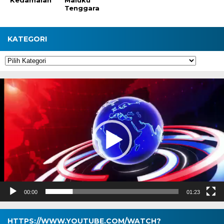
Kedamaian
Maluku
Tenggara
KATEGORI
Kategori
Pemutar
Video
00:00
01:23
HTTPS://WWW.YOUTUBE.COM/WATCH?