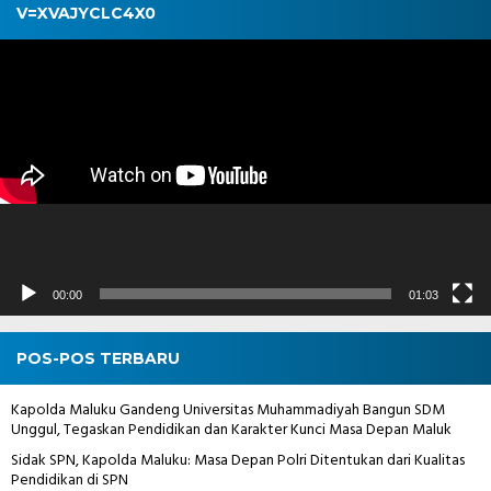
V=XVAJYCLC4X0
Pemutar
Video
00:00
01:03
POS-POS TERBARU
Kapolda Maluku Gandeng Universitas Muhammadiyah Bangun SDM
Unggul, Tegaskan Pendidikan dan Karakter Kunci Masa Depan Maluk
Sidak SPN, Kapolda Maluku: Masa Depan Polri Ditentukan dari Kualitas
Pendidikan di SPN