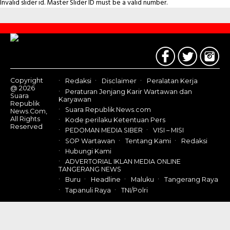
Invalid slider id. Master Slider ID must be a valid number.
Contact
Us
Copyright
Redaksi
Disclaimer
Peralatan Kerja
@ 2026
Peraturan Jenjang Karir Wartawan dan
Suara
Karyawan
Republik
Suara Republik News.com
News.Com,
All Rights
Kode perilaku Ketentuan Pers
Reserved
PEDOMAN MEDIA SIBER
VISI – MISI
SOP Wartawan
Tentang Kami
Redaksi
Hubungi Kami
ADVERTORIAL IKLAN MEDIA ONLINE
TANGERANG NEWS
Buru
Headline
Maluku
Tangerang Raya
Tapanuli Raya
TNI/Polri