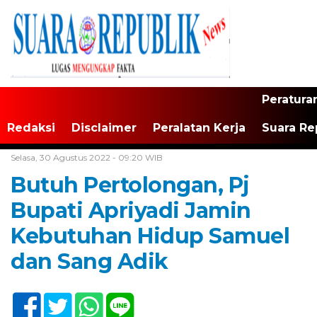
Peratura
Redaksi
Disclaimer
Peralatan Kerja
Suara Re
Home /
Tak Berkategori
Selasa, 30 Agustus 2022 - 09:20 WIB
Butuh Pertolongan, Pj
Bupati Apriyadi Jamin
Kebutuhan Hidup Samuel
dan Sang Adik