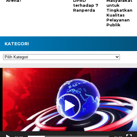
Arena?
DPRD
Masyarakat
terhadap 7
untuk
Ranperda
Tingkatkan
Kualitas
Pelayanan
Publik
KATEGORI
Kategori
Pemutar
Video