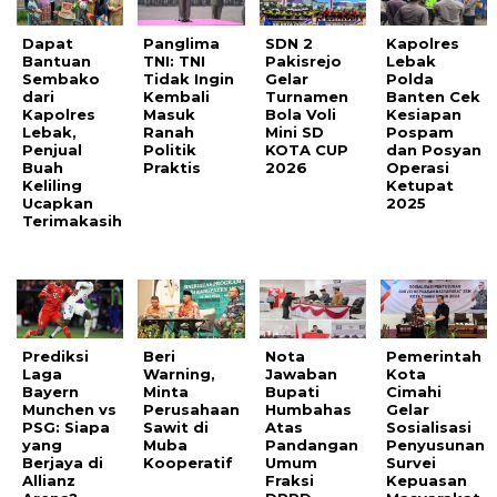
Dapat
Panglima
SDN 2
Kapolres
Bantuan
TNI: TNI
Pakisrejo
Lebak
Sembako
Tidak Ingin
Gelar
Polda
dari
Kembali
Turnamen
Banten Cek
Kapolres
Masuk
Bola Voli
Kesiapan
Lebak,
Ranah
Mini SD
Pospam
Penjual
Politik
KOTA CUP
dan Posyan
Buah
Praktis
2026
Operasi
Keliling
Ketupat
Ucapkan
2025
Terimakasih
Prediksi
Beri
Nota
Pemerintah
Laga
Warning,
Jawaban
Kota
Bayern
Minta
Bupati
Cimahi
Munchen vs
Perusahaan
Humbahas
Gelar
PSG: Siapa
Sawit di
Atas
Sosialisasi
yang
Muba
Pandangan
Penyusunan
Berjaya di
Kooperatif
Umum
Survei
Allianz
Fraksi
Kepuasan