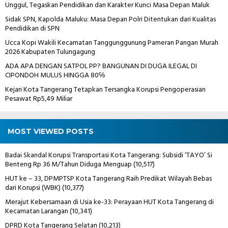
Unggul, Tegaskan Pendidikan dan Karakter Kunci Masa Depan Maluk
Sidak SPN, Kapolda Maluku: Masa Depan Polri Ditentukan dari Kualitas
Pendidikan di SPN
Ucca Kopi Wakili Kecamatan Tanggunggunung Pameran Pangan Murah
2026 Kabupaten Tulungagung
ADA APA DENGAN SATPOL PP? BANGUNAN DI DUGA ILEGAL DI
CIPONDOH MULUS HINGGA 80℅
Kejari Kota Tangerang Tetapkan Tersangka Korupsi Pengoperasian
Pesawat Rp5,49 Miliar
MOST VIEWED POSTS
Badai Skandal Korupsi Transportasi Kota Tangerang: Subsidi ‘TAYO’ Si
Benteng Rp 36 M/Tahun Diduga Menguap
(10,517)
HUT ke – 33, DPMPTSP Kota Tangerang Raih Predikat Wilayah Bebas
dari Korupsi (WBK)
(10,377)
Merajut Kebersamaan di Usia ke-33: Perayaan HUT Kota Tangerang di
Kecamatan Larangan
(10,341)
DPRD Kota Tangerang Selatan
(10,213)