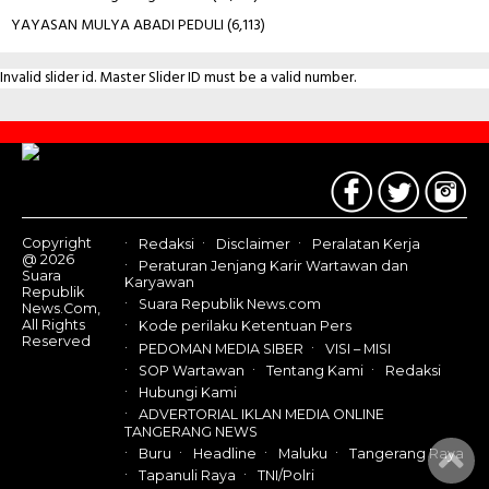
YAYASAN MULYA ABADI PEDULI
(6,113)
Invalid slider id. Master Slider ID must be a valid number.
Contact
Us
Copyright
Redaksi
Disclaimer
Peralatan Kerja
@ 2026
Peraturan Jenjang Karir Wartawan dan
Suara
Karyawan
Republik
Suara Republik News.com
News.Com,
All Rights
Kode perilaku Ketentuan Pers
Reserved
PEDOMAN MEDIA SIBER
VISI – MISI
SOP Wartawan
Tentang Kami
Redaksi
Hubungi Kami
ADVERTORIAL IKLAN MEDIA ONLINE
TANGERANG NEWS
Buru
Headline
Maluku
Tangerang Raya
Tapanuli Raya
TNI/Polri