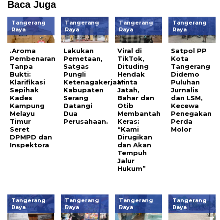
Baca Juga
Tangerang
Tangerang
Tangerang
Tangerang
Raya
Raya
Raya
Raya
.Aroma
Lakukan
Viral di
Satpol PP
Pembenaran
Pemetaan,
TikTok,
Kota
Tanpa
Satgas
Dituding
Tangerang
Bukti:
Pungli
Hendak
Didemo
Klarifikasi
Ketenagakerjaan
Minta
Puluhan
Sepihak
Kabupaten
Jatah,
Jurnalis
Kades
Serang
Bahar dan
dan LSM,
Kampung
Datangi
Otib
Kecewa
Melayu
Dua
Membantah
Penegakan
Timur
Perusahaan.
Keras:
Perda
Seret
“Kami
Molor
DPMPD dan
Dirugikan
Inspektora
dan Akan
Tempuh
Jalur
Hukum”
Tangerang
Tangerang
Tangerang
Tangerang
Raya
Raya
Raya
Raya