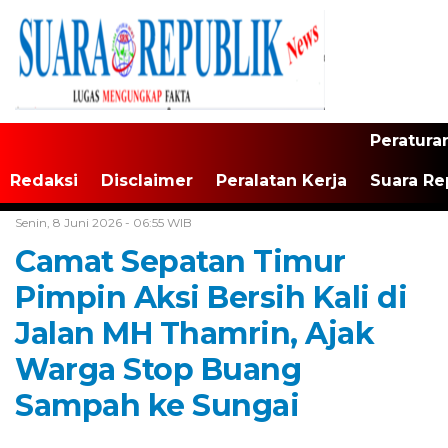
Peratura
Redaksi
Disclaimer
Peralatan Kerja
Suara Re
Home /
Tangerang Raya
Senin, 8 Juni 2026 - 06:55 WIB
Camat Sepatan Timur
Pimpin Aksi Bersih Kali di
Jalan MH Thamrin, Ajak
Warga Stop Buang
Sampah ke Sungai