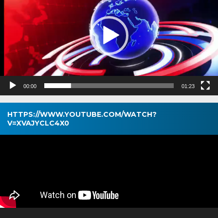
00:00
01:23
HTTPS://WWW.YOUTUBE.COM/WATCH?
V=XVAJYCLC4X0
Pemutar
Video