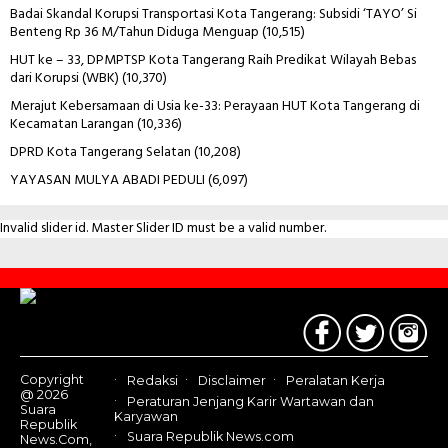
Badai Skandal Korupsi Transportasi Kota Tangerang: Subsidi ‘TAYO’ Si
Benteng Rp 36 M/Tahun Diduga Menguap
(10,515)
HUT ke – 33, DPMPTSP Kota Tangerang Raih Predikat Wilayah Bebas
dari Korupsi (WBK)
(10,370)
Merajut Kebersamaan di Usia ke-33: Perayaan HUT Kota Tangerang di
Kecamatan Larangan
(10,336)
DPRD Kota Tangerang Selatan
(10,208)
YAYASAN MULYA ABADI PEDULI
(6,097)
Invalid slider id. Master Slider ID must be a valid number.
Contact
Us
Copyright
Redaksi
Disclaimer
Peralatan Kerja
@ 2026
Peraturan Jenjang Karir Wartawan dan
Suara
Karyawan
Republik
Suara Republik News.com
News.Com,