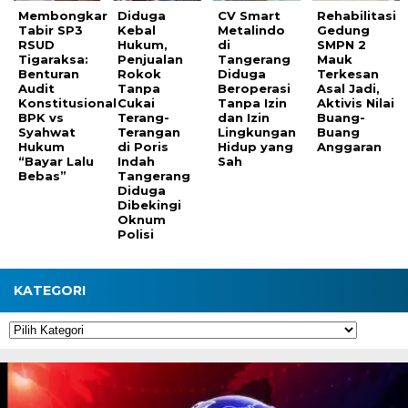
Membongkar
Diduga
CV Smart
Rehabilitasi
Tabir SP3
Kebal
Metalindo
Gedung
RSUD
Hukum,
di
SMPN 2
Tigaraksa:
Penjualan
Tangerang
Mauk
Benturan
Rokok
Diduga
Terkesan
Audit
Tanpa
Beroperasi
Asal Jadi,
Konstitusional
Cukai
Tanpa Izin
Aktivis Nilai
BPK vs
Terang-
dan Izin
Buang-
Syahwat
Terangan
Lingkungan
Buang
Hukum
di Poris
Hidup yang
Anggaran
“Bayar Lalu
Indah
Sah
Bebas”
Tangerang
Diduga
Dibekingi
Oknum
Polisi
KATEGORI
Kategori
Pemutar
Video