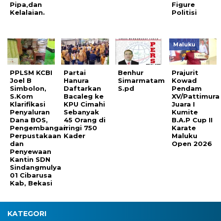
Pipa,dan
Figure
Kelalaian.
Politisi
Maluku
PPLSM KCBI
Partai
Benhur
Prajurit
Joel B
Hanura
Simarmatam
Kowad
Simbolon,
Daftarkan
S.pd
Pendam
S.Kom
Bacaleg ke
XV/Pattimura
Klarifikasi
KPU Cimahi
Juara I
Penyaluran
Sebanyak
Kumite
Dana BOS,
45 Orang di
B.A.P Cup II
Pengembangan
iringi 750
Karate
Perpustakaan
Kader
Maluku
dan
Open 2026
Penyewaan
Kantin SDN
Sindangmulya
01 Cibarusa
Kab, Bekasi
KATEGORI