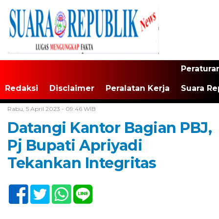
Peratura
Redaksi
Disclaimer
Peralatan Kerja
Suara Re
Home /
Tak Berkategori
Rabu, 5 April 2023 - 09:46 WIB
Datangi Kantor Bagian PBJ,
Pj Bupati Apriyadi
Tekankan Integritas