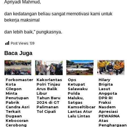
Apriyadi Mahmud,
dan kedatangan beliau sangat memotivasi kami untuk
bekerja maksimal
dan lebih baik,” pungkasnya.
Post Views:
139
Baca Juga
Forkomaster
Kakorlantas
Ops
Hilary
Kota
Polri Tinjau
Ketupat
Brigita
Cilegon
Arus Balik
Salawaku
Lasut
Minta
Libur
Polda
Anggota
Penutupan
Tahun Baru
Maluku,
DPR RI
Pabrik
2024 di GT
Satgas
Fraksi
Candra Asri
Palimanan
Kamseltibcar
Nasdem
Terkait
Tol Cipali
Lantas Atur
Apresiasi
Dugaan
Lalu Lintas
PEWARNA
Kebocoran
Atas
Cerobong
Penghargaan