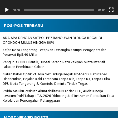
00:00
01:03
POS-POS TERBARU
ADA APA DENGAN SATPOL PP? BANGUNAN DI DUGA ILEGAL DI
CIPONDOH MULUS HINGGA 80℅
Kejari Kota Tangerang Tetapkan Tersangka Korupsi Pengoperasian
Pesawat Rp5,49 Miliar
Pengurus KONI Dilantik, Bupati Serang Ratu Zakiyah Minta Intensif
Lakukan Pembinaan Cabor.
Galian Kabel Optik Pt. Asia Net Diduga Ilegal! Trotoar Di Batuceper
Dihancurkan, Pejalan Kaki Terancam Tanpa Izin, Tanpa K3, Tanpa Etika.
DPU Kota Tangerang & Kominfo Diminta Tindak Tegas
Polda Maluku Perkuat Akuntabilitas PNBP dan BLU, Audit Kinerja
Itwasum Polri Tahap II T.A. 2026 Didorong Jadi Instrumen Perbaikan Tata
Kelola dan Pencegahan Pelanggaran
MOST VIEWED POSTS