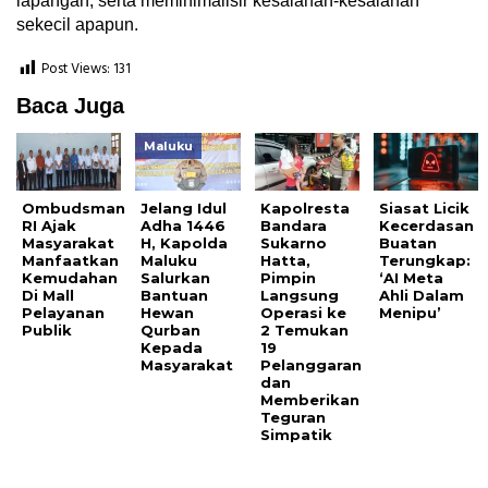
lapangan, serta meminimalisir kesalahan-kesalahan
sekecil apapun.
Post Views:
131
Baca Juga
Maluku
Ombudsman
Jelang Idul
Kapolresta
Siasat Licik
RI Ajak
Adha 1446
Bandara
Kecerdasan
Masyarakat
H, Kapolda
Sukarno
Buatan
Manfaatkan
Maluku
Hatta,
Terungkap:
Kemudahan
Salurkan
Pimpin
‘AI Meta
Di Mall
Bantuan
Langsung
Ahli Dalam
Pelayanan
Hewan
Operasi ke
Menipu’
Publik
Qurban
2 Temukan
Kepada
19
Masyarakat
Pelanggaran
dan
Memberikan
Teguran
Simpatik