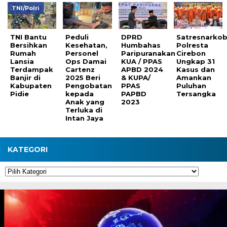
TNI/Polri
TNI Bantu
Peduli
DPRD
Satresnarko
Bersihkan
Kesehatan,
Humbahas
Polresta
Rumah
Personel
Paripuranakan
Cirebon
Lansia
Ops Damai
KUA / PPAS
Ungkap 31
Terdampak
Cartenz
APBD 2024
Kasus dan
Banjir di
2025 Beri
& KUPA/
Amankan
Kabupaten
Pengobatan
PPAS
Puluhan
Pidie
kepada
PAPBD
Tersangka
Anak yang
2023
Terluka di
Intan Jaya
KATEGORI
Kategori
Pemutar
Video