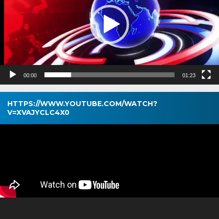
00:00
01:23
HTTPS://WWW.YOUTUBE.COM/WATCH?
V=XVAJYCLC4X0
Pemutar
Video