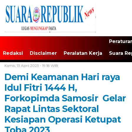
Peratura
Redaksi
Disclaimer
Peralatan Kerja
Suara Re
Home /
Tak Berkategori
Kamis, 13 April 2023 - 19:18 WIB
Demi Keamanan Hari raya
Idul Fitri 1444 H,
Forkopimda Samosir Gelar
Rapat Lintas Sektoral
Kesiapan Operasi Ketupat
Toba 2023