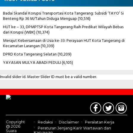
Badai Skandal Korupsi Transportasi Kota Tangerang: Subsidi ‘TAYO’ Si
Benteng Rp 36 M/Tahun Diduga Menguap
(10,516)
HUT ke – 33, DPMPTSP Kota Tangerang Raih Predikat Wilayah Bebas
dari Korupsi (WBK)
(10,374)
Merajut Kebersamaan di Usia ke-33: Perayaan HUT Kota Tangerang di
Kecamatan Larangan
(10,339)
DPRD Kota Tangerang Selatan
(10,209)
YAYASAN MULYA ABADI PEDULI
(6,105)
Invalid slider id. Master Slider ID must be a valid number.
Contact
Us
Copyright
Redaksi
Disclaimer
Peralatan Kerja
@ 2026
Peraturan Jenjang Karir Wartawan dan
Suara
Karyawan