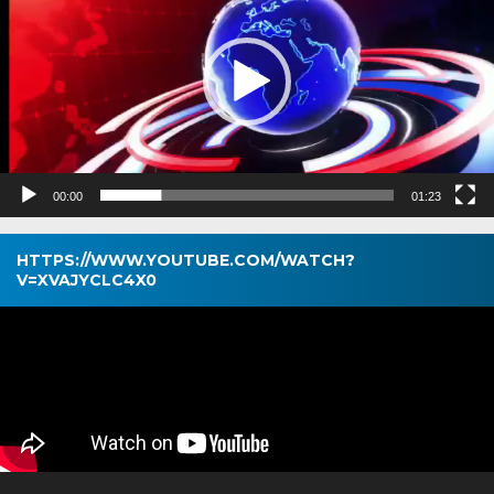
00:00
01:23
HTTPS://WWW.YOUTUBE.COM/WATCH?
V=XVAJYCLC4X0
Pemutar
Video