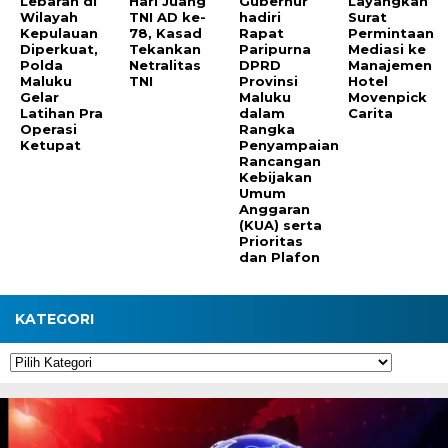
Lebaran di
Hari Juang
Gubernur
Layangkan
Wilayah
TNI AD ke-
hadiri
Surat
Kepulauan
78, Kasad
Rapat
Permintaan
Diperkuat,
Tekankan
Paripurna
Mediasi ke
Polda
Netralitas
DPRD
Manajemen
Maluku
TNI
Provinsi
Hotel
Gelar
Maluku
Movenpick
Latihan Pra
dalam
Carita
Operasi
Rangka
Ketupat
Penyampaian
Rancangan
Kebijakan
Umum
Anggaran
(KUA) serta
Prioritas
dan Plafon
KATEGORI
Kategori
Pemutar
Video