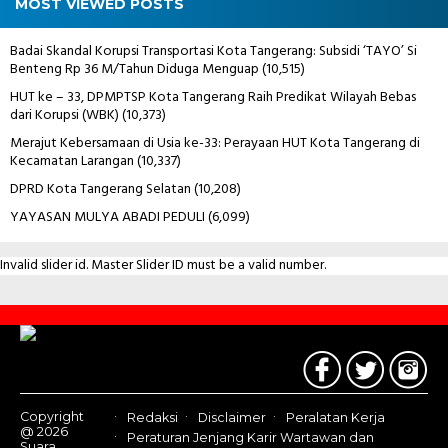
MOST VIEWED POSTS
Badai Skandal Korupsi Transportasi Kota Tangerang: Subsidi ‘TAYO’ Si
Benteng Rp 36 M/Tahun Diduga Menguap
(10,515)
HUT ke – 33, DPMPTSP Kota Tangerang Raih Predikat Wilayah Bebas
dari Korupsi (WBK)
(10,373)
Merajut Kebersamaan di Usia ke-33: Perayaan HUT Kota Tangerang di
Kecamatan Larangan
(10,337)
DPRD Kota Tangerang Selatan
(10,208)
YAYASAN MULYA ABADI PEDULI
(6,099)
Invalid slider id. Master Slider ID must be a valid number.
Contact
Us
Copyright
Redaksi
Disclaimer
Peralatan Kerja
@ 2026
Peraturan Jenjang Karir Wartawan dan
Suara