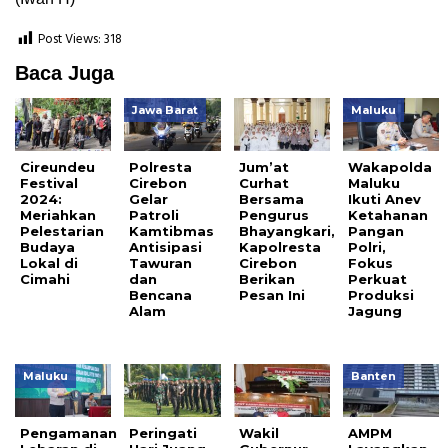
Post Views:
318
Baca Juga
Jawa Barat
Maluku
Cireundeu
Polresta
Jum’at
Wakapolda
Festival
Cirebon
Curhat
Maluku
2024:
Gelar
Bersama
Ikuti Anev
Meriahkan
Patroli
Pengurus
Ketahanan
Pelestarian
Kamtibmas
Bhayangkari,
Pangan
Budaya
Antisipasi
Kapolresta
Polri,
Lokal di
Tawuran
Cirebon
Fokus
Cimahi
dan
Berikan
Perkuat
Bencana
Pesan Ini
Produksi
Alam
Jagung
Maluku
Banten
Pengamanan
Peringati
Wakil
AMPM