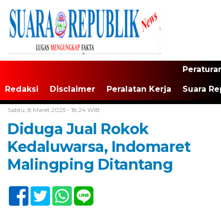
Peratura
Redaksi
Disclaimer
Peralatan Kerja
Suara Re
Home /
Tak Berkategori
Sabtu, 8 Maret 2025 - 18:24 WIB
Diduga Jual Rokok
Kedaluwarsa, Indomaret
Malingping Ditantang