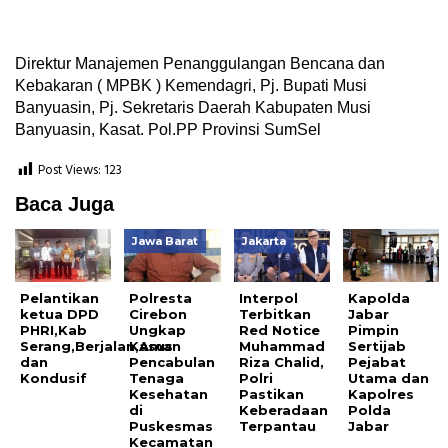
Direktur Manajemen Penanggulangan Bencana dan
Kebakaran ( MPBK ) Kemendagri, Pj. Bupati Musi
Banyuasin, Pj. Sekretaris Daerah Kabupaten Musi
Banyuasin, Kasat. Pol.PP Provinsi SumSel
Post Views:
123
Baca Juga
Jawa Barat
Jakarta
Pelantikan
Polresta
Interpol
Kapolda
ketua DPD
Cirebon
Terbitkan
Jabar
PHRI,Kab
Ungkap
Red Notice
Pimpin
Serang,Berjalan,Aman
Kasus
Muhammad
Sertijab
dan
Pencabulan
Riza Chalid,
Pejabat
Kondusif
Tenaga
Polri
Utama dan
Kesehatan
Pastikan
Kapolres
di
Keberadaan
Polda
Puskesmas
Terpantau
Jabar
Kecamatan