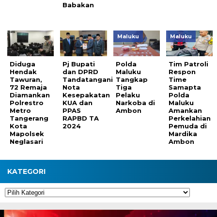
Babakan
Maluku
Maluku
Diduga
Pj Bupati
Polda
Tim Patroli
Hendak
dan DPRD
Maluku
Respon
Tawuran,
Tandatangani
Tangkap
Time
72 Remaja
Nota
Tiga
Samapta
Diamankan
Kesepakatan
Pelaku
Polda
Polrestro
KUA dan
Narkoba di
Maluku
Metro
PPAS
Ambon
Amankan
Tangerang
RAPBD TA
Perkelahian
Kota
2024
Pemuda di
Mapolsek
Mardika
Neglasari
Ambon
KATEGORI
Kategori
Pemutar