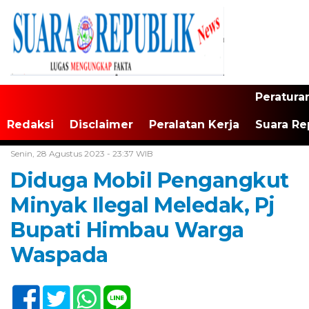
Peratura
Redaksi
Disclaimer
Peralatan Kerja
Suara Re
Home /
Tak Berkategori
Senin, 28 Agustus 2023 - 23:37 WIB
Diduga Mobil Pengangkut
Minyak Ilegal Meledak, Pj
Bupati Himbau Warga
Waspada