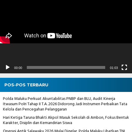
Pemutar
Video
00:00
01:03
POS-POS TERBARU
Polda Maluku Perkuat Akuntabilitas PNBP dan BLU, Audit Kinerja
Itwasum Polri Tahap II T.A. 2026 Didorong Jadi Instrumen Perbaikan Tata
Kelola dan Pencegahan Pelanggaran
Hari Ketiga Taruna Bhakti Akpol Masuk Sekolah di Ambon, Fokus Bentuk
Karakter, Disiplin dan Kemandirian Siswa
Operasi Antik Salawaku 2026 Mulai Digelar, Polda Maluku Libatkan TNI,