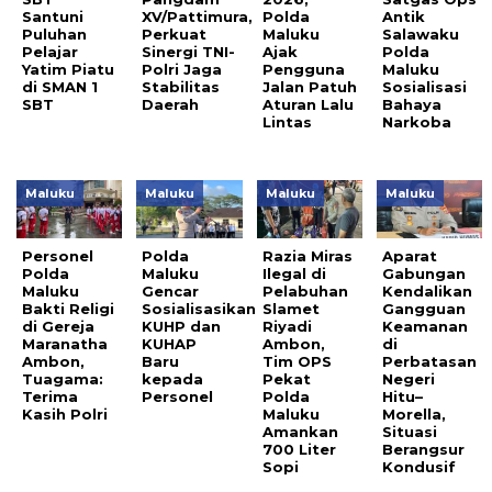
Santuni
XV/Pattimura,
Polda
Antik
Puluhan
Perkuat
Maluku
Salawaku
Pelajar
Sinergi TNI-
Ajak
Polda
Yatim Piatu
Polri Jaga
Pengguna
Maluku
di SMAN 1
Stabilitas
Jalan Patuh
Sosialisasi
SBT
Daerah
Aturan Lalu
Bahaya
Lintas
Narkoba
Maluku
Maluku
Maluku
Maluku
Personel
Polda
Razia Miras
Aparat
Polda
Maluku
Ilegal di
Gabungan
Maluku
Gencar
Pelabuhan
Kendalikan
Bakti Religi
Sosialisasikan
Slamet
Gangguan
di Gereja
KUHP dan
Riyadi
Keamanan
Maranatha
KUHAP
Ambon,
di
Ambon,
Baru
Tim OPS
Perbatasan
Tuagama:
kepada
Pekat
Negeri
Terima
Personel
Polda
Hitu–
Kasih Polri
Maluku
Morella,
Amankan
Situasi
700 Liter
Berangsur
Sopi
Kondusif