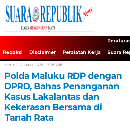
Peratura
Redaksi
Disclaimer
Peralatan Kerja
Suara Re
Home /
Maluku
Kamis, 2 Oktober 2025 - 16:28 WIB
Polda Maluku RDP dengan
DPRD, Bahas Penanganan
Kasus Lakalantas dan
Kekerasan Bersama di
Tanah Rata