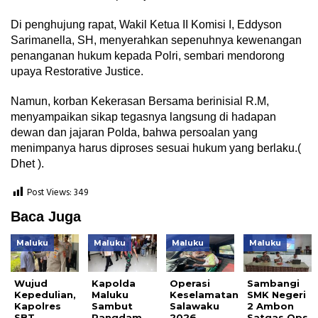
Di penghujung rapat, Wakil Ketua II Komisi I, Eddyson
Sarimanella, SH, menyerahkan sepenuhnya kewenangan
penanganan hukum kepada Polri, sembari mendorong
upaya Restorative Justice.
Namun, korban Kekerasan Bersama berinisial R.M,
menyampaikan sikap tegasnya langsung di hadapan
dewan dan jajaran Polda, bahwa persoalan yang
menimpanya harus diproses sesuai hukum yang berlaku.(
Dhet ).
Post Views:
349
Baca Juga
Maluku
Maluku
Maluku
Maluku
Wujud
Kapolda
Operasi
Sambangi
Kepedulian,
Maluku
Keselamatan
SMK Negeri
Kapolres
Sambut
Salawaku
2 Ambon
SBT
Pangdam
2026,
Satgas Ops