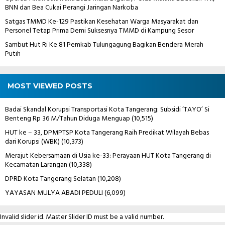
BNN dan Bea Cukai Perangi Jaringan Narkoba
Satgas TMMD Ke-129 Pastikan Kesehatan Warga Masyarakat dan
Personel Tetap Prima Demi Suksesnya TMMD di Kampung Sesor
Sambut Hut Ri Ke 81 Pemkab Tulungagung Bagikan Bendera Merah
Putih
MOST VIEWED POSTS
Badai Skandal Korupsi Transportasi Kota Tangerang: Subsidi ‘TAYO’ Si
Benteng Rp 36 M/Tahun Diduga Menguap
(10,515)
HUT ke – 33, DPMPTSP Kota Tangerang Raih Predikat Wilayah Bebas
dari Korupsi (WBK)
(10,373)
Merajut Kebersamaan di Usia ke-33: Perayaan HUT Kota Tangerang di
Kecamatan Larangan
(10,338)
DPRD Kota Tangerang Selatan
(10,208)
YAYASAN MULYA ABADI PEDULI
(6,099)
Invalid slider id. Master Slider ID must be a valid number.