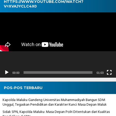
HTTPS://WWW.YOUTUBE.COM/WATCH?
V=XVAJYCLC4X0
Pemutar
Video
00:00
01:03
POS-POS TERBARU
Kapolda Maluku Gandeng Universitas Muhammadiyah Bangun SDM
Unggul, Tegaskan Pendidikan dan Karakter Kunci Masa Depan Maluk
Sidak SPN, Kapolda Maluku: Masa Depan Polri Ditentukan dari Kualitas