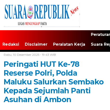
Peratura
Redaksi
Disclaimer
Peralatan Kerja
Suara Re
Home /
Maluku
Rabu, 10 Desember 2025 - 19:43 WIB
Peringati HUT Ke-78
Reserse Polri, Polda
Maluku Salurkan Sembako
Kepada Sejumlah Panti
Asuhan di Ambon