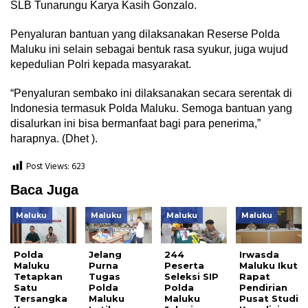
SLB Tunarungu Karya Kasih Gonzalo.
Penyaluran bantuan yang dilaksanakan Reserse Polda
Maluku ini selain sebagai bentuk rasa syukur, juga wujud
kepedulian Polri kepada masyarakat.
“Penyaluran sembako ini dilaksanakan secara serentak di
Indonesia termasuk Polda Maluku. Semoga bantuan yang
disalurkan ini bisa bermanfaat bagi para penerima,”
harapnya. (Dhet ).
Post Views:
623
Baca Juga
Maluku
Maluku
Maluku
Maluku
Polda
Jelang
244
Irwasda
Maluku
Purna
Peserta
Maluku Ikut
Tetapkan
Tugas
Seleksi SIP
Rapat
Satu
Polda
Polda
Pendirian
Tersangka
Maluku
Maluku
Pusat Studi