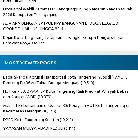
Pendidikan di SPN
Ucca Kopi Wakili Kecamatan Tanggunggunung Pameran Pangan Murah
2026 Kabupaten Tulungagung
ADA APA DENGAN SATPOL PP? BANGUNAN DI DUGA ILEGAL DI
CIPONDOH MULUS HINGGA 80℅
Kejari Kota Tangerang Tetapkan Tersangka Korupsi Pengoperasian
Pesawat Rp5,49 Miliar
MOST VIEWED POSTS
Badai Skandal Korupsi Transportasi Kota Tangerang: Subsidi ‘TAYO’ Si
Benteng Rp 36 M/Tahun Diduga Menguap
(10,518)
HUT ke – 33, DPMPTSP Kota Tangerang Raih Predikat Wilayah Bebas
dari Korupsi (WBK)
(10,379)
Merajut Kebersamaan di Usia ke-33: Perayaan HUT Kota Tangerang di
Kecamatan Larangan
(10,342)
DPRD Kota Tangerang Selatan
(10,213)
YAYASAN MULYA ABADI PEDULI
(6,114)