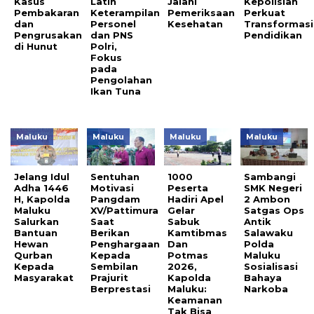
Kasus
Latih
Jalani
Kepolisian
Pembakaran
Keterampilan
Pemeriksaan
Perkuat
dan
Personel
Kesehatan
Transformasi
Pengrusakan
dan PNS
Pendidikan
di Hunut
Polri,
Fokus
pada
Pengolahan
Ikan Tuna
Maluku
Maluku
Maluku
Maluku
Jelang Idul
Sentuhan
1000
Sambangi
Adha 1446
Motivasi
Peserta
SMK Negeri
H, Kapolda
Pangdam
Hadiri Apel
2 Ambon
Maluku
XV/Pattimura
Gelar
Satgas Ops
Salurkan
Saat
Sabuk
Antik
Bantuan
Berikan
Kamtibmas
Salawaku
Hewan
Penghargaan
Dan
Polda
Qurban
Kepada
Potmas
Maluku
Kepada
Sembilan
2026,
Sosialisasi
Masyarakat
Prajurit
Kapolda
Bahaya
Berprestasi
Maluku:
Narkoba
Keamanan
Tak Bisa