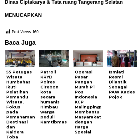
Dinas Ciptakarya & Tata ruang Tangerang Selatan
MENUCAPKAN
Post Views:
160
Baca Juga
55 Petugas
Patroli
Operasi
Ismiati
Wisata
KRYD
Pasar
Resmi
Humbahas
Polres
Pangan
Dilantik
Ikuti
Cirebon
Murah PT
Sebagai
Pelatihan
kota
Pos
PAW Kades
Pemandu
secara
Indonesia
Pojok
Wisata,
humanis
KCP
Fokus
Himbau
Malingping:
pada
warga
Membantu
Pemahaman
peduli
Masyarakat
Destinasi
Kamtibmas
dengan
dan
Harga
Kaldera
Spesial
Toba