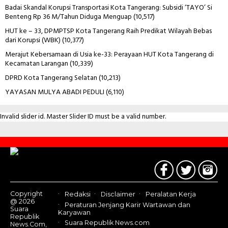
Badai Skandal Korupsi Transportasi Kota Tangerang: Subsidi ‘TAYO’ Si
Benteng Rp 36 M/Tahun Diduga Menguap
(10,517)
HUT ke – 33, DPMPTSP Kota Tangerang Raih Predikat Wilayah Bebas
dari Korupsi (WBK)
(10,377)
Merajut Kebersamaan di Usia ke-33: Perayaan HUT Kota Tangerang di
Kecamatan Larangan
(10,339)
DPRD Kota Tangerang Selatan
(10,213)
YAYASAN MULYA ABADI PEDULI
(6,110)
Invalid slider id. Master Slider ID must be a valid number.
Contact
Us
Copyright
Redaksi
Disclaimer
Peralatan Kerja
@ 2026
Peraturan Jenjang Karir Wartawan dan
Suara
Karyawan
Republik
Suara Republik News.com
News.Com,