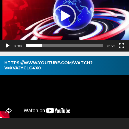
00:00
01:23
HTTPS://WWW.YOUTUBE.COM/WATCH?
V=XVAJYCLC4X0
Pemutar
Video