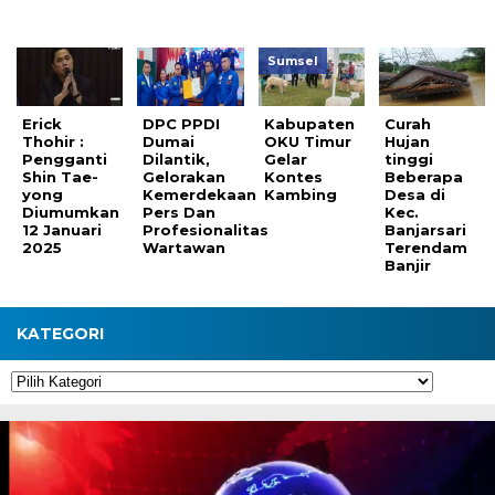
Sumsel
Erick
DPC PPDI
Kabupaten
Curah
Thohir :
Dumai
OKU Timur
Hujan
Pengganti
Dilantik,
Gelar
tinggi
Shin Tae-
Gelorakan
Kontes
Beberapa
yong
Kemerdekaan
Kambing
Desa di
Diumumkan
Pers Dan
Kec.
12 Januari
Profesionalitas
Banjarsari
2025
Wartawan
Terendam
Banjir
KATEGORI
Kategori
Pemutar
Video