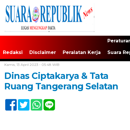
Peratura
Redaksi
Disclaimer
Peralatan Kerja
Suara Re
Home /
Tak Berkategori
Kamis, 13 April 2023 - 05:48 WIB
Dinas Ciptakarya & Tata
Ruang Tangerang Selatan