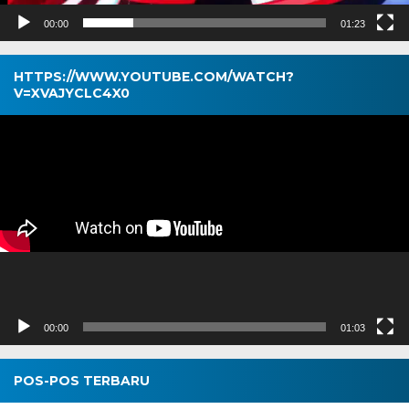
00:00
01:23
HTTPS://WWW.YOUTUBE.COM/WATCH?
V=XVAJYCLC4X0
Pemutar
Video
00:00
01:03
POS-POS TERBARU