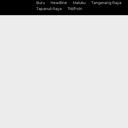
Buru
Headline
Maluku
Tangerang Raya
Tapanuli Raya
TNI/Polri