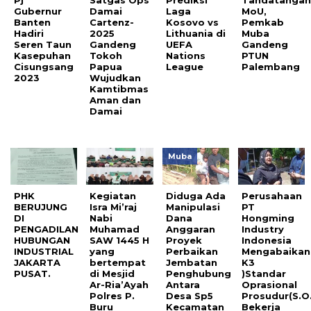
Pj
Satgas Ops
Prediksi
Tandatangan
Gubernur
Damai
Laga
MoU,
Banten
Cartenz-
Kosovo vs
Pemkab
Hadiri
2025
Lithuania di
Muba
Seren Taun
Gandeng
UEFA
Gandeng
Kasepuhan
Tokoh
Nations
PTUN
Cisungsang
Papua
League
Palembang
2023
Wujudkan
Kamtibmas
Aman dan
Damai
Muba
PHK
Kegiatan
Diduga Ada
Perusahaan
BERUJUNG
Isra Mi’raj
Manipulasi
PT
DI
Nabi
Dana
Hongming
PENGADILAN
Muhamad
Anggaran
Industry
HUBUNGAN
SAW 1445 H
Proyek
Indonesia
INDUSTRIAL
yang
Perbaikan
Mengabaikan
JAKARTA
bertempat
Jembatan
K3
PUSAT.
di Mesjid
Penghubung
)Standar
Ar-Ria’Ayah
Antara
Oprasional
Polres P.
Desa Sp5
Prosudur(S.O
Buru
Kecamatan
Bekerja