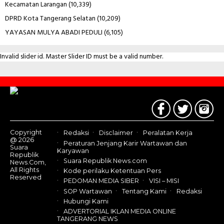
Kecamatan Larangan
(10,339)
DPRD Kota Tangerang Selatan
(10,209)
YAYASAN MULYA ABADI PEDULI
(6,105)
Invalid slider id. Master Slider ID must be a valid number.
Contact
Us
Copyright
Redaksi
Disclaimer
Peralatan Kerja
@ 2026
Peraturan Jenjang Karir Wartawan dan
Suara
Karyawan
Republik
Suara Republik News.com
News.Com,
All Rights
Kode perilaku Ketentuan Pers
Reserved
PEDOMAN MEDIA SIBER
VISI – MISI
SOP Wartawan
Tentang Kami
Redaksi
Hubungi Kami
ADVERTORIAL IKLAN MEDIA ONLINE
TANGERANG NEWS