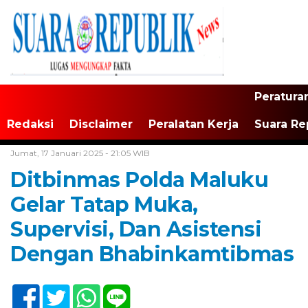
Peratura
Redaksi
Disclaimer
Peralatan Kerja
Suara Re
Home /
Tak Berkategori
Jumat, 17 Januari 2025 - 21:05 WIB
Ditbinmas Polda Maluku
Gelar Tatap Muka,
Supervisi, Dan Asistensi
Dengan Bhabinkamtibmas