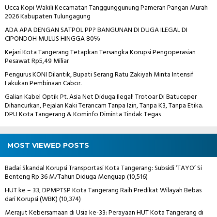
Ucca Kopi Wakili Kecamatan Tanggunggunung Pameran Pangan Murah
2026 Kabupaten Tulungagung
ADA APA DENGAN SATPOL PP? BANGUNAN DI DUGA ILEGAL DI
CIPONDOH MULUS HINGGA 80℅
Kejari Kota Tangerang Tetapkan Tersangka Korupsi Pengoperasian
Pesawat Rp5,49 Miliar
Pengurus KONI Dilantik, Bupati Serang Ratu Zakiyah Minta Intensif
Lakukan Pembinaan Cabor.
Galian Kabel Optik Pt. Asia Net Diduga Ilegal! Trotoar Di Batuceper
Dihancurkan, Pejalan Kaki Terancam Tanpa Izin, Tanpa K3, Tanpa Etika.
DPU Kota Tangerang & Kominfo Diminta Tindak Tegas
MOST VIEWED POSTS
Badai Skandal Korupsi Transportasi Kota Tangerang: Subsidi ‘TAYO’ Si
Benteng Rp 36 M/Tahun Diduga Menguap
(10,516)
HUT ke – 33, DPMPTSP Kota Tangerang Raih Predikat Wilayah Bebas
dari Korupsi (WBK)
(10,374)
Merajut Kebersamaan di Usia ke-33: Perayaan HUT Kota Tangerang di