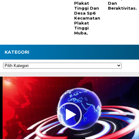
Plakat
Dan
Tinggi Dan
Beraktivitas.
Desa Sp6
Kecamatan
Plakat
Tinggi
Muba,
KATEGORI
Kategori
Pemutar
Video