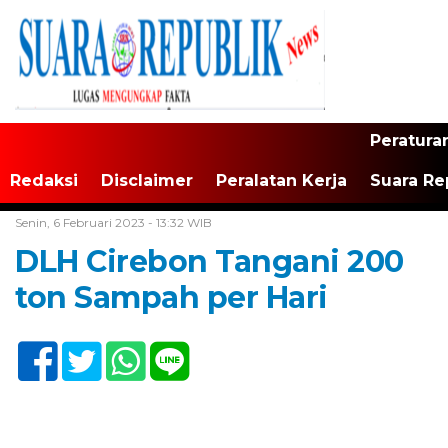
Peratura
Redaksi
Disclaimer
Peralatan Kerja
Suara Re
Home /
Tak Berkategori
Senin, 6 Februari 2023 - 13:32 WIB
DLH Cirebon Tangani 200
ton Sampah per Hari