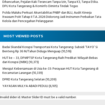
Dihancurkan, Pejalan Kaki Terancam Tanpa Izin, Tanpa K3, Tanpa Etika.
DPU Kota Tangerang & Kominfo Diminta Tindak Tegas
Polda Maluku Perkuat Akuntabilitas PNBP dan BLU, Audit Kinerja
Itwasum Polri Tahap II T.A. 2026 Didorong Jadi Instrumen Perbaikan Tata
Kelola dan Pencegahan Pelanggaran
MOST VIEWED POSTS
Badai Skandal Korupsi Transportasi Kota Tangerang: Subsidi ‘TAYO’ Si
Benteng Rp 36 M/Tahun Diduga Menguap
(10,516)
HUT ke – 33, DPMPTSP Kota Tangerang Raih Predikat Wilayah Bebas
dari Korupsi (WBK)
(10,373)
Merajut Kebersamaan di Usia ke-33: Perayaan HUT Kota Tangerang di
Kecamatan Larangan
(10,339)
DPRD Kota Tangerang Selatan
(10,209)
YAYASAN MULYA ABADI PEDULI
(6,105)
Invalid slider id. Master Slider ID must be a valid number.