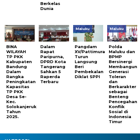
Berkelas
Dunia
Maluku
Maluku
BINA
Dalam
Pangdam
Polda
WILAYAH
Rapat
XV/Pattimura
Maluku dan
TP PKK
Paripurna,
Turun
BPMP
Kabupaten
DPRD Kota
Langsung
Bersinergi
Bandung
Tangerang
Beri
Membangun
Dalam
Sahkan 5
Pembekalan
Generasi
Rangka
Raperda
Diklat SPPI
Toleran
Peningkatan
Terbaru
dan
Kapasitas
Berkarakter
TP PKK
sebagai
Desa Se-
Benteng
Kec.
Pencegahan
Solokanjeruk
Konflik
Tahun
Sosial di
2025.
Indonesia
Timur