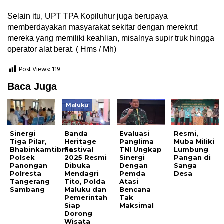
Selain itu, UPT TPA Kopiluhur juga berupaya
memberdayakan masyarakat sekitar dengan merekrut
mereka yang memiliki keahlian, misalnya supir truk hingga
operator alat berat. ( Hms / Mh)
Post Views:
119
Baca Juga
Maluku
Sinergi
Banda
Evaluasi
Resmi,
Tiga Pilar,
Heritage
Panglima
Muba Miliki
Bhabinkamtibmas
Festival
TNI Ungkap
Lumbung
Polsek
2025 Resmi
Sinergi
Pangan di
Panongan
Dibuka
Dengan
Sanga
Polresta
Mendagri
Pemda
Desa
Tangerang
Tito, Polda
Atasi
Sambang
Maluku dan
Bencana
Pemerintah
Tak
Siap
Maksimal
Dorong
Wisata