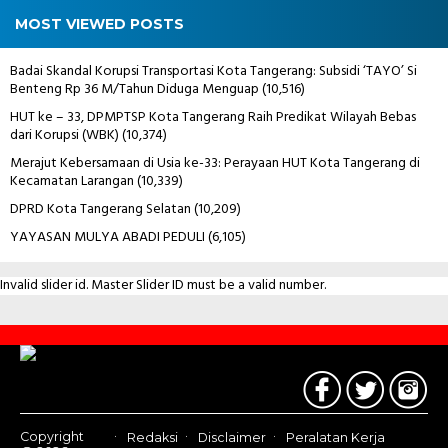
MOST VIEWED POSTS
Badai Skandal Korupsi Transportasi Kota Tangerang: Subsidi ‘TAYO’ Si
Benteng Rp 36 M/Tahun Diduga Menguap
(10,516)
HUT ke – 33, DPMPTSP Kota Tangerang Raih Predikat Wilayah Bebas
dari Korupsi (WBK)
(10,374)
Merajut Kebersamaan di Usia ke-33: Perayaan HUT Kota Tangerang di
Kecamatan Larangan
(10,339)
DPRD Kota Tangerang Selatan
(10,209)
YAYASAN MULYA ABADI PEDULI
(6,105)
Invalid slider id. Master Slider ID must be a valid number.
Contact
Us
Copyright
Redaksi
Disclaimer
Peralatan Kerja