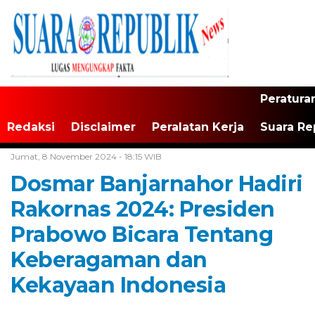
Peratura
Redaksi
Disclaimer
Peralatan Kerja
Suara Re
Home /
Tak Berkategori
Jumat, 8 November 2024 - 18:15 WIB
Dosmar Banjarnahor Hadiri
Rakornas 2024: Presiden
Prabowo Bicara Tentang
Keberagaman dan
Kekayaan Indonesia