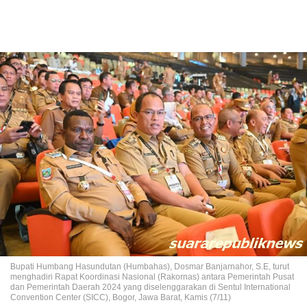
Bupati Humbang Hasundutan (Humbahas), Dosmar Banjarnahor, S.E, turut
menghadiri Rapat Koordinasi Nasional (Rakornas) antara Pemerintah Pusat
dan Pemerintah Daerah 2024 yang diselenggarakan di Sentul International
Convention Center (SICC), Bogor, Jawa Barat, Kamis (7/11)