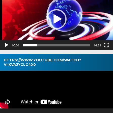
00:00
01:23
HTTPS://WWW.YOUTUBE.COM/WATCH?
V=XVAJYCLC4X0
Pemutar
Video