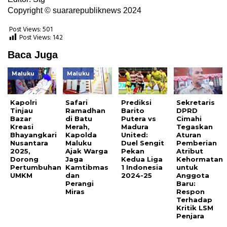
Copyright © suararepubliknews 2024
Post Views:
501
Post Views:
142
Baca Juga
Maluku
Maluku
Kapolri
Safari
Prediksi
Sekretaris
Tinjau
Ramadhan
Barito
DPRD
Bazar
di Batu
Putera vs
Cimahi
Kreasi
Merah,
Madura
Tegaskan
Bhayangkari
Kapolda
United:
Aturan
Nusantara
Maluku
Duel Sengit
Pemberian
2025,
Ajak Warga
Pekan
Atribut
Dorong
Jaga
Kedua Liga
Kehormatan
Pertumbuhan
Kamtibmas
1 Indonesia
untuk
UMKM
dan
2024-25
Anggota
Perangi
Baru:
Miras
Respon
Terhadap
Kritik LSM
Penjara