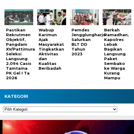
Pastikan
Wabup
Pemdes
Berkah
Rekrutmen
Karimun
Jengglungharjo
Ramadhan,
Objektif,
Ajak
Salurkan
Kapolres
Pangdam
Masyarakat
BLT DD
Lebak
XV/Pattimura
Tingkatkan
Tahun
Bagikan
Seleksi
Aktivitas
2023
Langsung
Langsung
dan
Paket
2.094 Casis
Kualitas
Sembako
Tamtama
Beribadah
ke Warga
PK Gel I Ta
Kurang
2026
Mampu
KATEGORI
Kategori
Pemutar
Video