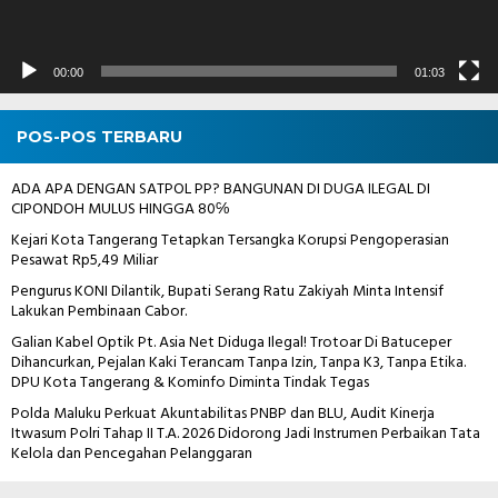
00:00
01:03
POS-POS TERBARU
ADA APA DENGAN SATPOL PP? BANGUNAN DI DUGA ILEGAL DI
CIPONDOH MULUS HINGGA 80℅
Kejari Kota Tangerang Tetapkan Tersangka Korupsi Pengoperasian
Pesawat Rp5,49 Miliar
Pengurus KONI Dilantik, Bupati Serang Ratu Zakiyah Minta Intensif
Lakukan Pembinaan Cabor.
Galian Kabel Optik Pt. Asia Net Diduga Ilegal! Trotoar Di Batuceper
Dihancurkan, Pejalan Kaki Terancam Tanpa Izin, Tanpa K3, Tanpa Etika.
DPU Kota Tangerang & Kominfo Diminta Tindak Tegas
Polda Maluku Perkuat Akuntabilitas PNBP dan BLU, Audit Kinerja
Itwasum Polri Tahap II T.A. 2026 Didorong Jadi Instrumen Perbaikan Tata
Kelola dan Pencegahan Pelanggaran