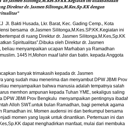
dr.Jasmen Silitonga,M.Kes.SP.KK.Kegiatan ini dilaksanakan
ang Direktur dr. Jasmen Silitonga,M.Kes,Sp.KK dengan
tualitas”
l. Bakti Husada, Lkr. Barat, Kec. Gading Cemp., Kota
nsi bersama dr.Jasmen Silitonga,M.Kes.SP.KK.Kegiatan ini
bertempat di ruang Direktur dr. Jasmen Silitonga,M.Kes,Sp.KK
kan Spiritualitas”.Dibuka oleh Direktur dr. Jasmen
a, beliau menyampaikan ucapan Marhaban ya Ramadhan
uslim. 1445 H,Mohon maaf lahir dan batin. kepada Anggota
apkan banyak trimakasih kepada dr. Jasmen
nnya yang sudah mau menerima dan menyambut DPW JBMI Prov
eliau menyampaikan bahwa manusia adalah tempatnya salah
a harus memhon ampunan kepada Tuhan YME, sekaligus saling
ua DPW JBMI Prov Bengkulu menyampaikan pentingnya ibada
intah Alloh SWT.untuk bulan Ramadhan, bagi pemeluk agama
lan Ramadhan ini. Momen audensi ini dan berkumpul bersama
njadi momen yang layak untuk dinantikan. Pertemuan ini dan
.Kes,Sp.KK dapat menghadirkan manfaat, mulai dari membuka