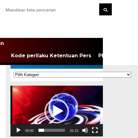
an
Kode perilaku Ketentuan Pers
PEDOMAN MEDI
KATEGORI
Kategori
Pemutar
Video
00:00
01:23