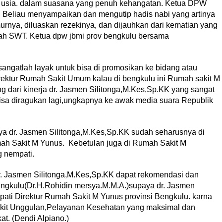
 usia. dalam suasana yang penuh kehangatan. Ketua DPW
 Beliau menyampaikan dan mengutip hadis nabi yang artinya
nya, diluaskan rezekinya, dan dijauhkan dari kematian yang
ah SWT. Ketua dpw jbmi prov bengkulu bersama
ngatlah layak untuk bisa di promosikan ke bidang atau
irektur Rumah Sakit Umum kalau di bengkulu ini Rumah sakit M
 dari kinerja dr. Jasmen Silitonga,M.Kes,Sp.KK yang sangat
 bisa diragukan lagi,ungkapnya ke awak media suara Republik
a dr. Jasmen Silitonga,M.Kes,Sp.KK sudah seharusnya di
ah Sakit M Yunus. Kebetulan juga di Rumah Sakit M
g nempati.
r. Jasmen Silitonga,M.Kes,Sp.KK dapat rekomendasi dan
ngkulu(Dr.H.Rohidin mersya.M.M.A.)supaya dr. Jasmen
ati Direktur Rumah Sakit M Yunus provinsi Bengkulu. karna
akit Unggulan,Pelayanan Kesehatan yang maksimal dan
t. (Dendi Alpiano.)