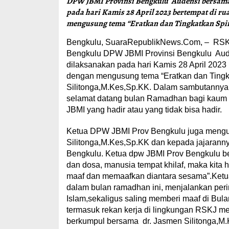
DPW JBMI Provinsi Bengkulu Audensi bersama 
pada hari Kamis 28 April 2023 bertempat di ru
mengusung tema “Eratkan dan Tingkatkan Spiri
Bengkulu, SuaraRepublikNews.Com, – RSKJ J
Bengkulu DPW JBMI Provinsi Bengkulu Aude
dilaksanakan pada hari Kamis 28 April 2023 
dengan mengusung tema “Eratkan dan Tingkat
Silitonga,M.Kes,Sp.KK. Dalam sambutanny
selamat datang bulan Ramadhan bagi kaum m
JBMI yang hadir atau yang tidak bisa hadir.
Ketua DPW JBMI Prov Bengkulu juga menguc
Silitonga,M.Kes,Sp.KK dan kepada jajara
Bengkulu. Ketua dpw JBMI Prov Bengkulu b
dan dosa, manusia tempat khilaf, maka kit
maaf dan memaafkan diantara sesama”.Ket
dalam bulan ramadhan ini, menjalankan per
Islam,sekaligus saling memberi maaf di Bu
termasuk rekan kerja di lingkungan RSKJ me
berkumpul bersama dr. Jasmen Silitonga,M