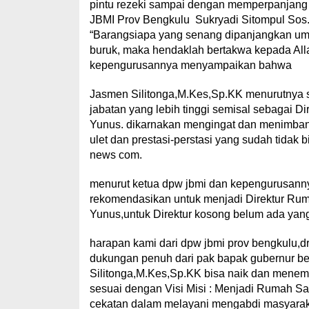
pintu rezeki sampai dengan memperpanjang
JBMI Prov Bengkulu Sukryadi Sitompul Sos.
“Barangsiapa yang senang dipanjangkan umur
buruk, maka hendaklah bertakwa kepada All
kepengurusannya menyampaikan bahwa
Jasmen Silitonga,M.Kes,Sp.KK menurutnya sa
jabatan yang lebih tinggi semisal sebagai D
Yunus. dikarnakan mengingat dan menimbang
ulet dan prestasi-perstasi yang sudah tidak
news com.
menurut ketua dpw jbmi dan kepengurusanny
rekomendasikan untuk menjadi Direktur Rum
Yunus,untuk Direktur kosong belum ada yan
harapan kami dari dpw jbmi prov bengkulu,d
dukungan penuh dari pak bapak gubernur be
Silitonga,M.Kes,Sp.KK bisa naik dan menemp
sesuai dengan Visi Misi : Menjadi Rumah S
cekatan dalam melayani mengabdi masyaraka