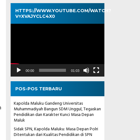
HTTPS://WWW.YOUTUBE.COM/WATCH?
V=XVAJYCLC4X0
Pemutar
Video
00:00
01:03
POS-POS TERBARU
Kapolda Maluku Gandeng Universitas
h
Muhammadiyah Bangun SDM Unggul, Tegaskan
Pendidikan dan Karakter Kunci Masa Depan
Maluk
Sidak SPN, Kapolda Maluku: Masa Depan Polri
Ditentukan dari Kualitas Pendidikan di SPN