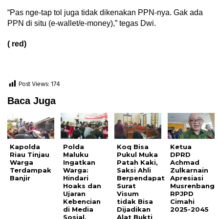
“Pas nge-tap tol juga tidak dikenakan PPN-nya. Gak ada
PPN di situ (e-wallet/e-money),” tegas Dwi.
( red)
Post Views:
174
Baca Juga
Kapolda
Polda
Koq Bisa
Ketua
Riau Tinjau
Maluku
Pukul Muka
DPRD
Warga
Ingatkan
Patah Kaki,
Achmad
Terdampak
Warga:
Saksi Ahli
Zulkarnain
Banjir
Hindari
Berpendapat
Apresiasi
Hoaks dan
Surat
Musrenbang
Ujaran
Visum
RPJPD
Kebencian
tidak Bisa
Cimahi
di Media
Dijadikan
2025-2045
Sosial,
Alat Bukti