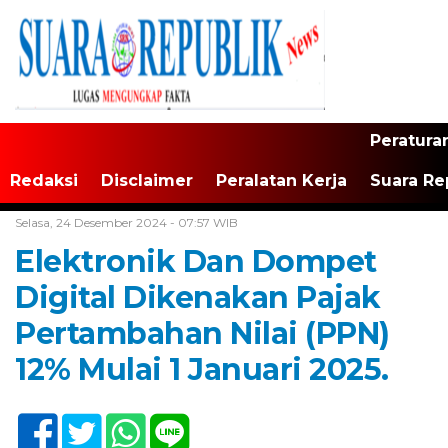
Peratura
Redaksi
Disclaimer
Peralatan Kerja
Suara Re
Home /
Tak Berkategori
Selasa, 24 Desember 2024 - 07:57 WIB
Elektronik Dan Dompet
Digital Dikenakan Pajak
Pertambahan Nilai (PPN)
12% Mulai 1 Januari 2025.