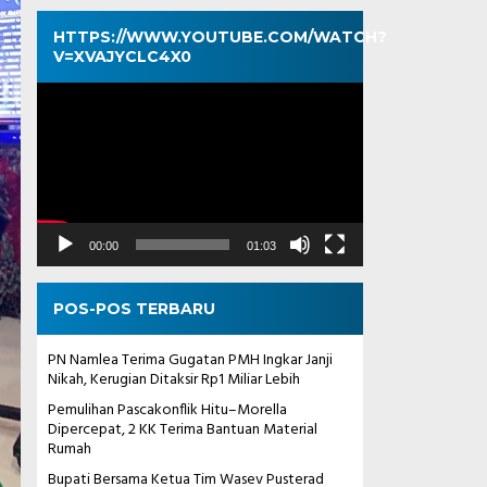
HTTPS://WWW.YOUTUBE.COM/WATCH?
V=XVAJYCLC4X0
Pemutar
Video
00:00
01:03
POS-POS TERBARU
PN Namlea Terima Gugatan PMH Ingkar Janji
Nikah, Kerugian Ditaksir Rp1 Miliar Lebih
Pemulihan Pascakonflik Hitu–Morella
Dipercepat, 2 KK Terima Bantuan Material
Rumah
Bupati Bersama Ketua Tim Wasev Pusterad