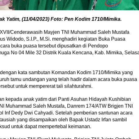
k Yatim, (11/04/2023) Foto: Pen Kodim 1710/Mimika.
 XVII/Cenderawasih Mayjen TNI Muhammad Saleh Mustafa
s Widodo, S.I.P., M.Si. menghadiri kegiatan Buka Puasa
cara buka puasa tersebut dipusatkan di Pendopo
ga No 04 Mile 32 Distrik Kuala Kencana, Kab. Mimika, Selas
a dengan kata sambutan Komandan Kodim 1710/Mimika yang
uruh tamu undangan yang telah hadir dalam acara buka puasa
rsebut untuk mempererat tali silahturahmi.
an kepada anak yatim dari Panti Asuhan Hidayah Kushibian
NI Muhammad Saleh Mustafa, Danrem 174/ATW Brigjen TNI
 Inf Dedy Dwi Cahyadi. Setelah pemberian santunan acara
ausiah yang disampaikan oleh Bapak Ustadz Irfan sambil
sud untuk dapat mempertebal keimanan.