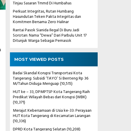
Tinjau Sasaran Tmmd Di Humbahas
Perkuat Integritas, Rutan Humbang
Hasundutan Teken Pakta Integritas dan
Komitmen Bersama Zero Halinar
Rantai Pasok Sianida Ilegal Di Buru Jadi
Sorotan: Nama “Dewa” Dari Parbulu Unit 17
Ditunjuk Warga Sebagai Pemasok
a
MOST VIEWED POSTS
Badai Skandal Korupsi Transportasi Kota
Tangerang: Subsidi ‘TAYO’ Si Benteng Rp 36
M/Tahun Diduga Menguap
(10,515)
HUT ke – 33, DPMPTSP Kota Tangerang Raih
Predikat Wilayah Bebas dari Korupsi (WBK)
(10,371)
Merajut Kebersamaan di Usia ke-33: Perayaan
HUT Kota Tangerang di Kecamatan Larangan
(10,336)
DPRD Kota Tangerang Selatan
(10,208)