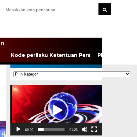
an
Kode perilaku Ketentuan Pers
PEDOMAN MEDI
KATEGORI
Kategori
Pemutar
Video
00:00
01:23