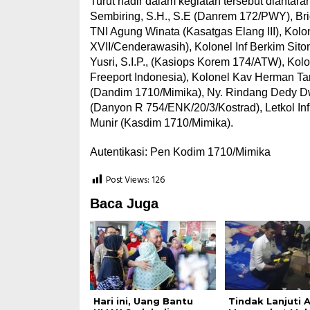
Turut hadir dalam kegiatan tersebut diantar
Sembiring, S.H., S.E (Danrem 172/PWY), Bri
TNI Agung Winata (Kasatgas Elang III), Kolo
XVII/Cenderawasih), Kolonel Inf Berkim Sito
Yusri, S.I.P., (Kasiops Korem 174/ATW), Kol
Freeport Indonesia), Kolonel Kav Herman T
(Dandim 1710/Mimika), Ny. Rindang Dedy Dw
(Danyon R 754/ENK/20/3/Kostrad), Letkol Inf
Munir (Kasdim 1710/Mimika).
Autentikasi: Pen Kodim 1710/Mimika
Post Views:
126
Baca Juga
Hari ini, Uang Bantu
Tindak Lanjuti 