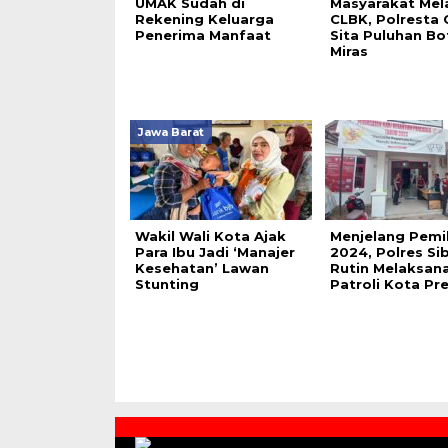
UMAK Sudah di
Masyarakat Mela
Rekening Keluarga
CLBK, Polresta 
Penerima Manfaat
Sita Puluhan Bo
Miras
Jawa Barat
Wakil Wali Kota Ajak
Menjelang Pemi
Para Ibu Jadi ‘Manajer
2024, Polres Si
Kesehatan’ Lawan
Rutin Melaksan
Stunting
Patroli Kota Pre
Contact