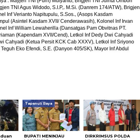
anya : Mayjen TNI (Purn) Mulyanto, Brigjen TNI Juinta Omboh
gjen TNI Agus Widodo, S.I.P,. M.Si. (Danrem 174/ATW), Brigjen
nel Inf Verianto Napitupulu, S.Sos., (Asops Kasdam
mpul (Asintel Kasdam XVII/ Cenderawasih), Kolonel Inf Irvan
onel Inf William Lewaherilla (Dansatgas Pam Obvitnas PT.
ariaman (Kapendam XVII/Cend), Letkol Inf Dedy Dwi Cahyadi
i Cahyadi (Ketua Persit KCK Cab XXXV), Letkol Inf Sriyono
 Teguh Eko Efendi, S.E. (Danyon 405/SK), Mayor Inf Abdul
Tapanuli Raya
Aduan
BUPATI MENINJAU
DIRKRIMSUS POLDA