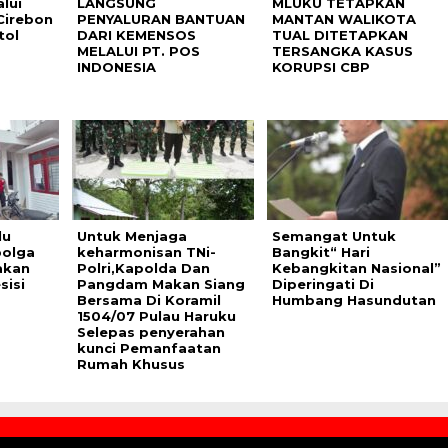
lui
LANGSUNG
MLUKU TETAPKAN
Cirebon
PENYALURAN BANTUAN
MANTAN WALIKOTA
tol
DARI KEMENSOS
TUAL DITETAPKAN
MELALUI PT. POS
TERSANGKA KASUS
INDONESIA
KORUPSI CBP
lu
Untuk Menjaga
Semangat Untuk
bolga
keharmonisan TNi-
Bangkit“ Hari
akan
Polri,Kapolda Dan
Kebangkitan Nasional”
sisi
Pangdam Makan Siang
Diperingati Di
Bersama Di Koramil
Humbang Hasundutan
1504/07 Pulau Haruku
Selepas penyerahan
kunci Pemanfaatan
Rumah Khusus