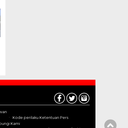
awan
Kode perilaku Ketentuan Pers
bungi Kami