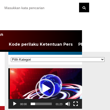
an
Kode perilaku Ketentuan Pers
PEDOMAN MEDI
KATEGORI
Kategori
Pemutar
Video
00:00
01:23