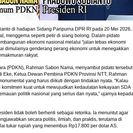
bianto di hadapan Sidang Paripurna DPR RI pada 20 Mei 2026,
l, menggema seperti petir di siang bolong. Dalam pidato
embangunan ekonomi nasional melalui “jalan tebas ekonomi
ai dimulainya genderang perang ekonomi untuk menegakkan
emakmuran rakyat.
ara (PDKN), Rahman Sabon Nama, menyambut pidato tersebut
di Eke, Ketua Dewan Pembina PDKN Provinsi NTT, Rahman
onumental yang harus diikuti dengan tindakan nyata. “Kalau
i komitmen kuat untuk mewujudkan kedaulatan kekayaan SDA
mauan politik nasional yang serius dan nyata,” ujarnya kepad
n tidak boleh berhenti sebagai retorika. Ia menuntut agar
ngjawabkan secara politis, ilmiah, dan praktis, terutama di
ilai tukar rupiah yang menembus Rp17.800 per dolar AS.