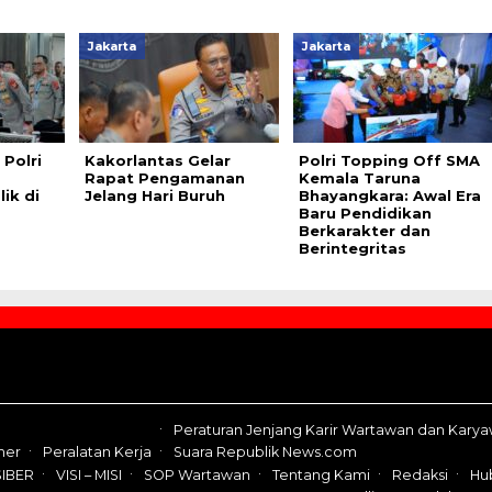
Jakarta
Jakarta
Polri
Kakorlantas Gelar
Polri Topping Off SMA
Rapat Pengamanan
Kemala Taruna
ik di
Jelang Hari Buruh
Bhayangkara: Awal Era
Baru Pendidikan
Berkarakter dan
Berintegritas
Peraturan Jenjang Karir Wartawan dan Kary
mer
Peralatan Kerja
Suara Republik News.com
IBER
VISI – MISI
SOP Wartawan
Tentang Kami
Redaksi
Hu