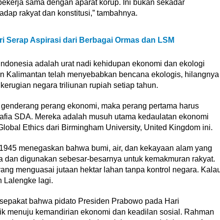
 bekerja sama dengan aparat korup. Ini bukan sekadar
dap rakyat dan konstitusi,” tambahnya.
ri Serap Aspirasi dari Berbagai Ormas dan LSM
donesia adalah urat nadi kehidupan ekonomi dan ekologi
an Kalimantan telah menyebabkan bencana ekologis, hilangnya
erugian negara triliunan rupiah setiap tahun.
h genderang perang ekonomi, maka perang pertama harus
mafia SDA. Mereka adalah musuh utama kedaulatan ekonomi
lobal Ethics dari Birmingham University, United Kingdom ini.
1945 menegaskan bahwa bumi, air, dan kekayaan alam yang
ra dan digunakan sebesar-besarnya untuk kemakmuran rakyat.
 yang menguasai jutaan hektar lahan tanpa kontrol negara. Kala
n Lalengke lagi.
epakat bahwa pidato Presiden Prabowo pada Hari
alik menuju kemandirian ekonomi dan keadilan sosial. Rahman