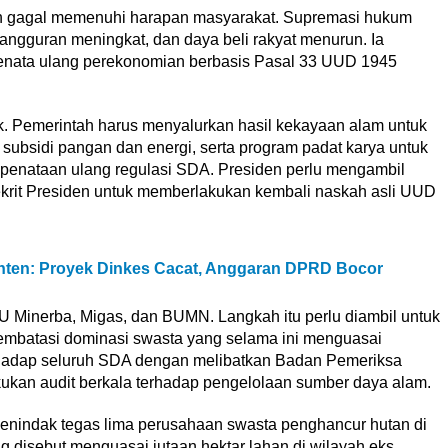
ih gagal memenuhi harapan masyarakat. Supremasi hukum
angguran meningkat, dan daya beli rakyat menurun. Ia
menata ulang perekonomian berbasis Pasal 33 UUD 1945
lik. Pemerintah harus menyalurkan hasil kekayaan alam untuk
subsidi pangan dan energi, serta program padat karya untuk
 penataan ulang regulasi SDA. Presiden perlu mengambil
Dekrit Presiden untuk memberlakukan kembali naskah asli UUD
ten: Proyek Dinkes Cacat, Anggaran DPRD Bocor
UU Minerba, Migas, dan BUMN. Langkah itu perlu diambil untuk
embatasi dominasi swasta yang selama ini menguasai
rhadap seluruh SDA dengan melibatkan Badan Pemeriksa
kan audit berkala terhadap pengelolaan sumber daya alam.
nindak tegas lima perusahaan swasta penghancur hutan di
g disebut menguasai jutaan hektar lahan di wilayah eks