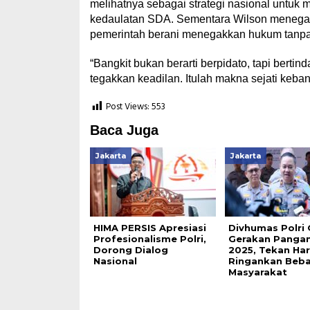
melihatnya sebagai strategi nasional untu
kedaulatan SDA. Sementara Wilson menegask
pemerintah berani menegakkan hukum tanpa
“Bangkit bukan berarti berpidato, tapi berti
tegakkan keadilan. Itulah makna sejati keba
Post Views:
553
Baca Juga
Jakarta
Jakarta
HIMA PERSIS Apresiasi
Divhumas Polri 
Profesionalisme Polri,
Gerakan Pangan
Dorong Dialog
2025, Tekan Ha
Nasional
Ringankan Beb
Masyarakat