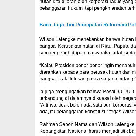
hutan kita dijarah oleh korporasi rakus yang
pelanggaran hukum, tapi pengkhianatan terha
Baca Juga
Tim Percepatan Reformasi Pol
Wilson Lalengke menekankan bahwa hutan In
bangsa. Kerusakan hutan di Riau, Papua, d
sumber penghidupan masyarakat adat, serta k
“Kalau Presiden benar-benar ingin menabu
diarahkan kepada para perusak hutan dan 
bangsa,” kata lulusan pasca sarjana bidang G
Ia juga mengingatkan bahwa Pasal 33 UUD 
terkandung di dalamnya dikuasai oleh nega
“Artinya, tidak boleh ada satu pun korporasi
ada, itu pelanggaran konstitusi,” tegas Wilso
Rahman Sabon Nama dan Wilson Lalengke s
Kebangkitan Nasional harus menjadi titik b