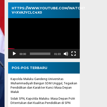
HTTPS://WWW.YOUTUBE.COM/WATCH?
V=XVAJYCLC4X0
Pemutar
Video
00:00
01:03
POS-POS TERBARU
Kapolda Maluku Gandeng Universitas
Muhammadiyah Bangun SDM Unggul, Tegaskan
Pendidikan dan Karakter Kunci Masa Depan
Maluk
Sidak SPN, Kapolda Maluku: Masa Depan Polri
Ditentukan dari Kualitas Pendidikan di SPN