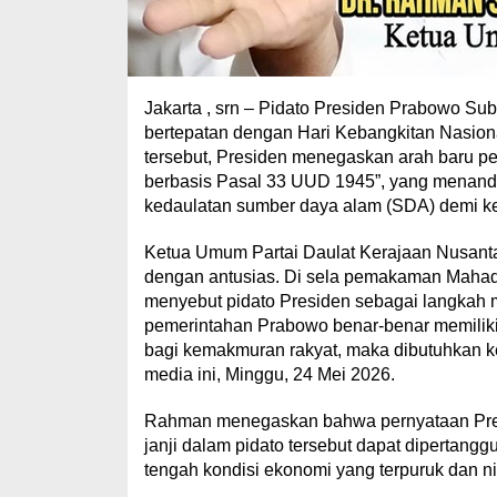
Jakarta , srn – Pidato Presiden Prabowo Su
bertepatan dengan Hari Kebangkitan Nasiona
tersebut, Presiden menegaskan arah baru p
berbasis Pasal 33 UUD 1945”, yang menand
kedaulatan sumber daya alam (SDA) demi k
Ketua Umum Partai Daulat Kerajaan Nusant
dengan antusias. Di sela pemakaman Maha
menyebut pidato Presiden sebagai langkah m
pemerintahan Prabowo benar-benar memilik
bagi kemakmuran rakyat, maka dibutuhkan ke
media ini, Minggu, 24 Mei 2026.
Rahman menegaskan bahwa pernyataan Preside
janji dalam pidato tersebut dapat dipertanggu
tengah kondisi ekonomi yang terpuruk dan n