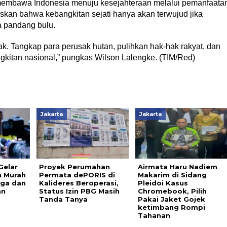
k membawa Indonesia menuju kesejahteraan melalui pemanfaata
an bahwa kebangkitan sejati hanya akan terwujud jika
 pandang bulu.
ndak. Tangkap para perusak hutan, pulihkan hak-hak rakyat, dan
ngkitan nasional,” pungkas Wilson Lalengke. (TIM/Red)
Jakarta
Jakarta
Gelar
Proyek Perumahan
Airmata Haru Nadiem
 Murah
Permata dePORIS di
Makarim di Sidang
rga dan
Kalideres Beroperasi,
Pleidoi Kasus
an
Status Izin PBG Masih
Chromebook, Pilih
Tanda Tanya
Pakai Jaket Gojek
ketimbang Rompi
Tahanan