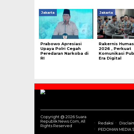
Jakarta
Jakarta
Prabowo Apresiasi
Rakernis Humas 
Upaya Polri Cegah
2026 , Perkuat
Peredaran Narkoba di
Komunikasi Publ
RI
Era Digital
Contact
Us
Copyright @ 2026 Suara
Republik News.Com, All
Redaksi
Disclai
Rights Reserved
PEDOMAN MEDIA S