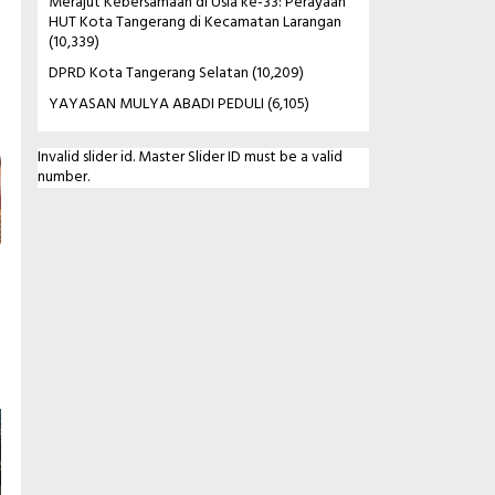
Merajut Kebersamaan di Usia ke-33: Perayaan
HUT Kota Tangerang di Kecamatan Larangan
(10,339)
DPRD Kota Tangerang Selatan
(10,209)
YAYASAN MULYA ABADI PEDULI
(6,105)
Invalid slider id. Master Slider ID must be a valid
number.