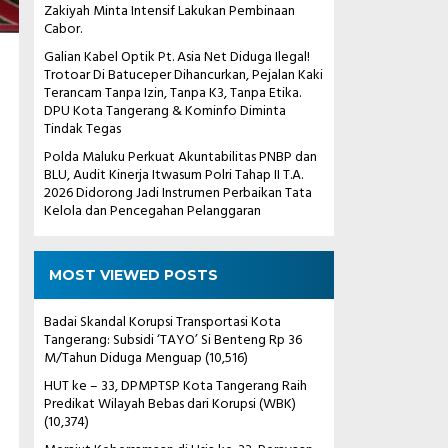
Zakiyah Minta Intensif Lakukan Pembinaan
Cabor.
Galian Kabel Optik Pt. Asia Net Diduga Ilegal!
Trotoar Di Batuceper Dihancurkan, Pejalan Kaki
Terancam Tanpa Izin, Tanpa K3, Tanpa Etika.
DPU Kota Tangerang & Kominfo Diminta
Tindak Tegas
Polda Maluku Perkuat Akuntabilitas PNBP dan
BLU, Audit Kinerja Itwasum Polri Tahap II T.A.
2026 Didorong Jadi Instrumen Perbaikan Tata
Kelola dan Pencegahan Pelanggaran
g
MOST VIEWED POSTS
Badai Skandal Korupsi Transportasi Kota
Tangerang: Subsidi ‘TAYO’ Si Benteng Rp 36
M/Tahun Diduga Menguap
(10,516)
HUT ke – 33, DPMPTSP Kota Tangerang Raih
Predikat Wilayah Bebas dari Korupsi (WBK)
(10,374)