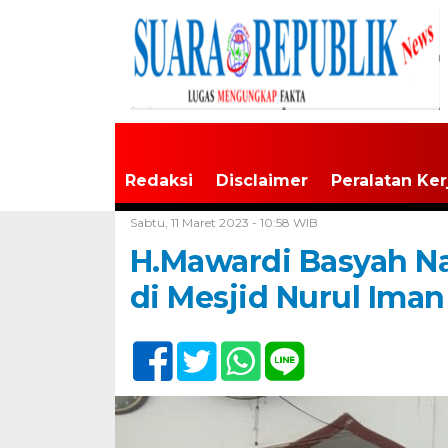
Redaksi
Disclaimer
Peralatan Ker
Home /
Tak Berkategori
Sabtu, 11 Maret 2023 - 10:58 WIB
H.Mawardi Basyah N
di Mesjid Nurul Im