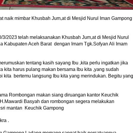
at naik mimbar Khusbah Jum,at di Mesjid Nurul Iman Gampong
/3/2023 telah melaksanakan Khusbah Jum,at di Mesjid Nurul
 Kabupaten Aceh Barat dengan Imam Tgk.Sofyan Ali Imam
muskan tentang kasih sayang Ibu ,kita perlu ingatkan jika
a kita harus pulang makan bersama Ibu kita ,yang sudah
pi kita bertemu langsung Ibu kita yang merindukan. Begitu yan
sama Rombongan makan siang diruangan kantor Keuchik
.H.Mawardi Basyah dan rombongan segera melakukan
usri mantan Keuchik Gampong
ra .
n Gampong Ladang memang sangat baik persatuannya