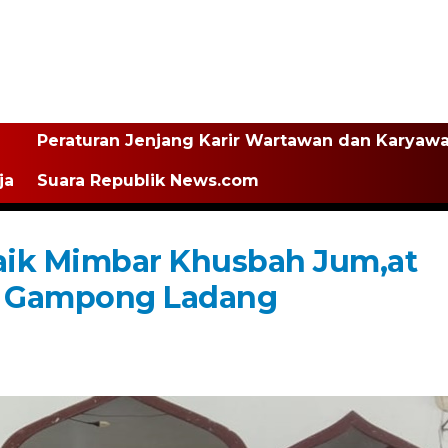
Peraturan Jenjang Karir Wartawan dan Karyaw
ja
Suara Republik News.com
aik Mimbar Khusbah Jum,at
an Gampong Ladang