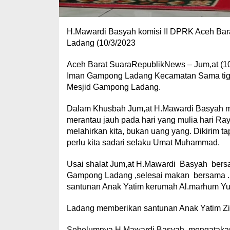
H.Mawardi Basyah komisi II DPRK Aceh Bar
Ladang (10/3/2023
Aceh Barat SuaraRepublikNews – Jum,at (10
Iman Gampong Ladang Kecamatan Sama tiga
Mesjid Gampong Ladang.
Dalam Khusbah Jum,at H.Mawardi Basyah meru
merantau jauh pada hari yang mulia hari Ray
melahirkan kita, bukan uang yang. Dikirim ta
perlu kita sadari selaku Umat Muhammad.
Usai shalat Jum,at H.Mawardi Basyah ber
Gampong Ladang ,selesai makan bersama 
santunan Anak Yatim kerumah Al.marhum Y
Ladang memberikan santunan Anak Yatim Zik
Sebelumnya H.Mawardi Basyah .mengataka