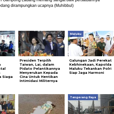
dang dirampungkan ucapnya (Muhibbul)
Maluku
a
Presiden Terpilih
Galungan Jadi Perekat
n
Taiwan, Lai, dalam
Kebhinekaan, Kapolda
tal
Pidato Pelantikannya
Maluku Tekankan Polri
s
Menyerukan Kepada
Siap Jaga Harmoni
 Siaga
Cina Untuk Hentikan
Intimidasi Militernya
Tangerang Raya