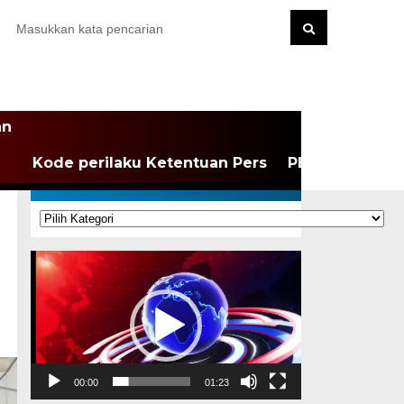
an
Kode perilaku Ketentuan Pers
PEDOMAN MEDI
KATEGORI
Kategori
Pemutar
Video
00:00
01:23