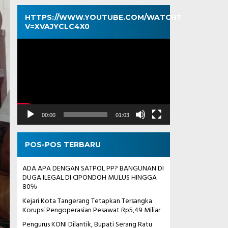
HTTPS://WWW.YOUTUBE.COM/WATCH?
V=XVAJYCLC4X0
Pemutar
Video
00:00
01:03
POS-POS TERBARU
ADA APA DENGAN SATPOL PP? BANGUNAN DI
DUGA ILEGAL DI CIPONDOH MULUS HINGGA
80℅
Kejari Kota Tangerang Tetapkan Tersangka
Korupsi Pengoperasian Pesawat Rp5,49 Miliar
Pengurus KONI Dilantik, Bupati Serang Ratu