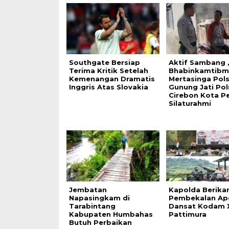
Southgate Bersiap
Aktif Sambang 
Terima Kritik Setelah
Bhabinkamtibm
Kemenangan Dramatis
Mertasinga Pol
Inggris Atas Slovakia
Gunung Jati Pol
Cirebon Kota Pe
Silaturahmi
Jembatan
Kapolda Berika
Napasingkam di
Pembekalan Ap
Tarabintang
Dansat Kodam 
Kabupaten Humbahas
Pattimura
Butuh Perbaikan