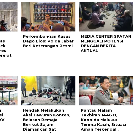
,
Perkembangan Kasus
MEDIA CENTER SPATAN
as
Dago Elos: Polda Jabar
MENGGALI POTENSI
sek
Beri Keterangan Resmi
DENGAN BERITA
res
AKTUAL
rerat
n
Hendak Melakukan
Pantau Malam
el
Aksi Tawuran Konten,
Takbiran 1446 H,
XV
Belasan Remaja
Kapolda Maluku:
Berikut Sajam
Terima Kasih, Situasi
Diamankan Sat
Aman Terkendali.