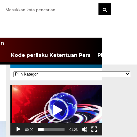
an
Kode perilaku Ketentuan Pers
PEDOMAN MEDI
KATEGORI
Kategori
Pemutar
Video
00:00
01:23