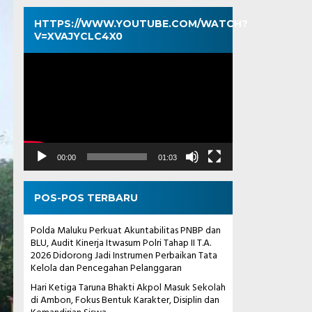
HTTPS://WWW.YOUTUBE.COM/WATCH?
V=XVAJYCLC4X0
Pemutar
Video
00:00
01:03
POS-POS TERBARU
Polda Maluku Perkuat Akuntabilitas PNBP dan
BLU, Audit Kinerja Itwasum Polri Tahap II T.A.
2026 Didorong Jadi Instrumen Perbaikan Tata
Kelola dan Pencegahan Pelanggaran
Hari Ketiga Taruna Bhakti Akpol Masuk Sekolah
di Ambon, Fokus Bentuk Karakter, Disiplin dan