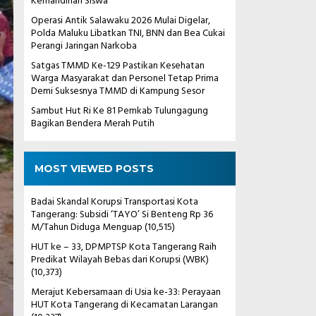
Kemandirian Siswa
Operasi Antik Salawaku 2026 Mulai Digelar,
Polda Maluku Libatkan TNI, BNN dan Bea Cukai
Perangi Jaringan Narkoba
Satgas TMMD Ke-129 Pastikan Kesehatan
Warga Masyarakat dan Personel Tetap Prima
Demi Suksesnya TMMD di Kampung Sesor
Sambut Hut Ri Ke 81 Pemkab Tulungagung
Bagikan Bendera Merah Putih
MOST VIEWED POSTS
Badai Skandal Korupsi Transportasi Kota
Tangerang: Subsidi ‘TAYO’ Si Benteng Rp 36
M/Tahun Diduga Menguap
(10,515)
HUT ke – 33, DPMPTSP Kota Tangerang Raih
Predikat Wilayah Bebas dari Korupsi (WBK)
(10,373)
Merajut Kebersamaan di Usia ke-33: Perayaan
HUT Kota Tangerang di Kecamatan Larangan