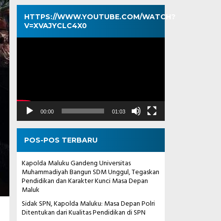
HTTPS://WWW.YOUTUBE.COM/WATCH?
V=XVAJYCLC4X0
Pemutar
Video
00:00
01:03
POS-POS TERBARU
Kapolda Maluku Gandeng Universitas
Muhammadiyah Bangun SDM Unggul, Tegaskan
Pendidikan dan Karakter Kunci Masa Depan
Maluk
Sidak SPN, Kapolda Maluku: Masa Depan Polri
Ditentukan dari Kualitas Pendidikan di SPN