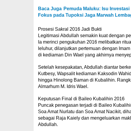
Baca Juga
Pemuda Maluku: Isu Investasi
Fokus pada Tupoksi Jaga Marwah Lemba
Prosesi Sakral 2016 Jadi Bukti
Legitimasi Abdullah semakin kuat dengan pe
Ia merinci pengukuhan 2016 melibatkan ritu
leluhur, dilanjutkan pertemuan dengan Imam
di kediaman Din Wael yang akhirnya menyepa
Setelah kesepakatan, Abdullah diantar berkel
Kutbesy, Wapsalit kediaman Kaksodin Wahidi,
hingga Hinolong Baman di Kubalihin. Rangka
Almarhum M. Idris Wael.
Keputusan Final di Baileo Kubalihin 2016
Puncak penegasan terjadi di Baileo Kubali
Soa Amat Nurlatu dan Soa Amat Nacikit, diha
sebagai Raja Kaiely dan mengeluarkan maklum
Abdullah.