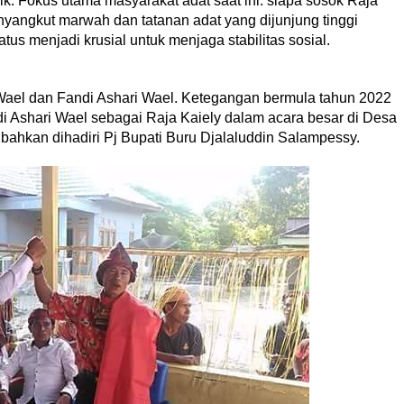
k. Fokus utama masyarakat adat saat ini: siapa sosok Raja
nyangkut marwah dan tatanan adat yang dijunjung tinggi
tus menjadi krusial untuk menjaga stabilitas sosial.
 Wael dan Fandi Ashari Wael. Ketegangan bermula tahun 2022
 Ashari Wael sebagai Raja Kaiely dalam acara besar di Desa
bahkan dihadiri Pj Bupati Buru Djalaluddin Salampessy.