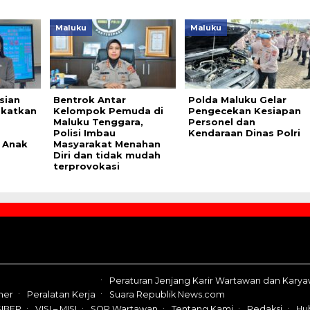
Maluku
Maluku
sian
Bentrok Antar
Polda Maluku Gelar
gkatkan
Kelompok Pemuda di
Pengecekan Kesiapan
Maluku Tenggara,
Personel dan
Polisi Imbau
Kendaraan Dinas Polri
 Anak
Masyarakat Menahan
Diri dan tidak mudah
terprovokasi
Peraturan Jenjang Karir Wartawan dan Kary
mer
Peralatan Kerja
Suara Republik News.com
IBER
VISI – MISI
SOP Wartawan
Tentang Kami
Redaksi
Hu