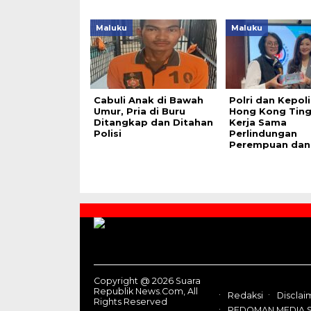
Maluku
Maluku
Cabuli Anak di Bawah
Polri dan Kepoli
Umur, Pria di Buru
Hong Kong Tin
Ditangkap dan Ditahan
Kerja Sama
Polisi
Perlindungan
Perempuan dan
Contact
Us
Copyright @ 2026 Suara
Republik News.Com, All
Redaksi
Disclai
Rights Reserved
PEDOMAN MEDIA S