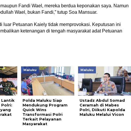
l maupun Fandi Wael, mereka berdua keponakan saya. Namun
bdullah Wael, bukan Fandi,” tutup Soa Mansuar.
 luar Petuanan Kaiely tidak memprovokasi. Keputusan ini
mbalikan ketenangan di tengah masyarakat adat Petuanan
Maluku
Maluku
 Lantik
Polda Maluku Siap
Ustadz Abdul Somad
Polri:
Mendukung Program
Ceramah di Mabes
 yang
Quick Wins
Polri, Diikuti Kapolda
rakat
Transformasi Polri
Maluku Melalui Vicon
Terkait Pelayanan
Masyarakat