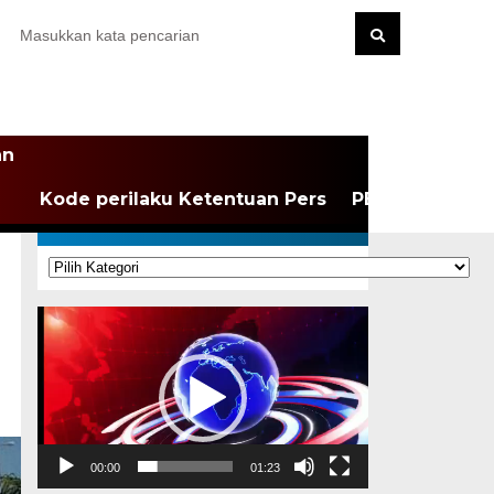
an
Kode perilaku Ketentuan Pers
PEDOMAN MEDI
KATEGORI
Kategori
Pemutar
Video
00:00
01:23