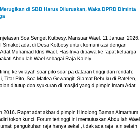
 Merugikan di SBB Harus Diluruskan, Waka DPRD Diminta
ga
njelasan Soa Senget Kutbesy, Mansuar Wael, 11 Januari 2026.
al Smaket adat di Desa Kotbesy untuk komunikasi dengan
 Adat Muhamad Idris Wael. Hasilnya dibawa ke rapat keluarga
kati Abdullah Wael sebagai Raja Kaiely.
iling ke wilayah soar pito soar pa dataran tinggi dan rendah:
 Titar Pito, Soa Matlea Gewangit, Slamat Behuku di Ratelen,
ian ditutup doa syukuran di masjid yang dipimpin Imam Adat
hin 2016. Rapat adat akbar dipimpin Hinolong Baman Almarhum
diri tokoh kunci. Forum tertinggi ini memutuskan Abdullah Wael
at: pengukuhan raja hanya sekali, tidak ada raja lain selain