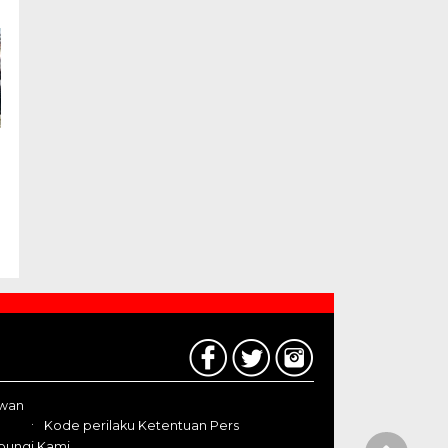
awan
Kode perilaku Ketentuan Pers
bungi Kami