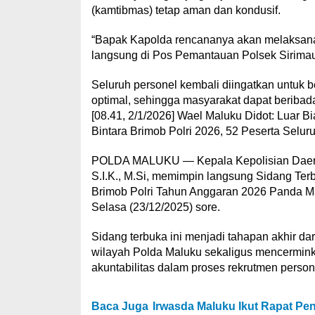
(kamtibmas) tetap aman dan kondusif.
“Bapak Kapolda rencananya akan melaksanak
langsung di Pos Pemantauan Polsek Sirimau
Seluruh personel kembali diingatkan untu
optimal, sehingga masyarakat dapat beriba
[08.41, 2/1/2026] Wael Maluku Didot: Luar 
Bintara Brimob Polri 2026, 52 Peserta Seluru
POLDA MALUKU — Kepala Kepolisian Daerah (
S.I.K., M.Si, memimpin langsung Sidang Ter
Brimob Polri Tahun Anggaran 2026 Panda Mal
Selasa (23/12/2025) sore.
Sidang terbuka ini menjadi tahapan akhir dar
wilayah Polda Maluku sekaligus mencerminka
akuntabilitas dalam proses rekrutmen person
Baca Juga
Irwasda Maluku Ikut Rapat Pen