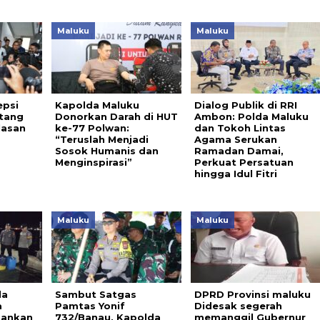
Maluku
Maluku
epsi
Kapolda Maluku
Dialog Publik di RRI
tang
Donorkan Darah di HUT
Ambon: Polda Maluku
elasan
ke-77 Polwan:
dan Tokoh Lintas
“Teruslah Menjadi
Agama Serukan
Sosok Humanis dan
Ramadan Damai,
Menginspirasi”
Perkuat Persatuan
hingga Idul Fitri
Maluku
Maluku
da
Sambut Satgas
DPRD Provinsi maluku
a
Pamtas Yonif
Didesak segerah
mankan
732/Banau, Kapolda
memanggil Gubernur