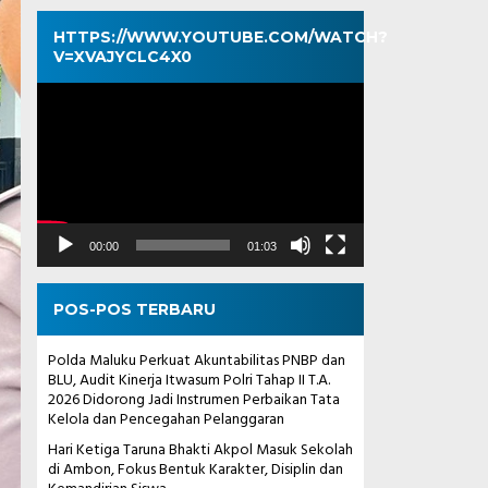
HTTPS://WWW.YOUTUBE.COM/WATCH?
V=XVAJYCLC4X0
Pemutar
Video
00:00
01:03
POS-POS TERBARU
Polda Maluku Perkuat Akuntabilitas PNBP dan
BLU, Audit Kinerja Itwasum Polri Tahap II T.A.
2026 Didorong Jadi Instrumen Perbaikan Tata
Kelola dan Pencegahan Pelanggaran
Hari Ketiga Taruna Bhakti Akpol Masuk Sekolah
di Ambon, Fokus Bentuk Karakter, Disiplin dan