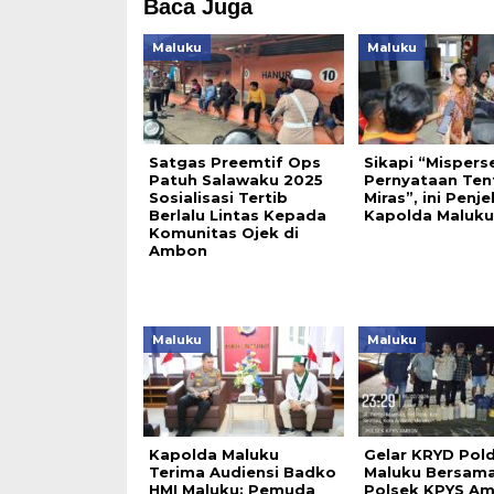
Baca Juga
Maluku
Maluku
Satgas Preemtif Ops
Sikapi “Mispers
Patuh Salawaku 2025
Pernyataan Ten
Sosialisasi Tertib
Miras”, ini Penj
Berlalu Lintas Kepada
Kapolda Maluku
Komunitas Ojek di
Ambon
Maluku
Maluku
Kapolda Maluku
Gelar KRYD Pol
Terima Audiensi Badko
Maluku Bersam
HMI Maluku: Pemuda
Polsek KPYS A