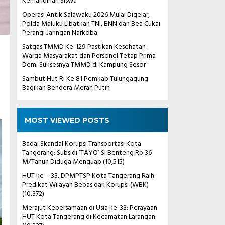
Kemandirian Siswa
Operasi Antik Salawaku 2026 Mulai Digelar,
Polda Maluku Libatkan TNI, BNN dan Bea Cukai
Perangi Jaringan Narkoba
Satgas TMMD Ke-129 Pastikan Kesehatan
Warga Masyarakat dan Personel Tetap Prima
Demi Suksesnya TMMD di Kampung Sesor
Sambut Hut Ri Ke 81 Pemkab Tulungagung
Bagikan Bendera Merah Putih
MOST VIEWED POSTS
Badai Skandal Korupsi Transportasi Kota
Tangerang: Subsidi ‘TAYO’ Si Benteng Rp 36
M/Tahun Diduga Menguap
(10,515)
HUT ke – 33, DPMPTSP Kota Tangerang Raih
Predikat Wilayah Bebas dari Korupsi (WBK)
(10,372)
Merajut Kebersamaan di Usia ke-33: Perayaan
HUT Kota Tangerang di Kecamatan Larangan