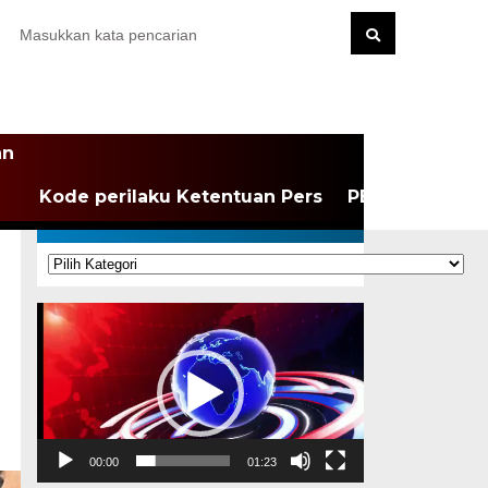
an
Kode perilaku Ketentuan Pers
PEDOMAN MEDI
KATEGORI
Kategori
Pemutar
Video
00:00
01:23