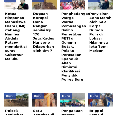
Ketua
Dugaan
Penghadangan
Penyisiran
Himpunan
Korupsi
Warga
Zona Merah
Mahasiswa
Dana
Warnai
oleh SAR
Islam (HMI)
Pangan
Pemasangan
Korps
Cabang
senilai Rp
Baliho
Brimob
Namlea
176
Penertiban
Polri di
Abdula
Juta,Kades
PETI di
Lokasi
Fatcey
Hariyono
Gunung
Hilangnya
mengkritisi
Dilaporkan
Botak,
Iptu Tomi
surat
oleh tim 7
Pelaku
Marbun
Gubernur
Perusakan
Maluku
Spanduk
Akan
Dimintai
Klarifikasi
Penyidik
Polres Buru
Buru
Buru
Buru
Buru
Polsek
Satu
Pengakuan
Brigpol
Tanimbar
Tongkat di
Negara
Samsul