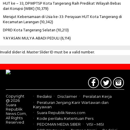
HUT ke – 33, DPMPTSP Kota Tangerang Raih Predikat Wilayah Bebas
dari Korupsi (WBK)
(10,379)
Merajut Kebersamaan di Usia ke-33: Perayaan HUT Kota Tangerang di
Kecamatan Larangan
(10,342)
DPRD Kota Tangerang Selatan
(10,213)
YAYASAN MULYA ABADI PEDULI
(6,114)
Invalid slider id. Master Slider ID must be a valid number.
Contact
Us
Copyright
Redaksi
Disclaimer
Peralatan Kerja
@ 2026
Peraturan Jenjang Karir Wartawan dan
Suara
Karyawan
Republik
Suara Republik News.com
News.Com,
All Rights
Kode perilaku Ketentuan Pers
Reserved
PEDOMAN MEDIA SIBER
VISI – MISI