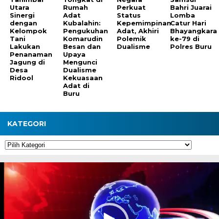
Utara
Rumah
Perkuat
Bahri Juarai
Sinergi
Adat
Status
Lomba
dengan
Kubalahin:
Kepemimpinan
Catur Hari
Kelompok
Pengukuhan
Adat, Akhiri
Bhayangkara
Tani
Komarudin
Polemik
ke-79 di
Lakukan
Besan dan
Dualisme
Polres Buru
Penanaman
Upaya
Jagung di
Mengunci
Desa
Dualisme
Ridool
Kekuasaan
Adat di
Buru
KATEGORI
Kategori
Pemutar
Video