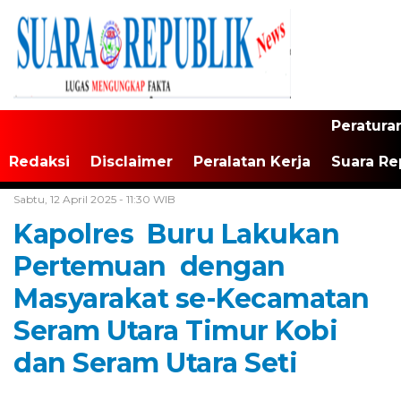
Peratura
Redaksi
Disclaimer
Peralatan Kerja
Suara Re
Home /
Buru
Sabtu, 12 April 2025 - 11:30 WIB
Kapolres Buru Lakukan
Pertemuan dengan
Masyarakat se-Kecamatan
Seram Utara Timur Kobi
dan Seram Utara Seti