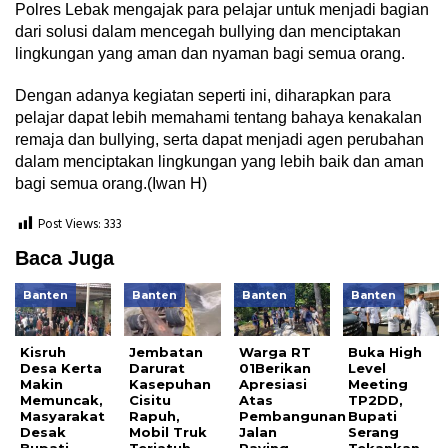
Polres Lebak mengajak para pelajar untuk menjadi bagian
dari solusi dalam mencegah bullying dan menciptakan
lingkungan yang aman dan nyaman bagi semua orang.
Dengan adanya kegiatan seperti ini, diharapkan para
pelajar dapat lebih memahami tentang bahaya kenakalan
remaja dan bullying, serta dapat menjadi agen perubahan
dalam menciptakan lingkungan yang lebih baik dan aman
bagi semua orang.(Iwan H)
Post Views:
333
Baca Juga
Banten
Banten
Banten
Banten
Kisruh
Jembatan
Warga RT
Buka High
Desa Kerta
Darurat
01Berikan
Level
Makin
Kasepuhan
Apresiasi
Meeting
Memuncak,
Cisitu
Atas
TP2DD,
Masyarakat
Rapuh,
Pembangunan
Bupati
Desak
Mobil Truk
Jalan
Serang