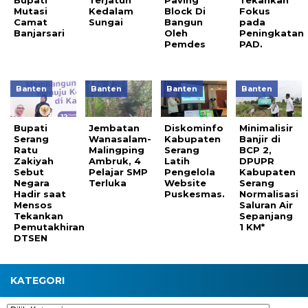
Bupati
Terjatuh
Paving
Tekankan
Mutasi
Kedalam
Block Di
Fokus
Camat
Sungai
Bangun
pada
Banjarsari
Oleh
Peningkatan
Pemdes
PAD.
Banten
Banten
Banten
Banten
Bupati
Jembatan
Diskominfo
Minimalisir
Serang
Wanasalam-
Kabupaten
Banjir di
Ratu
Malingping
Serang
BCP 2,
Zakiyah
Ambruk, 4
Latih
DPUPR
Sebut
Pelajar SMP
Pengelola
Kabupaten
Negara
Terluka
Website
Serang
Hadir saat
Puskesmas.
Normalisasi
Mensos
Saluran Air
Tekankan
Sepanjang
Pemutakhiran
1 KM*
DTSEN
KATEGORI