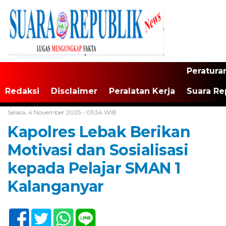
Peratura
Redaksi
Disclaimer
Peralatan Kerja
Suara Re
Home /
Banten
Selasa, 4 November 2025 - 05:54 WIB
Kapolres Lebak Berikan
Motivasi dan Sosialisasi
kepada Pelajar SMAN 1
Kalanganyar