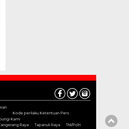
awan
Kode perilaku Ketentuan Pers
bungi Kami
Tangerang Raya
Tapanuli Raya
TNI/Polri