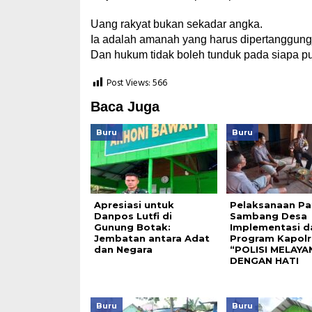
Uang rakyat bukan sekadar angka.
Ia adalah amanah yang harus dipertanggun
Dan hukum tidak boleh tunduk pada siapa pun
Post Views:
566
Baca Juga
Buru
Buru
Apresiasi untuk
Pelaksanaan Pat
Danpos Lutfi di
Sambang Desa
Gunung Botak:
Implementasi da
Jembatan antara Adat
Program Kapolr
dan Negara
“POLISI MELAYA
DENGAN HATI
Buru
Buru