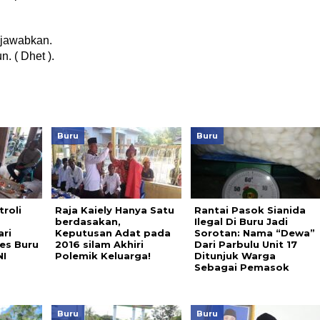
gjawabkan.
. ( Dhet ).
Buru
Buru
roli
Raja Kaiely Hanya Satu
Rantai Pasok Sianida
berdasakan,
Ilegal Di Buru Jadi
ri
Keputusan Adat pada
Sorotan: Nama “Dewa”
es Buru
2016 silam Akhiri
Dari Parbulu Unit 17
NI
Polemik Keluarga!
Ditunjuk Warga
Sebagai Pemasok
Buru
Buru