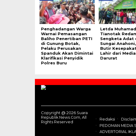
Penghadangan Warga
Letda Muhamad 
Warnai Pemasangan
Tianotak Redam
Baliho Penertiban PETI
Sengketa Adat 
di Gunung Botak,
Sungai Anahoni,
Pelaku Perusakan
Butir Kesepaka
Spanduk Akan Dimintai
Lahir dari Media
Klarifikasi Penyidik
Darurat
Polres Buru
Contact
Us
Copyright @ 2026 Suara
Republik News.Com, All
Redaksi
Disclai
Rights Reserved
PEDOMAN MEDIA S
ADVERTORIAL IKL