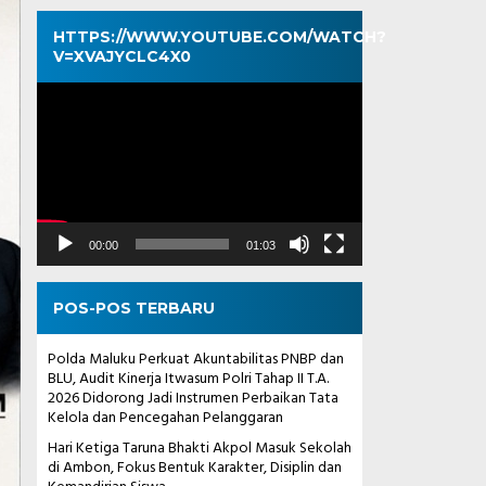
HTTPS://WWW.YOUTUBE.COM/WATCH?
V=XVAJYCLC4X0
Pemutar
Video
00:00
01:03
POS-POS TERBARU
Polda Maluku Perkuat Akuntabilitas PNBP dan
BLU, Audit Kinerja Itwasum Polri Tahap II T.A.
2026 Didorong Jadi Instrumen Perbaikan Tata
Kelola dan Pencegahan Pelanggaran
Hari Ketiga Taruna Bhakti Akpol Masuk Sekolah
di Ambon, Fokus Bentuk Karakter, Disiplin dan