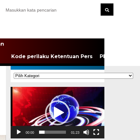
an
Kode perilaku Ketentuan Pers
PEDOMAN MEDI
KATEGORI
Kategori
Pemutar
Video
00:00
01:23