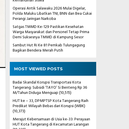
Kemandirian Siswa
Operasi Antik Salawaku 2026 Mulai Digelar,
Polda Maluku Libatkan TNI, BNN dan Bea Cukai
Perangi Jaringan Narkoba
Satgas TMMD Ke-129 Pastikan Kesehatan
Warga Masyarakat dan Personel Tetap Prima
Demi Suksesnya TMMD di Kampung Sesor
Sambut Hut Ri Ke 81 Pemkab Tulungagung
Bagikan Bendera Merah Putih
MOST VIEWED POSTS
Badai Skandal Korupsi Transportasi Kota
Tangerang: Subsidi ‘TAYO’ Si Benteng Rp 36
M/Tahun Diduga Menguap
(10,515)
HUT ke – 33, DPMPTSP Kota Tangerang Raih
Predikat Wilayah Bebas dari Korupsi (WBK)
(10,373)
Merajut Kebersamaan di Usia ke-33: Perayaan
HUT Kota Tangerang di Kecamatan Larangan