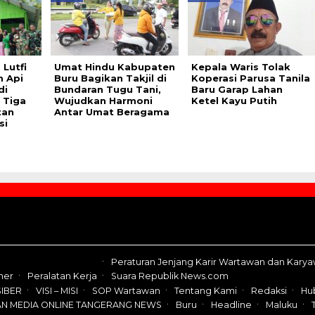
Lutfi
Umat Hindu Kabupaten
Kepala Waris Tolak
 Api
Buru Bagikan Takjil di
Koperasi Parusa Tanila
di
Bundaran Tugu Tani,
Baru Garap Lahan
 Tiga
Wujudkan Harmoni
Ketel Kayu Putih
tan
Antar Umat Beragama
si
Peraturan Jenjang Karir Wartawan dan Kary
mer
Peralatan Kerja
Suara Republik News.com
IBER
VISI – MISI
SOP Wartawan
Tentang Kami
Redaksi
Hu
AN MEDIA ONLINE TANGERANG NEWS
Buru
Headline
Maluku