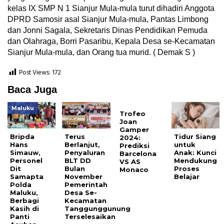
kelas IX SMP N 1 Sianjur Mula-mula turut dihadiri Anggota
DPRD Samosir asal Sianjur Mula-mula, Pantas Limbong
dan Jonni Sagala, Sekretaris Dinas Pendidikan Pemuda
dan Olahraga, Borri Pasaribu, Kepala Desa se-Kecamatan
Sianjur Mula-mula, dan Orang tua murid. ( Demak S )
Post Views:
172
Baca Juga
Maluku
Trofeo
Joan
Gamper
Bripda
Terus
Tidur Siang
2024:
Hans
Berlanjut,
untuk
Prediksi
Simauw,
Penyaluran
Anak: Kunci
Barcelona
Personel
BLT DD
Mendukung
VS AS
Dit
Bulan
Proses
Monaco
Samapta
November
Belajar
Polda
Pemerintah
Maluku,
Desa Se-
Berbagi
Kecamatan
Kasih di
Tanggunggunung
Panti
Terselesaikan