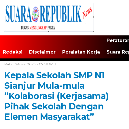
Peratura
Redaksi
Disclaimer
Peralatan Kerja
Suara Re
Home /
Tak Berkategori
Rabu, 24 Mei 2023 - 07:59 WIB
Kepala Sekolah SMP N1
Sianjur Mula-mula
“Kolaborasi (Kerjasama)
Pihak Sekolah Dengan
Elemen Masyarakat”