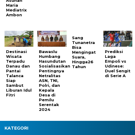
Asuhan
Maria
Mediatrix
Ambon
Sang
Tunanetra
Bisa
Destinasi
Bawaslu
Prediksi
Mengingat
Wisata
Humbang
Laga
Suara,
Terpadu
Hasundutan
Empoli vs
Hingga26
Danau dan
Sosialisasikan
Udinese:
Tahun
Pantai
Pentingnya
Duel Sengit
Talanca
Netralitas
di Serie A
Siap
ASN, TNI,
Sambut
Polri, dan
Liburan Idul
Kepala
Fitri
Desa di
Pemilu
Serentak
2024
KATEGORI