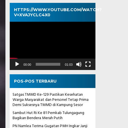
HTTPS://WWW.YOUTUBE.COM/WATCH?
V=XVAJYCLC4X0
Pemutar
Video
00:00
01:03
POS-POS TERBARU
Satgas TMMD Ke-129 Pastikan Kesehatan
Warga Masyarakat dan Personel Tetap Prima
Demi Suksesnya TMMD di Kampung Sesor
Sambut Hut Ri Ke 81 Pemkab Tulungagung
Bagikan Bendera Merah Putih
PN Namlea Terima Gugatan PMH Ingkar Janji