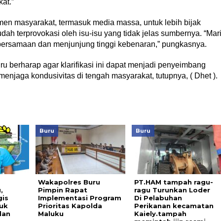
at.”
n masyarakat, termasuk media massa, untuk lebih bijak
h terprovokasi oleh isu-isu yang tidak jelas sumbernya. “Mar
bersamaan dan menjunjung tinggi kebenaran,” pungkasnya.
u berharap agar klarifikasi ini dapat menjadi penyeimbang
 menjaga kondusivitas di tengah masyarakat, tutupnya, ( Dhet ).
Buru
Buru
Wakapolres Buru
PT.HAM tampah ragu-
,
Pimpin Rapat
ragu Turunkan Loder
gis
Implementasi Program
Di Pelabuhan
uk
Prioritas Kapolda
Perikanan kecamatan
dan
Maluku
Kaiely.tampah