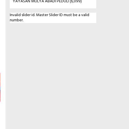
YAYASAN MULYA ABADI PEDULI
(6,099)
Invalid slider id. Master Slider ID must be a valid
number.
i