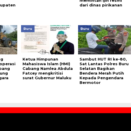
memintah ijin resmi
bupaten
dari dinas pirikanan
Buru
Buru
ng
Ketua Himpunan
Sambut HUT RI ke-80,
operasi
Mahasiswa Islam (HMI)
Sat Lantas Polres Buru
mbang
Cabang Namlea Abdula
Selatan Bagikan
nung
Fatcey mengkritisi
Bendera Merah Putih
gara
surat Gubernur Maluku
Kepada Pengendara
Bermotor