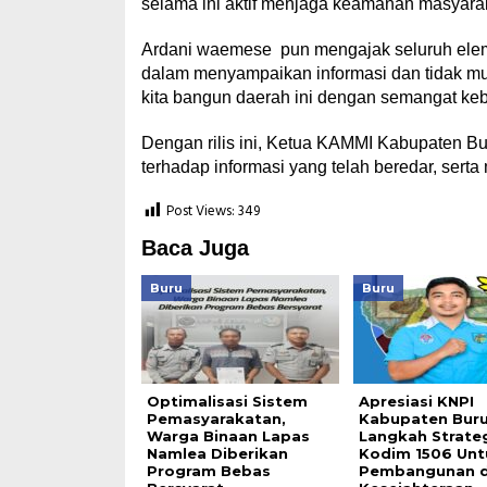
selama ini aktif menjaga keamanan masyarak
Ardani waemese pun mengajak seluruh eleme
dalam menyampaikan informasi dan tidak muda
kita bangun daerah ini dengan semangat ke
Dengan rilis ini, Ketua KAMMI Kabupaten Bur
terhadap informasi yang telah beredar, serta
Post Views:
349
Baca Juga
Buru
Buru
Optimalisasi Sistem
Apresiasi KNPI
Pemasyarakatan,
Kabupaten Buru
Warga Binaan Lapas
Langkah Strate
Namlea Diberikan
Kodim 1506 Unt
Program Bebas
Pembangunan 