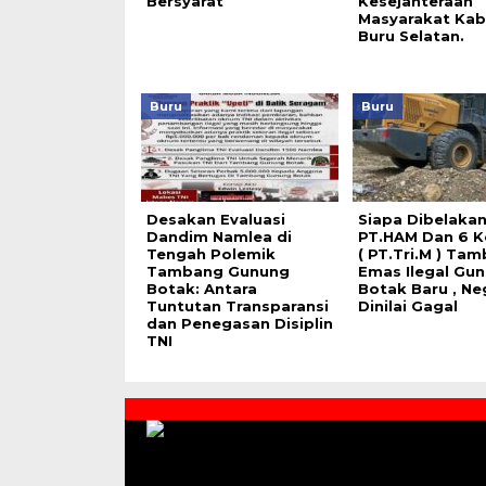
Bersyarat
Kesejahteraan
Masyarakat Ka
Buru Selatan.
Buru
Buru
Desakan Evaluasi
Siapa Dibelaka
Dandim Namlea di
PT.HAM Dan 6 K
Tengah Polemik
( PT.Tri.M ) Ta
Tambang Gunung
Emas Ilegal Gu
Botak: Antara
Botak Baru , Ne
Tuntutan Transparansi
Dinilai Gagal
dan Penegasan Disiplin
TNI
Contact
Us