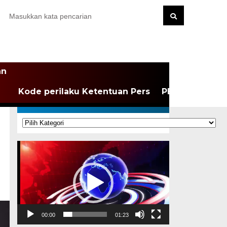
an
Kode perilaku Ketentuan Pers
PEDOMAN MEDI
KATEGORI
Kategori
Pemutar
Video
00:00
01:23