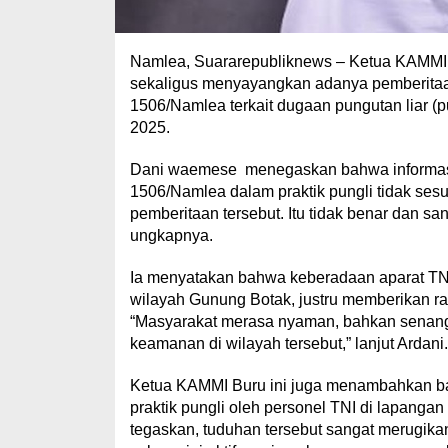
Namlea, Suararepubliknews – Ketua KAMMI 
sekaligus menyayangkan adanya pemberitaan
1506/Namlea terkait dugaan pungutan liar (
2025.
Dani waemese menegaskan bahwa informasi y
1506/Namlea dalam praktik pungli tidak ses
pemberitaan tersebut. Itu tidak benar dan sa
ungkapnya.
Ia menyatakan bahwa keberadaan aparat TN
wilayah Gunung Botak, justru memberikan 
“Masyarakat merasa nyaman, bahkan senang 
keamanan di wilayah tersebut,” lanjut Ardani.
Ketua KAMMI Buru ini juga menambahkan ba
praktik pungli oleh personel TNI di lapang
tegaskan, tuduhan tersebut sangat merugika