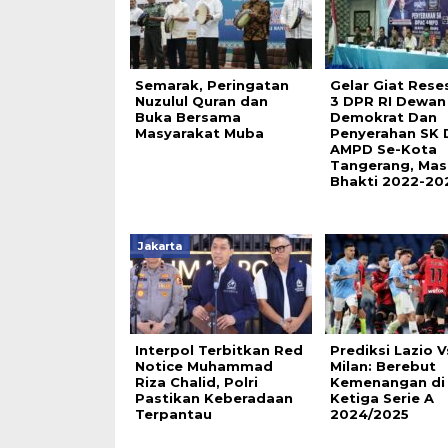
Semarak, Peringatan
Gelar Giat Rese
Nuzulul Quran dan
3 DPR RI Dewan 
Buka Bersama
Demokrat Dan
Masyarakat Muba
Penyerahan SK
AMPD Se-Kota
Tangerang, Mas
Bhakti 2022-20
Jakarta
Interpol Terbitkan Red
Prediksi Lazio V
Notice Muhammad
Milan: Berebut
Riza Chalid, Polri
Kemenangan di
Pastikan Keberadaan
Ketiga Serie A
Terpantau
2024/2025