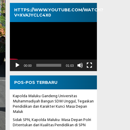
HTTPS://WWW.YOUTUBE.COM/WATCH?
V=XVAJYCLC4X0
Pemutar
Video
00:00
01:03
POS-POS TERBARU
Kapolda Maluku Gandeng Universitas
Muhammadiyah Bangun SDM Unggul, Tegaskan
Pendidikan dan Karakter Kunci Masa Depan
Maluk
Sidak SPN, Kapolda Maluku: Masa Depan Polri
Ditentukan dari Kualitas Pendidikan di SPN