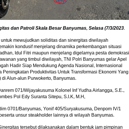
tas dan Patroli Skala Besar Banyumas, Selasa (7/3/2023
.
ntuk mewujudkan soliditas dan sinergitas diwilayah
semakin kondusif menjelang dinamika perkembangan situasi
dhan, Idul Fitri maupun menjelang digelarnya pesta demokras
awanan yang timbul diwilayah, TNI Polri Banyumas gelar Apel
ngah Hadir Siap Mendukung Agenda Nasional, Internasional
 Peningkatan Produktivitas Untuk Transformasi Ekonomi Yang
3) di Alun-alun Purwokerto, Banyumas.
 Danrem 071/Wijayakusuma Kolonel Inf Yudha Airlangga, S.E.,
bes Pol Edy Suranta Sitepu, S.I.K, M.H,
Kodim 0701/Banyumas, Yonif 405/Suryakusuma, Denpom IV/1
eserta unsur steakholder lainnya di wilayah Banyumas.
inergitas tersebut dilaksanakan dalam bentuk jam pimpinan