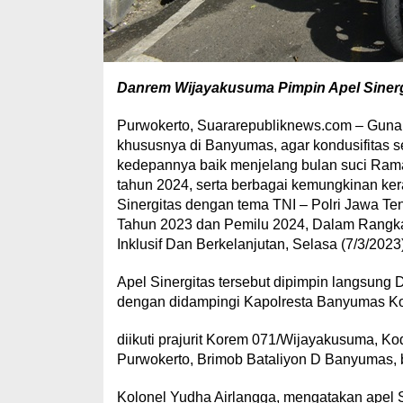
Danrem Wijayakusuma Pimpin Apel Sinergi
Purwokerto, Suararepubliknews.com – Guna u
khususnya di Banyumas, agar kondusifitas 
kedepannya baik menjelang bulan suci Rama
tahun 2024, serta berbagai kemungkinan ker
Sinergitas dengan tema TNI – Polri Jawa Te
Tahun 2023 dan Pemilu 2024, Dalam Rangka
Inklusif Dan Berkelanjutan, Selasa (7/3/202
Apel Sinergitas tersebut dipimpin langsung
dengan didampingi Kapolresta Banyumas Kom
diikuti prajurit Korem 071/Wijayakusuma, 
Purwokerto, Brimob Bataliyon D Banyumas, b
Kolonel Yudha Airlangga, mengatakan apel S