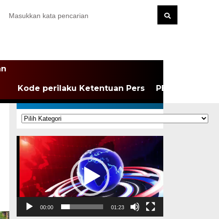
an
Kode perilaku Ketentuan Pers
PEDOMAN MEDI
KATEGORI
Kategori
Pemutar
Video
00:00
01:23