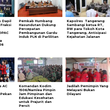
s Dapil
Pemkab Humbang
Kapolres Tangerang
Fraksi
Hasundutan Dukung
Sambangi ketua RT,
Percepatan
RW para Tokoh Kota
 DPAC
Pembangunan Gardu
Tangerang, Antisipasi
Induk PLN di Parlilitan
Kejahatan Jalanan
a
26
s AC
Komandan Kodim
Jadilah Pemimpin Yang
1506/Namlea Pimpin
Melayani Bukan
 Pekan
Jam Pimpinan dan
Dilayani
Edukasi Kesehatan
untuk Prajurit dan
Persit