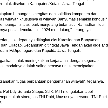
serentak diseluruh Kabupaten/Kota di Jawa Tengah.
antapkan hubungan sinergitas dan soliditas komponen dan
itas wilayah khususnya di wilayah Banyumas semakin kondusif
mbangan situasi baik menjelang bulan suci Ramadhan, Idul
rnya pesta demokrasi di 2024 mendatang”, terangnya.
 berlanjut kedepannya ditingkat eks Karesidenan Banyumas
dan Cilacap. Sedangkan ditingkat Jawa Tengah akan digelar d
gdam IV/Diponegoro dan Kapolda Jawa Tengah.
egaskan, untuk meningkatkan kerjasama dengan segenap
kat, modalnya adalah saling percaya untuk menciptakan
ksanakan tugas perbantuan pengamanan wilayah”, tegasnya.
 Pol Edy Suranta Sitepu, S.I.K, M.H mengatakan apel
mperkokoh sinergitas TNI-Polri, khususnya personel TNI-Polri
t.