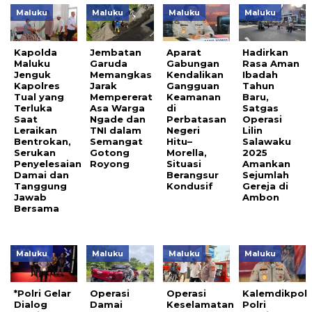
Maluku
Maluku
Maluku
Maluku
Kapolda
Jembatan
Aparat
Hadirkan
Maluku
Garuda
Gabungan
Rasa Aman
Jenguk
Memangkas
Kendalikan
Ibadah
Kapolres
Jarak
Gangguan
Tahun
Tual yang
Mempererat
Keamanan
Baru,
Terluka
Asa Warga
di
Satgas
Saat
Ngade dan
Perbatasan
Operasi
Leraikan
TNI dalam
Negeri
Lilin
Bentrokan,
Semangat
Hitu–
Salawaku
Serukan
Gotong
Morella,
2025
Penyelesaian
Royong
Situasi
Amankan
Damai dan
Berangsur
Sejumlah
Tanggung
Kondusif
Gereja di
Jawab
Ambon
Bersama
Maluku
Maluku
Maluku
Maluku
*Polri Gelar
Operasi
Operasi
Kalemdikpol
Dialog
Damai
Keselamatan
Polri