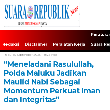
Peratura
Redaksi
Disclaimer
Peralatan Kerja
Suara Re
Home /
Maluku
Rabu, 10 September 2025 - 18:25 WIB
“Meneladani Rasulullah,
Polda Maluku Jadikan
Maulid Nabi Sebagai
Momentum Perkuat Iman
dan Integritas”