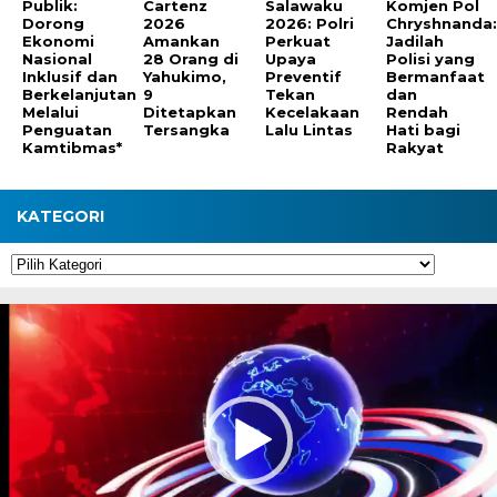
Publik:
Cartenz
Salawaku
Komjen Pol
Dorong
2026
2026: Polri
Chryshnanda
Ekonomi
Amankan
Perkuat
Jadilah
Nasional
28 Orang di
Upaya
Polisi yang
Inklusif dan
Yahukimo,
Preventif
Bermanfaat
Berkelanjutan
9
Tekan
dan
Melalui
Ditetapkan
Kecelakaan
Rendah
Penguatan
Tersangka
Lalu Lintas
Hati bagi
Kamtibmas*
Rakyat
KATEGORI
Kategori
Pemutar
Video