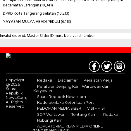
Merajut Kebersamaan di Usia ke-33: Perayaan HUT Kota Tangerang di
Kecamatan Larangan
(10,341)
DPRD Kota Tangerang Selatan
(10,213)
YAYASAN MULYA ABADI PEDULI
(6,113)
Invalid slider id. Master Slider ID must be a valid number.
Contact
Us
Copyright
Redaksi
Disclaimer
Peralatan Kerja
@ 2026
Peraturan Jenjang Karir Wartawan dan
Suara
Karyawan
Republik
Suara Republik News.com
News.Com,
All Rights
Kode perilaku Ketentuan Pers
Reserved
PEDOMAN MEDIA SIBER
VISI – MISI
SOP Wartawan
Tentang Kami
Redaksi
Hubungi Kami
ADVERTORIAL IKLAN MEDIA ONLINE
TANGERANG NEWS