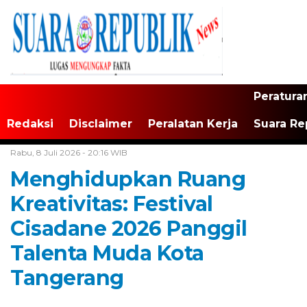
Peratura
Redaksi
Disclaimer
Peralatan Kerja
Suara Re
Home /
Advertorial
Rabu, 8 Juli 2026 - 20:16 WIB
Menghidupkan Ruang
Kreativitas: Festival
Cisadane 2026 Panggil
Talenta Muda Kota
Tangerang