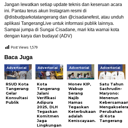
Jangan lewatkan setiap update teknis dan keseruan acara
ini. Pantau terus akun Instagram resmi di
@disbudparkotatangerang dan @cisadanefest, atau unduh
aplikasi TangerangLive untuk informasi publik lainnya.
Sampai jumpa di Sungai Cisadane, mari kita warnai kota
dengan karya dan budaya! (ADV)
Post Views:
1,579
Baca Juga
Advertorial
Advertorial
Advertorial
Advertorial
RSUD Kota
Kota
Monev KIP,
Satu Tahun
Tangerang
Tangerang
Wabup
Sachrudin-
Gelar
Jalani
Serang
Maryono:
Konsultasi
Verifikasi
Najib
Menenun
Publik
Adipura
Hamas
Kebersamaan
2025, DLH
Tegaskan
Mengakselera
Tegaskan
Keterbukaan
Perubahan
Komitmen
adalah
di Kota
Jaga
Keniscayaan.
Tangerang
Lingkungan