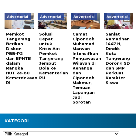
Advertorial
Advertorial
Advertorial
Advertorial
Pemkot
Solusi
Camat
Sanlat
Tangerang
Cepat
Cipondoh
Ramadhan
Berikan
untuk
Muhamad
1447 H,
Diskon
Krisis Air:
Marwan
Dindik
PBB-P2
Pemkot
Intensifkan
Kota
dan BPHTB
Tangerang
Pengawasan
Tangerang
dalam
Jemput
Wilayah di
Dorong SD
Rangka
Bola ke
Kenanga
dan SMP
HUT ke-80
Kementerian
dan
Perkuat
Kemerdekaan
PU
Cipondoh
Karakter
RI
Makmur,
Siswa
Temuan
Lapangan
Jadi
Sorotan
KATEGORI
Kategori