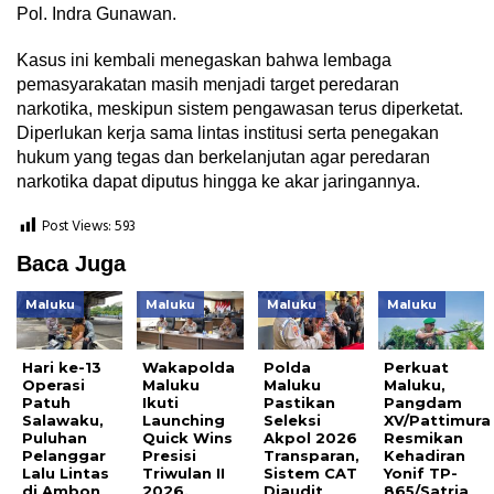
Pol. Indra Gunawan.
Kasus ini kembali menegaskan bahwa lembaga
pemasyarakatan masih menjadi target peredaran
narkotika, meskipun sistem pengawasan terus diperketat.
Diperlukan kerja sama lintas institusi serta penegakan
hukum yang tegas dan berkelanjutan agar peredaran
narkotika dapat diputus hingga ke akar jaringannya.
Post Views:
593
Baca Juga
Maluku
Maluku
Maluku
Maluku
Hari ke-13
Wakapolda
Polda
Perkuat
Operasi
Maluku
Maluku
Maluku,
Patuh
Ikuti
Pastikan
Pangdam
Salawaku,
Launching
Seleksi
XV/Pattimura
Puluhan
Quick Wins
Akpol 2026
Resmikan
Pelanggar
Presisi
Transparan,
Kehadiran
Lalu Lintas
Triwulan II
Sistem CAT
Yonif TP-
di Ambon
2026,
Diaudit
865/Satria