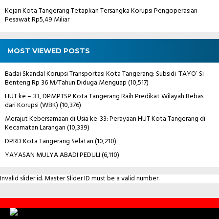
Kejari Kota Tangerang Tetapkan Tersangka Korupsi Pengoperasian
Pesawat Rp5,49 Miliar
MOST VIEWED POSTS
Badai Skandal Korupsi Transportasi Kota Tangerang: Subsidi ‘TAYO’ Si
Benteng Rp 36 M/Tahun Diduga Menguap
(10,517)
HUT ke – 33, DPMPTSP Kota Tangerang Raih Predikat Wilayah Bebas
dari Korupsi (WBK)
(10,376)
Merajut Kebersamaan di Usia ke-33: Perayaan HUT Kota Tangerang di
Kecamatan Larangan
(10,339)
DPRD Kota Tangerang Selatan
(10,210)
YAYASAN MULYA ABADI PEDULI
(6,110)
Invalid slider id. Master Slider ID must be a valid number.
Contact
Us