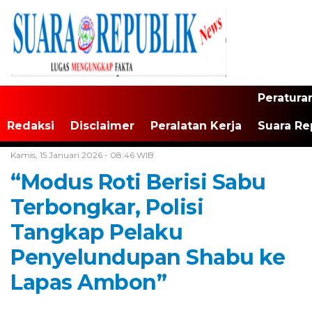
Peratura
Redaksi
Disclaimer
Peralatan Kerja
Suara Re
Home /
Maluku
Kamis, 15 Januari 2026 - 08:46 WIB
“Modus Roti Berisi Sabu
Terbongkar, Polisi
Tangkap Pelaku
Penyelundupan Shabu ke
Lapas Ambon”