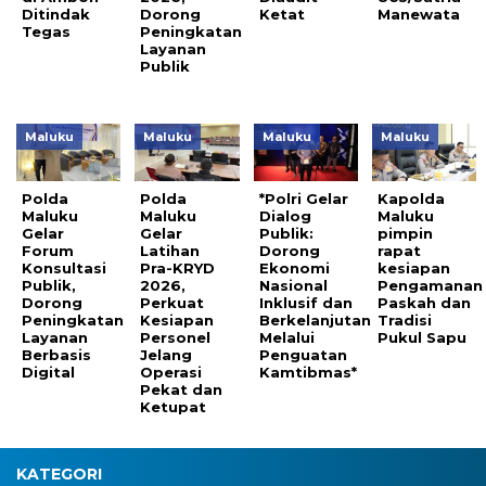
Ditindak
Dorong
Ketat
Manewata
Tegas
Peningkatan
Layanan
Publik
Maluku
Maluku
Maluku
Maluku
Polda
Polda
*Polri Gelar
Kapolda
Maluku
Maluku
Dialog
Maluku
Gelar
Gelar
Publik:
pimpin
Forum
Latihan
Dorong
rapat
Konsultasi
Pra-KRYD
Ekonomi
kesiapan
Publik,
2026,
Nasional
Pengamanan
Dorong
Perkuat
Inklusif dan
Paskah dan
Peningkatan
Kesiapan
Berkelanjutan
Tradisi
Layanan
Personel
Melalui
Pukul Sapu
Berbasis
Jelang
Penguatan
Digital
Operasi
Kamtibmas*
Pekat dan
Ketupat
KATEGORI