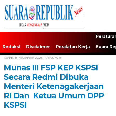
Peratura
Redaksi
Disclaimer
Peralatan Kerja
Suara Re
Home /
Tangerang Raya
Kamis, 13 November 2025 - 05:40 WIB
Munas III FSP KEP KSPSI
Secara Redmi Dibuka
Menteri Ketenagakerjaan
RI Dan Ketua Umum DPP
KSPSI