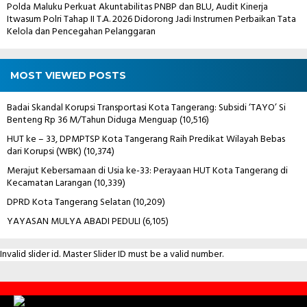
Polda Maluku Perkuat Akuntabilitas PNBP dan BLU, Audit Kinerja
Itwasum Polri Tahap II T.A. 2026 Didorong Jadi Instrumen Perbaikan Tata
Kelola dan Pencegahan Pelanggaran
MOST VIEWED POSTS
Badai Skandal Korupsi Transportasi Kota Tangerang: Subsidi ‘TAYO’ Si
Benteng Rp 36 M/Tahun Diduga Menguap
(10,516)
HUT ke – 33, DPMPTSP Kota Tangerang Raih Predikat Wilayah Bebas
dari Korupsi (WBK)
(10,374)
Merajut Kebersamaan di Usia ke-33: Perayaan HUT Kota Tangerang di
Kecamatan Larangan
(10,339)
DPRD Kota Tangerang Selatan
(10,209)
YAYASAN MULYA ABADI PEDULI
(6,105)
Invalid slider id. Master Slider ID must be a valid number.
Contact
Us