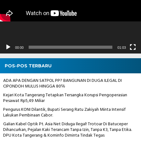
00:00
01:03
POS-POS TERBARU
ADA APA DENGAN SATPOL PP? BANGUNAN DI DUGA ILEGAL DI
CIPONDOH MULUS HINGGA 80℅
Kejari Kota Tangerang Tetapkan Tersangka Korupsi Pengoperasian
Pesawat Rp5,49 Miliar
Pengurus KONI Dilantik, Bupati Serang Ratu Zakiyah Minta Intensif
Lakukan Pembinaan Cabor.
Galian Kabel Optik Pt. Asia Net Diduga Ilegal! Trotoar Di Batuceper
Dihancurkan, Pejalan Kaki Terancam Tanpa Izin, Tanpa K3, Tanpa Etika.
DPU Kota Tangerang & Kominfo Diminta Tindak Tegas