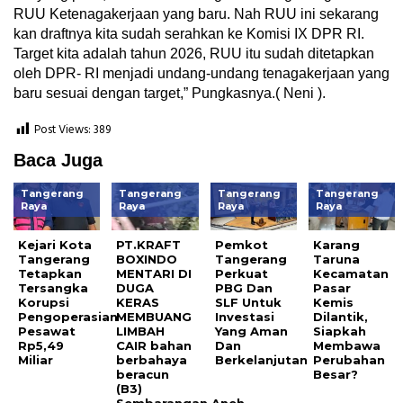
RUU Ketenagakerjaan yang baru. Nah RUU ini sekarang
kan draftnya kita sudah serahkan ke Komisi IX DPR RI.
Target kita adalah tahun 2026, RUU itu sudah ditetapkan
oleh DPR- RI menjadi undang-undang tenagakerjaan yang
baru sesuai dengan target,” Pungkasnya.( Neni ).
Post Views:
389
Baca Juga
Tangerang
Tangerang
Tangerang
Tangerang
Raya
Raya
Raya
Raya
Kejari Kota
PT.KRAFT
Pemkot
Karang
Tangerang
BOXINDO
Tangerang
Taruna
Tetapkan
MENTARI DI
Perkuat
Kecamatan
Tersangka
DUGA
PBG Dan
Pasar
Korupsi
KERAS
SLF Untuk
Kemis
Pengoperasian
MEMBUANG
Investasi
Dilantik,
Pesawat
LIMBAH
Yang Aman
Siapkah
Rp5,49
CAIR bahan
Dan
Membawa
Miliar
berbahaya
Berkelanjutan
Perubahan
beracun
Besar?
(B3)