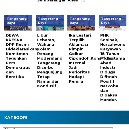
Sembarangan,Aneh……
Tangerang
Tangerang
Tangerang
Tangerang
Raya
Raya
Raya
Raya
DEWA
Libur
Ika Lestari
PHK
KRESNA
Lebaran,
Terpilih
Sepihak,
DPP Resmi
Wahana
Aklamasi
Nurcahyono
Dideklarasikan,
Kolam
Pimpin
Karyawan
Komitmen
Renang
Golkar
18 Tahun
Teguhkan
Modernland
Cipondoh,Konsilidasi
PT Pratama
Pers
Tangerang
Internal
Abadi
Demokratis
Diserbu
Jadi
Industri
dan
Pengunjung,
Perioritas
Diduga
Beretika
Tetap
Hadapi
Difitnah
Ramai dan
Pemilu
Positif
Kondusif
Narkoba
dan
Dipaksa
Mundur.
KATEGORI