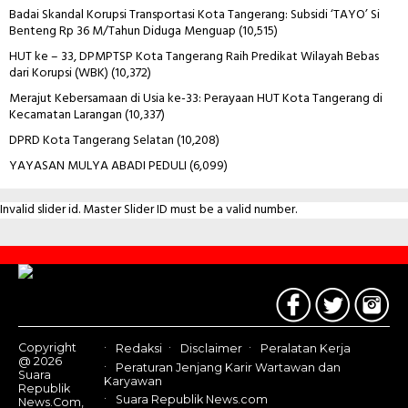
Badai Skandal Korupsi Transportasi Kota Tangerang: Subsidi ‘TAYO’ Si
Benteng Rp 36 M/Tahun Diduga Menguap
(10,515)
HUT ke – 33, DPMPTSP Kota Tangerang Raih Predikat Wilayah Bebas
dari Korupsi (WBK)
(10,372)
Merajut Kebersamaan di Usia ke-33: Perayaan HUT Kota Tangerang di
Kecamatan Larangan
(10,337)
DPRD Kota Tangerang Selatan
(10,208)
YAYASAN MULYA ABADI PEDULI
(6,099)
Invalid slider id. Master Slider ID must be a valid number.
Contact
Us
Copyright
Redaksi
Disclaimer
Peralatan Kerja
@ 2026
Peraturan Jenjang Karir Wartawan dan
Suara
Karyawan
Republik
Suara Republik News.com
News.Com,