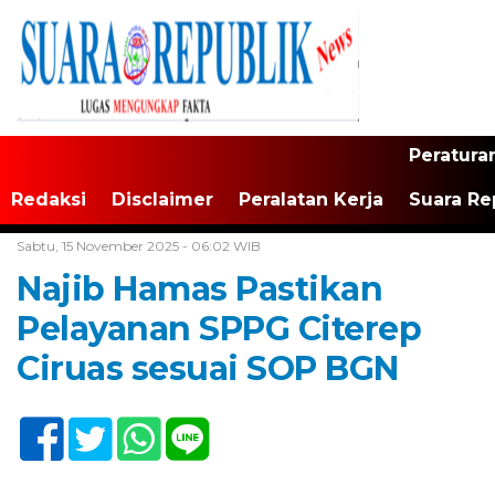
Peratura
Redaksi
Disclaimer
Peralatan Kerja
Suara Re
Home /
Banten
Sabtu, 15 November 2025 - 06:02 WIB
Najib Hamas Pastikan
Pelayanan SPPG Citerep
Ciruas sesuai SOP BGN