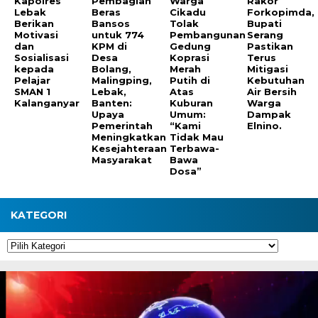
Kapolres
Pembagian
Warga
Rakor
Lebak
Beras
Cikadu
Forkopimda,
Berikan
Bansos
Tolak
Bupati
Motivasi
untuk 774
Pembangunan
Serang
dan
KPM di
Gedung
Pastikan
Sosialisasi
Desa
Koprasi
Terus
kepada
Bolang,
Merah
Mitigasi
Pelajar
Malingping,
Putih di
Kebutuhan
SMAN 1
Lebak,
Atas
Air Bersih
Kalanganyar
Banten:
Kuburan
Warga
Upaya
Umum:
Dampak
Pemerintah
“Kami
Elnino.
Meningkatkan
Tidak Mau
Kesejahteraan
Terbawa-
Masyarakat
Bawa
Dosa”
KATEGORI
Kategori
Pemutar
Video