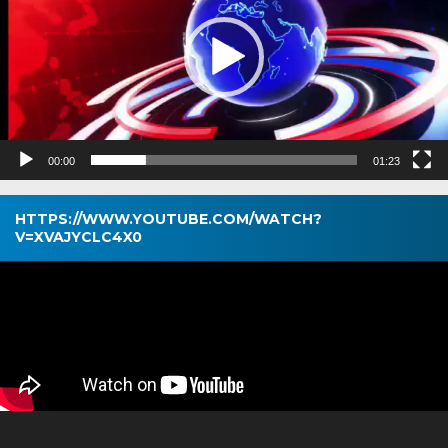
00:00
01:23
HTTPS://WWW.YOUTUBE.COM/WATCH?
V=XVAJYCLC4X0
Pemutar
Video