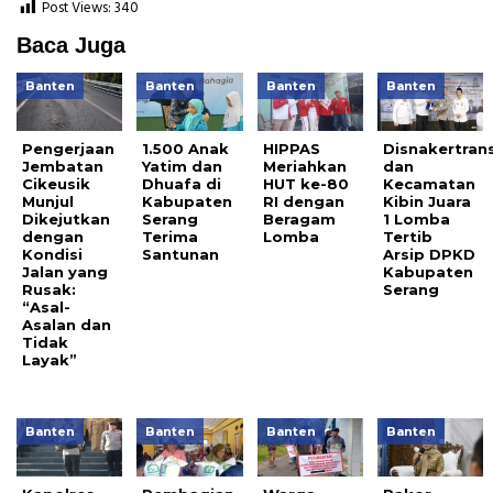
Post Views:
340
Baca Juga
Banten
Banten
Banten
Banten
Pengerjaan
1.500 Anak
HIPPAS
Disnakertran
Jembatan
Yatim dan
Meriahkan
dan
Cikeusik
Dhuafa di
HUT ke-80
Kecamatan
Munjul
Kabupaten
RI dengan
Kibin Juara
Dikejutkan
Serang
Beragam
1 Lomba
dengan
Terima
Lomba
Tertib
Kondisi
Santunan
Arsip DPKD
Jalan yang
Kabupaten
Rusak:
Serang
“Asal-
Asalan dan
Tidak
Layak”
Banten
Banten
Banten
Banten